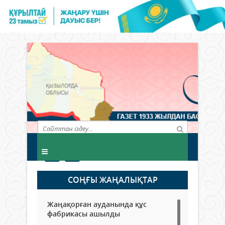
СОҢҒЫ ЖАҢАЛЫҚТАР
Жаңақорған ауданында құс
фабрикасы ашылды