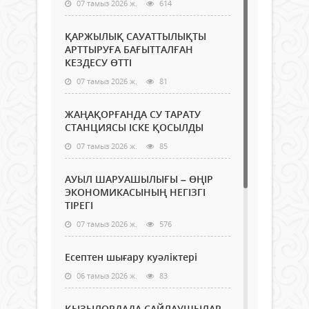
07 тамыз 2026 ж.
614
ҚАРЖЫЛЫҚ САУАТТЫЛЫҚТЫ
АРТТЫРУҒА БАҒЫТТАЛҒАН
КЕЗДЕСУ ӨТТІ
07 тамыз 2026 ж.
81
ЖАҢАҚОРҒАНДА СУ ТАРАТУ
СТАНЦИЯСЫ ІСКЕ ҚОСЫЛДЫ
07 тамыз 2026 ж.
85
АУЫЛ ШАРУАШЫЛЫҒЫ – ӨҢІР
ЭКОНОМИКАСЫНЫҢ НЕГІЗГІ
ТІРЕГІ
07 тамыз 2026 ж.
576
Есептен шығару куәліктері
06 тамыз 2026 ж.
83
ҚЫЗЫЛОРДАДА САЙЛАУШЫЛАР