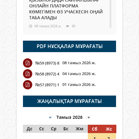
ОНЛАЙН ПЛАТФОРМА
КӨМЕГІМЕН ӨЗ УЧАСКЕСІН ОҢАЙ
ТАБА АЛАДЫ
06 тамыз 2026 ж.
95
Open Air: Қызылорда облысы
PDF НҰСҚАЛАР МҰРАҒАТЫ
полиция департаменті 20
мыңнан астам көрерменнің
қауіпсіздігін қамтамасыз етті
08 тамыз 2026 ж.
№59 (8973) 8
06 тамыз 2026 ж.
114
04 тамыз 2026 ж.
№58 (8972) 4
Wi-Fi ҚАБЫРҒА АРҚЫЛЫ ҚАЛАЙ
01 тамыз 2026 ж.
№57 (8971) 1
ӨТЕДІ?
06 тамыз 2026 ж.
273
ЖАҢАЛЫҚТАР МҰРАҒАТЫ
Как могут проголосовать
граждане Казахстана,
«
Тамыз 2026 »
находящиеся за рубежом?
Дс
Сс
Ср
Бс
Жм
Сб
Жс
05 тамыз 2026 ж.
154
1
2