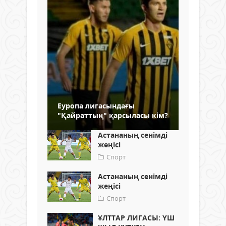
Еуропа лигасындағы
"Қайраттың" қарсыласы кім?
Астананың сенімді
жеңісі
Спорт
Астананың сенімді
жеңісі
Спорт
ҰЛТТАР ЛИГАСЫ: ҮШ