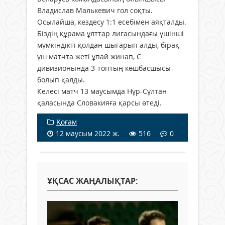
Владислав Малькевич гол соқты.
Осылайша, кездесу 1:1 есебімен аяқталды.
Біздің құрама ұлттар лигасындағы үшінші
мүмкіндікті қолдан шығарып алды, бірақ
үш матчта жеті ұпай жинап, С
дивизионында 3-топтың көшбасшысы
болып қалды.
Келесі матч 13 маусымда Нұр-Сұлтан
қаласында Словакияға қарсы өтеді.
Қоғам
12 маусым 2022 ж.
516
0
ҰҚСАС ЖАҢАЛЫҚТАР: