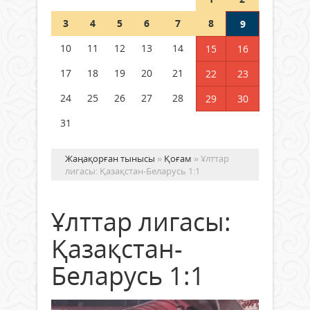
Шетелде жүрген Қазақстан
3
4
5
6
7
8
9
азаматтары қалай дауыс бере
алады?
10
11
12
13
14
15
16
05 тамыз 2026 ж.
164
17
18
19
20
21
22
23
24
25
26
27
28
29
30
31
Жаңақорған тынысы
»
Қоғам
» Ұлттар
лигасы: Қазақстан-Беларусь 1:1
Ұлттар лигасы:
Қазақстан-
Беларусь 1:1