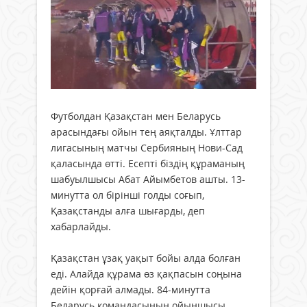
Футболдан Қазақстан мен Беларусь
арасындағы ойын тең аяқталды. Ұлттар
лигасының матчы Сербияның Нови-Сад
қаласында өтті. Есепті біздің құраманың
шабуылшысы Абат Айымбетов ашты. 13-
минутта ол бірінші голды соғып,
Қазақстанды алға шығарды, деп
хабарлайды.
Қазақстан ұзақ уақыт бойы алда болған
еді. Алайда құрама өз қақпасын соңына
дейін қорғай алмады. 84-минутта
Беларусь командасының ойыншысы