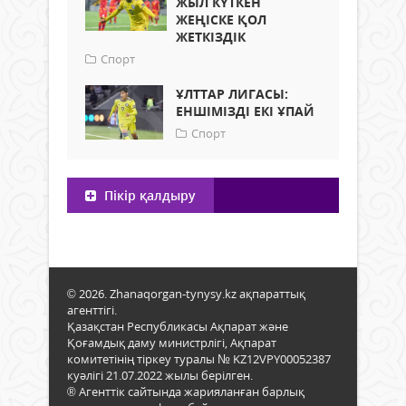
ЖЫЛ КҮТКЕН
ЖЕҢІСКЕ ҚОЛ
ЖЕТКІЗДІК
Спорт
ҰЛТТАР ЛИГАСЫ:
ЕНШІМІЗДІ ЕКІ ҰПАЙ
Спорт
Пікір қалдыру
© 2026. Zhanaqorgan-tynysy.kz ақпараттық
агенттігі.
Қазақстан Республикасы Ақпарат және
Қоғамдық даму министрлігі, Ақпарат
комитетінің тіркеу туралы № KZ12VPY00052387
куәлігі 21.07.2022 жылы берілген.
® Агенттік сайтында жарияланған барлық