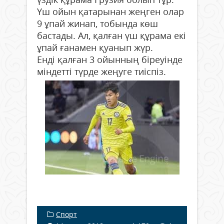
Үш ойын қатарынан жеңген олар
9 ұпай жинап, тобында көш
бастады. Ал, қалған үш құрама екі
ұпай ғанамен қуанып жүр.
Енді қалған 3 ойынның біреуінде
міндетті түрде жеңуге тиіспіз.
Спорт