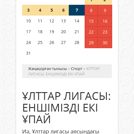
3
4
5
6
7
8
9
Германия аптап ыстыққа
байланысты суды үнемдей
10
11
12
13
14
15
16
бастады
17
18
19
20
21
22
23
04 тамыз 2026 ж.
98
24
25
26
27
28
29
30
31
Жаңақорған тынысы
»
Спорт
» ҰЛТТАР
ЛИГАСЫ: ЕНШІМІЗДІ ЕКІ ҰПАЙ
ҰЛТТАР ЛИГАСЫ:
ЕНШІМІЗДІ ЕКІ
ҰПАЙ
Иә, Ұлттар лигасы аясындағы