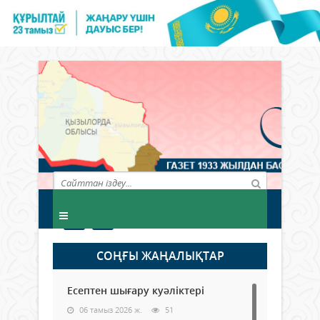
СОҢҒЫ ЖАҢАЛЫҚТАР
Есептен шығару куәліктері
06 тамыз 2026 ж.
51