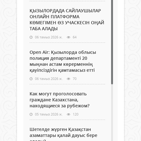
ҚЫЗЫЛОРДАДА САЙЛАУШЫЛАР
ОНЛАЙН ПЛАТФОРМА
КӨМЕГІМЕН ӨЗ УЧАСКЕСІН ОҢАЙ
ТАБА АЛАДЫ
06 тамыз 2026 ж.
64
Open Air: Қызылорда облысы
полиция департаменті 20
мыңнан астам көрерменнің
қауіпсіздігін қамтамасыз етті
06 тамыз 2026 ж.
70
Как могут проголосовать
граждане Казахстана,
находящиеся за рубежом?
05 тамыз 2026 ж.
120
Шетелде жүрген Қазақстан
азаматтары қалай дауыс бере