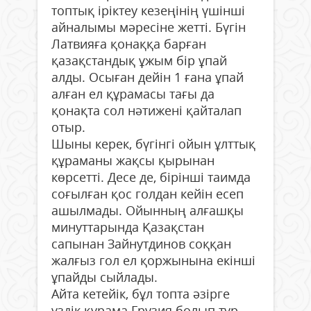
топтық іріктеу кезеңінің үшінші
айналымы мәресіне жетті. Бүгін
Латвияға қонаққа барған
қазақстандық ұжым бір ұпай
алды. Осыған дейін 1 ғана ұпай
алған ел құрамасы тағы да
қонақта сол нәтижені қайталап
отыр.
Шыны керек, бүгінгі ойын ұлттық
құраманы жақсы қырынан
көрсетті. Десе де, бірінші таимда
соғылған қос голдан кейін есеп
ашылмады. Ойынның алғашқы
минуттарында Қазақстан
сапынан Зайнутдинов соққан
жалғыз гол ел қоржынына екінші
ұпайды сыйлады.
Айта кетейік, бұл топта әзірге
үздік құрама Грузия болып тұр.