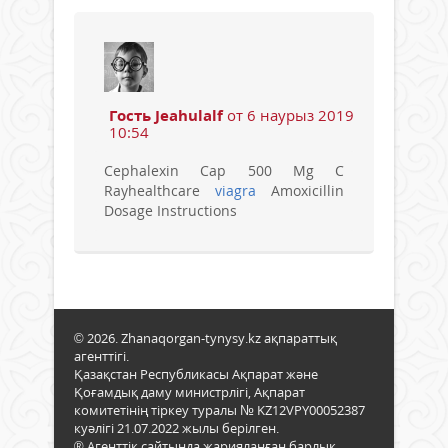
Гость Jeahulalf
от 6 наурыз 2019
10:54
Cephalexin Cap 500 Mg C
Rayhealthcare
viagra
Amoxicillin
Dosage Instructions
© 2026. Zhanaqorgan-tynysy.kz ақпараттық
агенттігі.
Қазақстан Республикасы Ақпарат және
Қоғамдық даму министрлігі, Ақпарат
комитетінің тіркеу туралы № KZ12VPY00052387
куәлігі 21.07.2022 жылы берілген.
® Агенттік сайтында жарияланған барлық