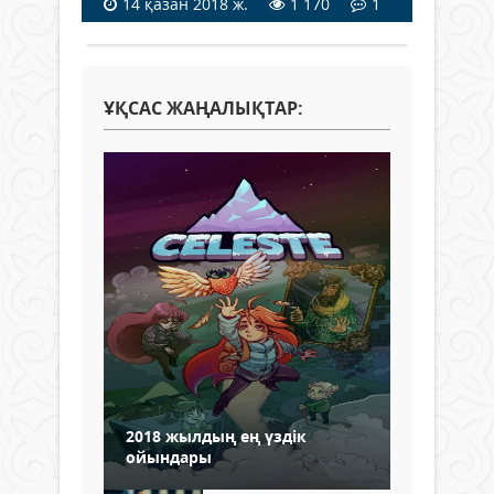
14 қазан 2018 ж.
1 170
1
ҰҚСАС ЖАҢАЛЫҚТАР:
2018 жылдың ең үздік
ойындары