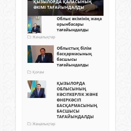
ҚЫЗЫЛОРДА ҚАЛАСЫНЫҢ
ӘКІМІ ТАҒАЙЫНДАЛДЫ
Облыс әкімінің жаңа
орынбасары
тағайындалды
Жаңалықтар
Облыстық білім
басқармасының
басшысы
тағайындалды
Қоғам
ҚЫЗЫЛОРДА
ОБЛЫСЫНЫҢ
КӘСІПКЕРЛІК ЖӘНЕ
ӨНЕРКӘСІП
БАСҚАРМАСЫНЫҢ
БАСШЫСЫ
ТАҒАЙЫНДАЛДЫ
Жаңалықтар