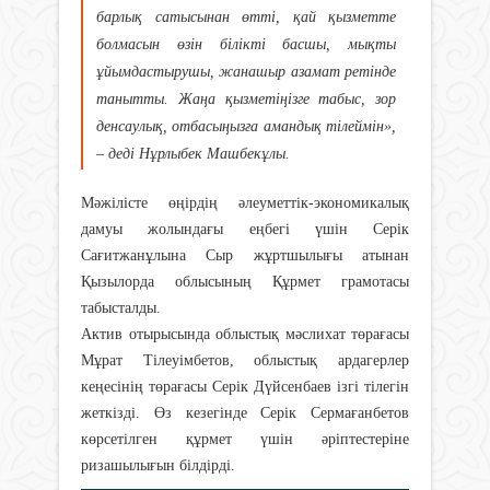
барлық сатысынан өтті, қай қызметте
болмасын өзін білікті басшы, мықты
ұйымдастырушы, жанашыр азамат ретінде
танытты. Жаңа қызметіңізге табыс, зор
денсаулық, отбасыңызға амандық тілеймін»,
– деді Нұрлыбек Машбекұлы.
Мәжілісте өңірдің әлеуметтік-экономикалық
дамуы жолындағы еңбегі үшін Серік
Сағитжанұлына Сыр жұртшылығы атынан
Қызылорда облысының Құрмет грамотасы
табысталды.
Актив отырысында облыстық мәслихат төрағасы
Мұрат Тілеуімбетов, облыстық ардагерлер
кеңесінің төрағасы Серік Дүйсенбаев ізгі тілегін
жеткізді. Өз кезегінде Серік Сермағанбетов
көрсетілген құрмет үшін әріптестеріне
ризашылығын білдірді.