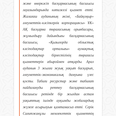
және өнеркәсіп басқармасының басшысы
лауазымдарында нәтижелі қызмет етті.
Жалағаш ауданының әкімі, «Байқоңыр»
әлеуметтік-кәсіпкерлік корпорациясы» ҰК»
АҚ басқарма төрағасының орынбасары,
жұмылдыру дайындығы басқармасының
басшысы, «Қызылорда облыстық
кәсіподақтар орталығы» аумақтық
кәсіподақтар бірлестігінің төрағасы
қызметтерін абыроймен атқарды. Арал
ауданын 3 жылға жуық уақыт басқарып,
әлеуметтік-экономикалық дамуына үлес
қосты. Табиғи ресурстар және табиғат
пайдалануды реттеу басқармасының
басшысы ретінде бір жылдан астам
уақыттың ішінде ауқымды жобалардың
жүзеге асырылуын қамтамасыз етті. Серік
Сағитжанұлы мемлекеттік қызметтің