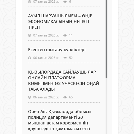
07 тамыз 2026 ж.
6
АУЫЛ ШАРУАШЫЛЫҒЫ – ӨҢІР
ЭКОНОМИКАСЫНЫҢ НЕГІЗГІ
ТІРЕГІ
07 тамыз 2026 ж.
11
Есептен шығару куәліктері
06 тамыз 2026 ж.
52
ҚЫЗЫЛОРДАДА САЙЛАУШЫЛАР
ОНЛАЙН ПЛАТФОРМА
КӨМЕГІМЕН ӨЗ УЧАСКЕСІН ОҢАЙ
ТАБА АЛАДЫ
06 тамыз 2026 ж.
65
Open Air: Қызылорда облысы
полиция департаменті 20
мыңнан астам көрерменнің
қауіпсіздігін қамтамасыз етті