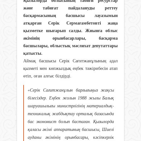
Қызылорда облысының табиғи ресурстар
және табиғат пайдалануды реттеу
басқармасының басшысы лауазымын
атқарған Серік Сермағамбетовті жаңа
қызметке шығарып салды. Жиынға облыс
әкімінің орынбасарлары, басқарма
басшылары, облыстық мәслихат депутаттары
қатысты.
Аймақ басшысы Серік Сағитжанұлының адал
қызметі мен көпжылдық еңбек тәжірибесін атап
өтіп, оған алғыс білдірді.
«Серік Сағитжанұлын барлығыңыз жақсы
білесіздер. Еңбек жолын 1988 жылы Балық
шаруашылығы министрлігінің материалдық-
техникалық жабдықтау орталық базасында
бас экономист болып бастаған. Қызылорда
қаласы әкімі аппаратының басшысы, Шиелі
ауданы әкімінің орынбасары, кәсіпкерлік