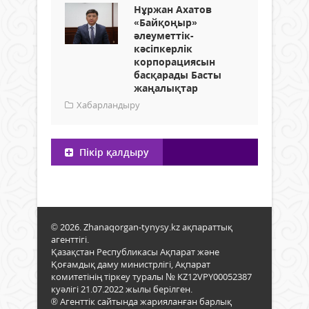
Нұржан Ахатов
«Байқоңыр»
әлеуметтік-
кәсіпкерлік
корпорациясын
басқарады Басты
жаңалықтар
Хабарландыру
Пікір қалдыру
© 2026. Zhanaqorgan-tynysy.kz ақпараттық
агенттігі.
Қазақстан Республикасы Ақпарат және
Қоғамдық даму министрлігі, Ақпарат
комитетінің тіркеу туралы № KZ12VPY00052387
куәлігі 21.07.2022 жылы берілген.
® Агенттік сайтында жарияланған барлық