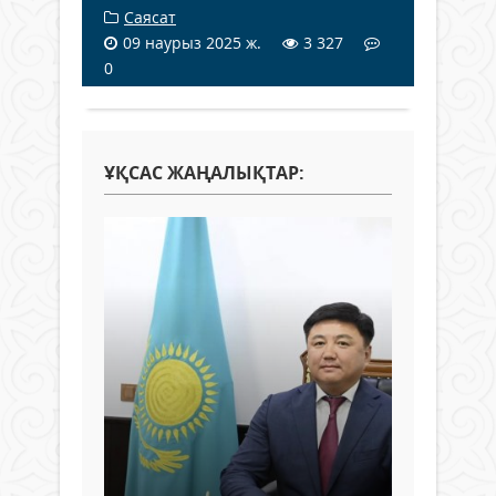
Саясат
09 наурыз 2025 ж.
3 327
0
ҰҚСАС ЖАҢАЛЫҚТАР: