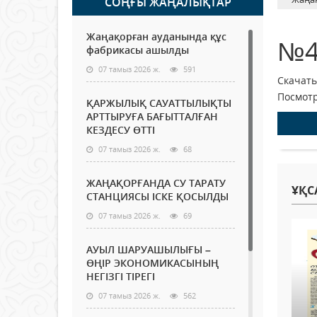
СОҢҒЫ ЖАҢАЛЫҚТАР
Жаңақорған ауданында құс
№4
фабрикасы ашылды
07 тамыз 2026 ж.
591
Скачать
Посмотр
ҚАРЖЫЛЫҚ САУАТТЫЛЫҚТЫ
АРТТЫРУҒА БАҒЫТТАЛҒАН
КЕЗДЕСУ ӨТТІ
07 тамыз 2026 ж.
68
ЖАҢАҚОРҒАНДА СУ ТАРАТУ
ҰҚС
СТАНЦИЯСЫ ІСКЕ ҚОСЫЛДЫ
07 тамыз 2026 ж.
69
АУЫЛ ШАРУАШЫЛЫҒЫ –
ӨҢІР ЭКОНОМИКАСЫНЫҢ
НЕГІЗГІ ТІРЕГІ
07 тамыз 2026 ж.
562