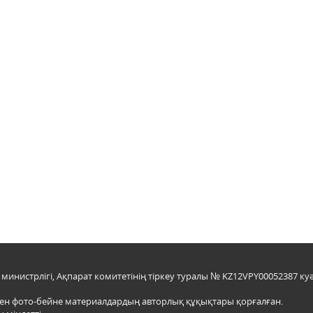
инистрлігі, Ақпарат комитетінің тіркеу туралы № KZ12VPY00052387 куә
мен фото-бейне материалдардың авторлық құқықтары қорғалған.