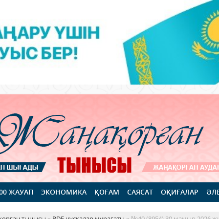
100 ЖАУАП
ЭКОНОМИКА
ҚОҒАМ
САЯСАТ
ОҚИҒАЛАР
ӘЛ
қорған тынысы
»
PDF нұсқалар мұрағаты
» №40 (8954) 30 мамыр 2026 ж