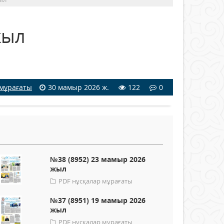
жыл
 мұрағаты
30 мамыр 2026 ж.
122
0
№38 (8952) 23 мамыр 2026
жыл
PDF нұсқалар мұрағаты
№37 (8951) 19 мамыр 2026
жыл
PDF нұсқалар мұрағаты