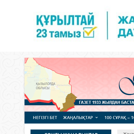
НЕГІЗГІ БЕТ
ЖАҢАЛЫҚТАР
100 СҰРАҚ – 
Жаңа