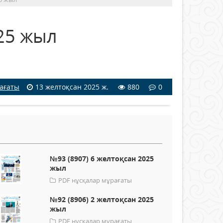
25 жыл
рағаты
13 желтоқсан 2025 ж.
880
0
№93 (8907) 6 желтоқсан 2025
жыл
PDF нұсқалар мұрағаты
№92 (8906) 2 желтоқсан 2025
жыл
PDF нұсқалар мұрағаты