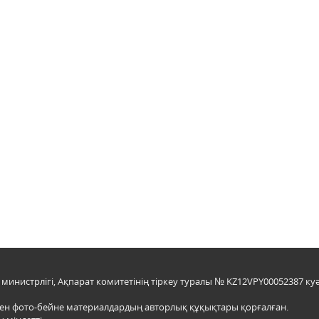
инистрлігі, Ақпарат комитетінің тіркеу туралы № KZ12VPY00052387 куә
мен фото-бейне материалдардың авторлық құқықтары қорғалған.