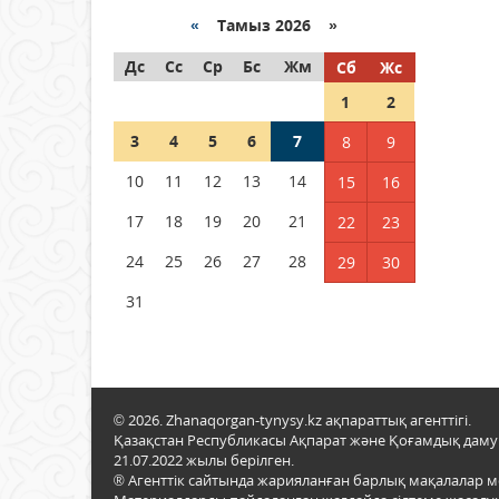
«
Тамыз 2026 »
Как могут проголосовать
Дс
граждане Казахстана,
Сс
Ср
Бс
Жм
Сб
Жс
находящиеся за рубежом?
1
2
05 тамыз 2026 ж.
132
3
4
5
6
7
8
9
Шетелде жүрген Қазақстан
10
11
12
13
14
15
16
азаматтары қалай дауыс
бере алады?
17
18
19
20
21
22
23
05 тамыз 2026 ж.
143
24
25
26
27
28
29
30
31
© 2026. Zhanaqorgan-tynysy.kz ақпараттық агенттігі.
Қазақстан Республикасы Ақпарат және Қоғамдық даму м
21.07.2022 жылы берілген.
® Агенттік сайтында жарияланған барлық мақалалар 