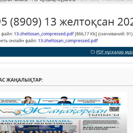
5 (8909) 13 желтоқсан 20
 файл:
13-zheltosan_compressed.pdf
[866,17 Kb] (cкачиваний: 91)
еть онлайн файл:
13-zheltosan_compressed.pdf
PDF нұсқалар мұ
АС ЖАҢАЛЫҚТАР: