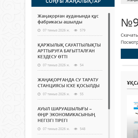
СОҢҒЫ ЖАҢАЛЫҚТАР
Жаңақорған ауданында құс
№9
фабрикасы ашылды
07 тамыз 2026 ж.
579
Скачать
Посмотр
ҚАРЖЫЛЫҚ САУАТТЫЛЫҚТЫ
АРТТЫРУҒА БАҒЫТТАЛҒАН
КЕЗДЕСУ ӨТТІ
07 тамыз 2026 ж.
54
ЖАҢАҚОРҒАНДА СУ ТАРАТУ
ҰҚС
СТАНЦИЯСЫ ІСКЕ ҚОСЫЛДЫ
07 тамыз 2026 ж.
55
АУЫЛ ШАРУАШЫЛЫҒЫ –
ӨҢІР ЭКОНОМИКАСЫНЫҢ
НЕГІЗГІ ТІРЕГІ
07 тамыз 2026 ж.
548