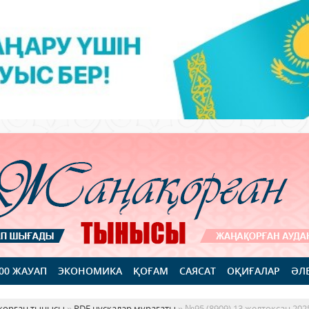
100 ЖАУАП
ЭКОНОМИКА
ҚОҒАМ
САЯСАТ
ОҚИҒАЛАР
ӘЛ
қорған тынысы
»
PDF нұсқалар мұрағаты
» №95 (8909) 13 желтоқсан 20