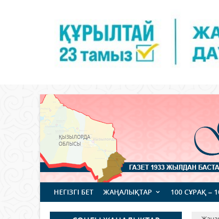
НЕГІЗГІ БЕТ
ЖАҢАЛЫҚТАР
100 СҰРАҚ – 
Жаңа