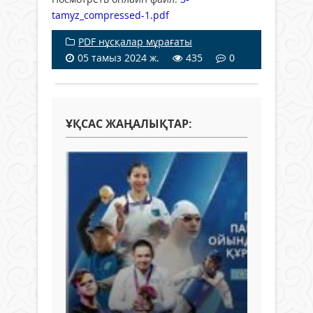
tamyz_compressed-1.pdf
PDF нұсқалар мұрағаты
05 тамыз 2024 ж.
435
0
ҰҚСАС ЖАҢАЛЫҚТАР: