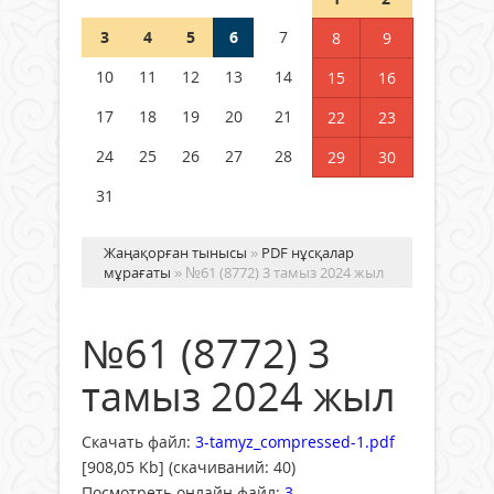
3
4
5
6
7
8
9
Қысқы демалыс 14 күн: 2026–
2027 оқу жылына арналған
10
11
12
13
14
15
16
каникул кестесі бекітілді
17
18
19
20
21
22
23
04 тамыз 2026 ж.
125
24
25
26
27
28
29
30
31
Жаңақорған тынысы
»
PDF нұсқалар
мұрағаты
» №61 (8772) 3 тамыз 2024 жыл
№61 (8772) 3
тамыз 2024 жыл
Скачать файл:
3-tamyz_compressed-1.pdf
[908,05 Kb] (cкачиваний: 40)
Посмотреть онлайн файл:
3-