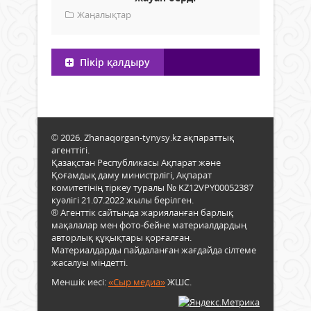
Жаңалықтар
Пікір қалдыру
© 2026. Zhanaqorgan-tynysy.kz ақпараттық
агенттігі.
Қазақстан Республикасы Ақпарат және
Қоғамдық даму министрлігі, Ақпарат
комитетінің тіркеу туралы № KZ12VPY00052387
куәлігі 21.07.2022 жылы берілген.
® Агенттік сайтында жарияланған барлық
мақалалар мен фото-бейне материалдардың
авторлық құқықтары қорғалған.
Материалдарды пайдаланған жағдайда сілтеме
жасалуы міндетті.
Меншік иесі:
«Сыр медиа»
ЖШС.