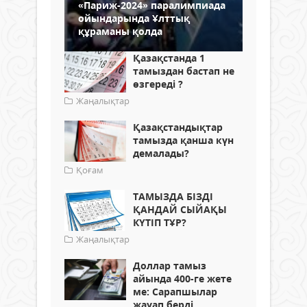
«Париж-2024» паралимпиада
ойындарында Ұлттық
құраманы қолда
Қазақстанда 1
тамыздан бастап не
өзгереді ?
Жаңалықтар
Қазақстандықтар
тамызда қанша күн
демалады?
Қоғам
ТАМЫЗДА БІЗДІ
ҚАНДАЙ СЫЙАҚЫ
КҮТІП ТҰР?
Жаңалықтар
Доллар тамыз
айында 400-ге жете
ме: Сарапшылар
жауап берді