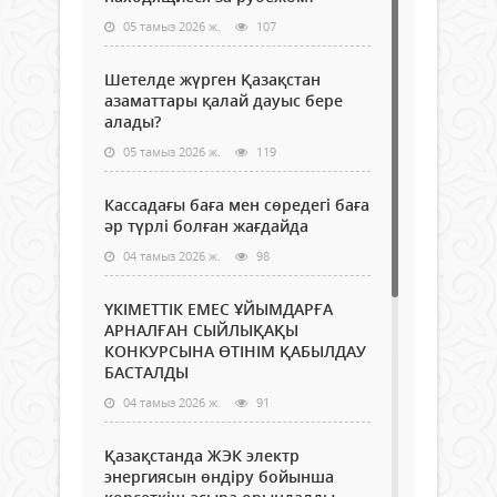
05 тамыз 2026 ж.
107
Шетелде жүрген Қазақстан
азаматтары қалай дауыс бере
алады?
05 тамыз 2026 ж.
119
Кассадағы баға мен сөредегі баға
әр түрлі болған жағдайда
04 тамыз 2026 ж.
98
ҮКІМЕТТІК ЕМЕС ҰЙЫМДАРҒА
АРНАЛҒАН СЫЙЛЫҚАҚЫ
КОНКУРСЫНА ӨТІНІМ ҚАБЫЛДАУ
БАСТАЛДЫ
04 тамыз 2026 ж.
91
Қазақстанда ЖЭК электр
энергиясын өндіру бойынша