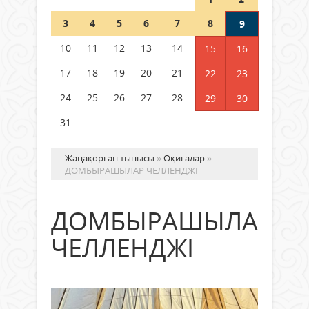
Шетелде жүрген Қазақстан
3
4
5
6
7
8
9
азаматтары қалай дауыс бере
алады?
10
11
12
13
14
15
16
05 тамыз 2026 ж.
169
17
18
19
20
21
22
23
24
25
26
27
28
29
30
31
Жаңақорған тынысы
»
Оқиғалар
»
ДОМБЫРАШЫЛАР ЧЕЛЛЕНДЖІ
ДОМБЫРАШЫЛАР
ЧЕЛЛЕНДЖІ