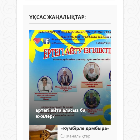
ҰҚСАС ЖАҢАЛЫҚТАР:
Ертегі айта аласыз ба,
әжелер?
«Күмбірле домбыра»
Жаңалықтар