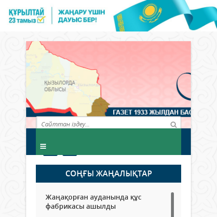
СОҢҒЫ ЖАҢАЛЫҚТАР
Жаңақорған ауданында құс
фабрикасы ашылды