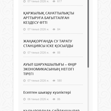
07 тамыз 2026 ж.
617
ҚАРЖЫЛЫҚ САУАТТЫЛЫҚТЫ
АРТТЫРУҒА БАҒЫТТАЛҒАН
КЕЗДЕСУ ӨТТІ
07 тамыз 2026 ж.
84
ЖАҢАҚОРҒАНДА СУ ТАРАТУ
СТАНЦИЯСЫ ІСКЕ ҚОСЫЛДЫ
07 тамыз 2026 ж.
88
АУЫЛ ШАРУАШЫЛЫҒЫ – ӨҢІР
ЭКОНОМИКАСЫНЫҢ НЕГІЗГІ
ТІРЕГІ
07 тамыз 2026 ж.
580
Есептен шығару куәліктері
06 тамыз 2026 ж.
86
ҚЫЗЫЛОРДАДА САЙЛАУШЫЛАР