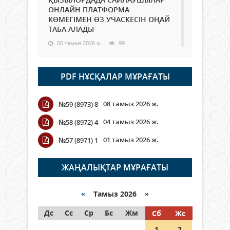
ОНЛАЙН ПЛАТФОРМА
КӨМЕГІМЕН ӨЗ УЧАСКЕСІН ОҢАЙ
ТАБА АЛАДЫ
06 тамыз 2026 ж.
99
Open Air: Қызылорда облысы
PDF НҰСҚАЛАР МҰРАҒАТЫ
полиция департаменті 20
мыңнан астам көрерменнің
қауіпсіздігін қамтамасыз етті
08 тамыз 2026 ж.
№59 (8973) 8
06 тамыз 2026 ж.
118
04 тамыз 2026 ж.
№58 (8972) 4
Wi-Fi ҚАБЫРҒА АРҚЫЛЫ ҚАЛАЙ
01 тамыз 2026 ж.
№57 (8971) 1
ӨТЕДІ?
06 тамыз 2026 ж.
276
ЖАҢАЛЫҚТАР МҰРАҒАТЫ
Как могут проголосовать
граждане Казахстана,
«
Тамыз 2026 »
находящиеся за рубежом?
Дс
Сс
Ср
Бс
Жм
Сб
Жс
05 тамыз 2026 ж.
158
1
2