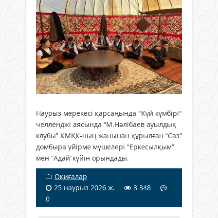
Наурыз мерекесі қарсаңында "Күй күмбірі"
челленджі аясында “М.Нәлібаев ауылдық
клубы” КМҚК-ның жанынан құрылған “Саз”
домбыра үйірме мүшелері “Еркесылқым”
мен “Адай”күйін орындады.
Оқиғалар
25 наурыз 2026 ж.
3 348
0