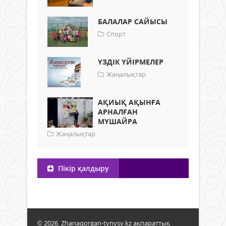
БАЛАЛАР САЙЫСЫ
Спорт
ҮЗДІК ҮЙІРМЕЛЕР
Жаңалықтар
АҚИЫҚ АҚЫНҒА
АРНАЛҒАН
МҮШАЙРА
Жаңалықтар
Пікір қалдыру
© 2026. Zhanaqorgan-tynysy.kz ақпараттық