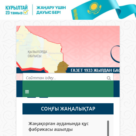
СОҢҒЫ ЖАҢАЛЫҚТАР
Жаңақорған ауданында құс
фабрикасы ашылды