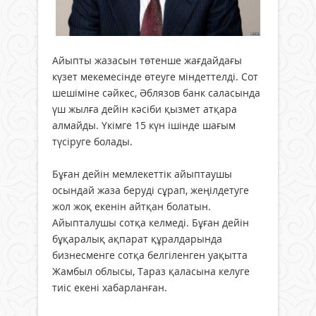
Айыпты жазасын төтенше жағдайдағы
күзет мекемесінде өтеуге міндеттелді. Сот
шешіміне сәйкес, Әблязов банк саласында
үш жылға дейін кәсіби қызмет атқара
алмайды. Үкімге 15 күн ішінде шағым
түсіруге болады.
Бұған дейін мемлекеттік айыптаушы
осындай жаза беруді сұрап, жеңілдетуге
жол жоқ екенін айтқан болатын.
Айыпталушы сотқа келмеді. Бұған дейін
бұқаралық ақпарат құралдарында
бизнесменге сотқа белгіленген уақытта
Жамбыл облысы, Тараз қаласына келуге
тиіс екені хабарланған.