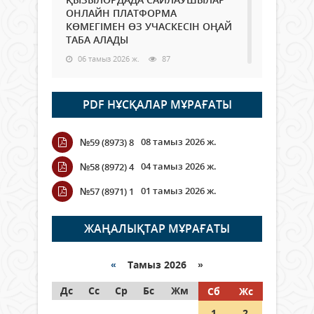
ОНЛАЙН ПЛАТФОРМА
КӨМЕГІМЕН ӨЗ УЧАСКЕСІН ОҢАЙ
ТАБА АЛАДЫ
06 тамыз 2026 ж.
87
Open Air: Қызылорда облысы
PDF НҰСҚАЛАР МҰРАҒАТЫ
полиция департаменті 20
мыңнан астам көрерменнің
қауіпсіздігін қамтамасыз етті
08 тамыз 2026 ж.
№59 (8973) 8
06 тамыз 2026 ж.
99
04 тамыз 2026 ж.
№58 (8972) 4
Wi-Fi ҚАБЫРҒА АРҚЫЛЫ ҚАЛАЙ
01 тамыз 2026 ж.
№57 (8971) 1
ӨТЕДІ?
06 тамыз 2026 ж.
265
ЖАҢАЛЫҚТАР МҰРАҒАТЫ
Как могут проголосовать
граждане Казахстана,
«
Тамыз 2026 »
находящиеся за рубежом?
Дс
Сс
Ср
Бс
Жм
Сб
Жс
05 тамыз 2026 ж.
146
1
2