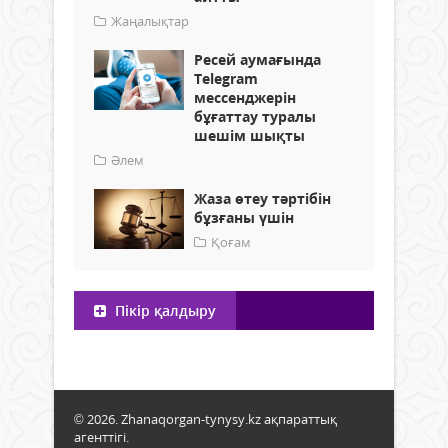
Жаңалықтар
Ресей аумағында
Telegram
мессенджерін
бұғаттау туралы
шешім шықты
Әлем
Жаза өтеу тәртібін
бұзғаны үшін
Қоғам
Пікір қалдыру
© 2026. Zhanaqorgan-tynysy.kz ақпараттық
агенттігі.