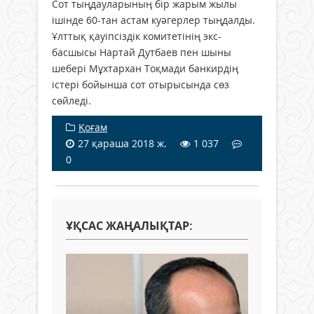
Сот тыңдауларының бір жарым жылы
ішінде 60-тан астам куәгерлер тыңдалды.
Ұлттық қауіпсіздік комитетінің экс-
басшысы Нартай Дутбаев пен шыны
шебері Мұхтархан Тоқмади банкирдің
істері бойынша сот отырысында сөз
сөйледі.
Қоғам
27 қараша 2018 ж.
1 037
0
ҰҚСАС ЖАҢАЛЫҚТАР: