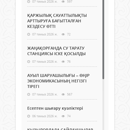
07 тамыз 2026 ж.
597
ҚАРЖЫЛЫҚ САУАТТЫЛЫҚТЫ
АРТТЫРУҒА БАҒЫТТАЛҒАН
КЕЗДЕСУ ӨТТІ
07 тамыз 2026 ж.
72
ЖАҢАҚОРҒАНДА СУ ТАРАТУ
СТАНЦИЯСЫ ІСКЕ ҚОСЫЛДЫ
07 тамыз 2026 ж.
76
АУЫЛ ШАРУАШЫЛЫҒЫ – ӨҢІР
ЭКОНОМИКАСЫНЫҢ НЕГІЗГІ
ТІРЕГІ
07 тамыз 2026 ж.
567
Есептен шығару куәліктері
06 тамыз 2026 ж.
74
ҚЫЗЫЛОРДАДА САЙЛАУШЫЛАР