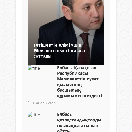
Тәтішевтің өлімі үшін
Әблязовті өмір бойына
соттады
Елбасы Қазақстан
Республикасы
Мемлекеттік күзет
қызметінің
басшылық
құрамымен кездесті
Жаңалықтар
Елбасы
қазақстандықтарды
не алаңдататынын
айтты