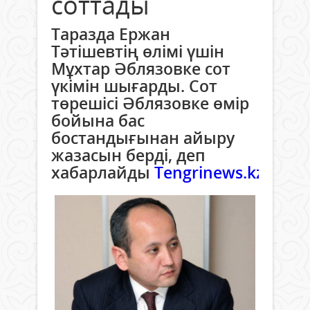
соттады
Таразда Ержан
Тәтішевтің өлімі үшін
Мұхтар Әблязовке сот
үкімін шығарды. Сот
төрешісі Әблязовке өмір
бойына бас
бостандығынан айыру
жазасын берді, деп
хабарлайды
Tengrinews.kz
.