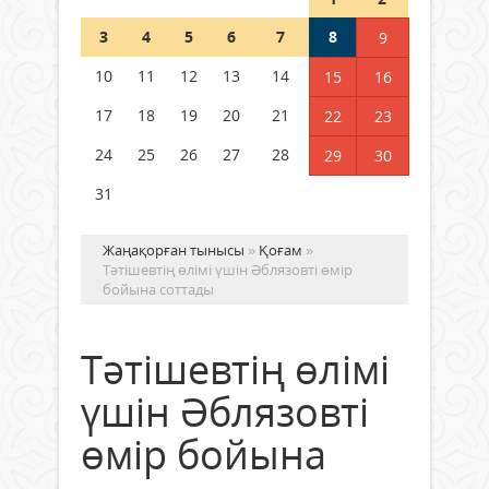
Шетелде жүрген Қазақстан
3
4
5
6
7
8
9
азаматтары қалай дауыс бере
алады?
10
11
12
13
14
15
16
05 тамыз 2026 ж.
157
17
18
19
20
21
22
23
24
25
26
27
28
29
30
31
Жаңақорған тынысы
»
Қоғам
»
Тәтішевтің өлімі үшін Әблязовті өмір
бойына соттады
Тәтішевтің өлімі
үшін Әблязовті
өмір бойына