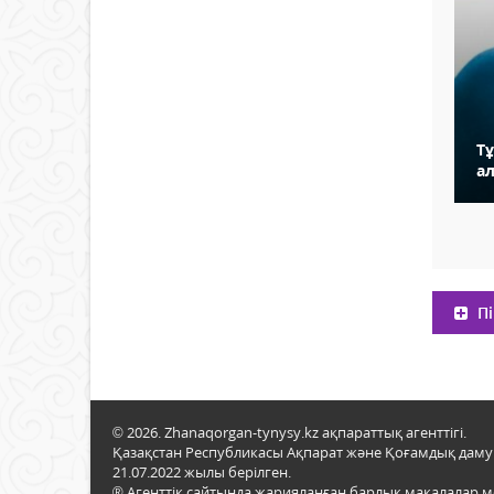
Т
а
Пі
© 2026. Zhanaqorgan-tynysy.kz ақпараттық агенттігі.
Қазақстан Республикасы Ақпарат және Қоғамдық даму м
21.07.2022 жылы берілген.
® Агенттік сайтында жарияланған барлық мақалалар 