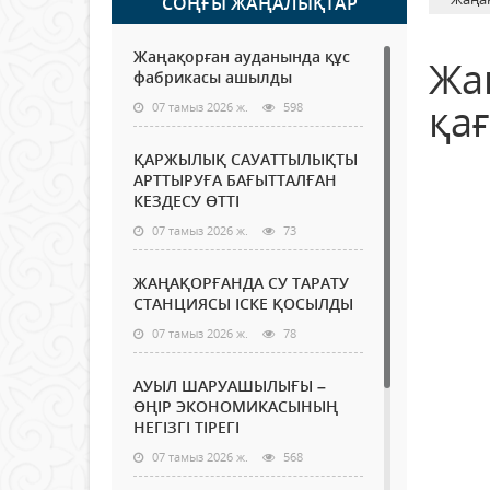
СОҢҒЫ ЖАҢАЛЫҚТАР
Жаңақорған ауданында құс
Жа
фабрикасы ашылды
қағ
07 тамыз 2026 ж.
598
ҚАРЖЫЛЫҚ САУАТТЫЛЫҚТЫ
АРТТЫРУҒА БАҒЫТТАЛҒАН
КЕЗДЕСУ ӨТТІ
07 тамыз 2026 ж.
73
ЖАҢАҚОРҒАНДА СУ ТАРАТУ
СТАНЦИЯСЫ ІСКЕ ҚОСЫЛДЫ
07 тамыз 2026 ж.
78
АУЫЛ ШАРУАШЫЛЫҒЫ –
ӨҢІР ЭКОНОМИКАСЫНЫҢ
НЕГІЗГІ ТІРЕГІ
07 тамыз 2026 ж.
568