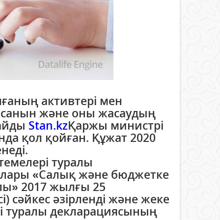
лғаның активтері мен
ысанын және оны жасаудың
лайды
Stan.kz
Қаржы министрі
а қол қойған. Құжат 2020
неді.
темелері туралы
далары «Салық және бюджетке
алы» 2017 жылғы 25
і) сәйкес әзірленді және жеке
рі туралы декларациясының