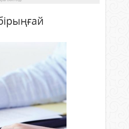
бірыңғай