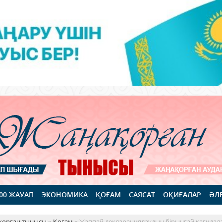
100 ЖАУАП
ЭКОНОМИКА
ҚОҒАМ
САЯСАТ
ОҚИҒАЛАР
ӘЛ
қорған тынысы
»
Қоғам
» Жаппай декларациялаудың бірыңғай қағидалар