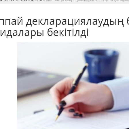
ппай декларациялаудың 
идалары бекітілді