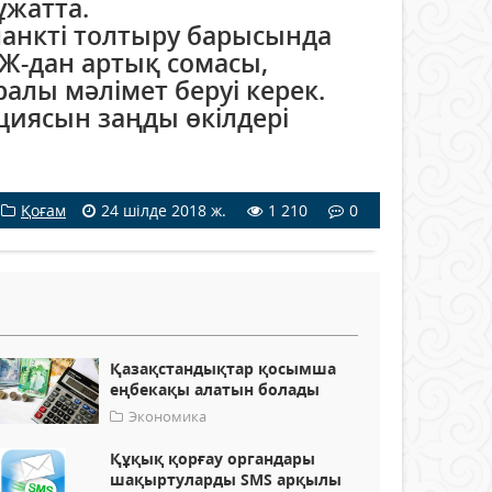
ұжатта.
бланкті толтыру барысында
ТЖ-дан артық сомасы,
лы мәлімет беруі керек.
циясын заңды өкілдері
Қоғам
24 шілде 2018 ж.
1 210
0
Қазақстандықтар қосымша
еңбекақы алатын болады
Экономика
Құқық қорғау органдары
шақыртуларды SMS арқылы