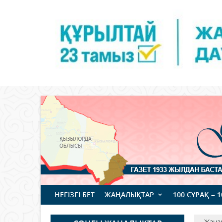
НЕГІЗГІ БЕТ
ЖАҢАЛЫҚТАР
100 СҰРАҚ – 
Жаңа