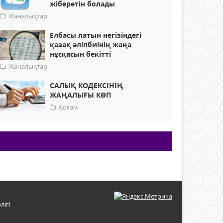
жіберетін болады
Жаңалықтар
Елбасы латын негізіндегі
қазақ әліпбиінің жаңа
нұсқасын бекітті
Жаңалықтар
САЛЫҚ КОДЕКСІНІҢ
ЖАҢАЛЫҒЫ КӨП
Қоғам
лігі