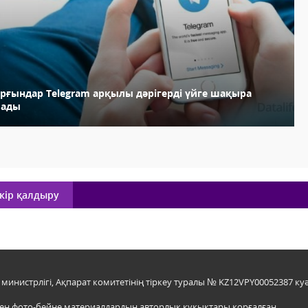
ұрғындар Telegram арқылы дәрігерді үйге шақыра
лады
кір қалдыру
инистрлігі, Ақпарат комитетінің тіркеу туралы № KZ12VPY00052387 куә
мен фото-бейне материалдардың авторлық құқықтары қорғалған.