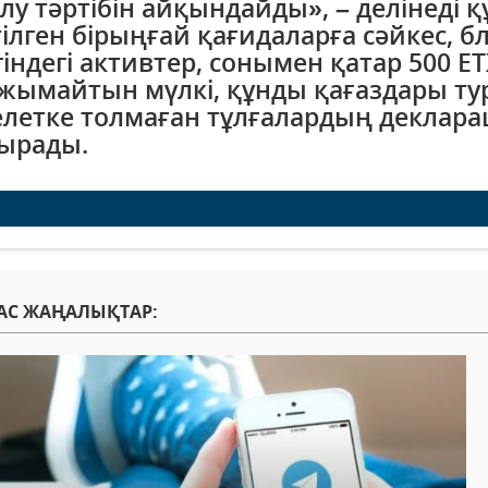
лу тәртібін айқындайды», – делінеді қ
тілген бірыңғай қағидаларға сәйкес, 
гіндегі активтер, сонымен қатар 500 Е
ымайтын мүлкі, құнды қағаздары тура
летке толмаған тұлғалардың деклара
ырады.
АС ЖАҢАЛЫҚТАР: