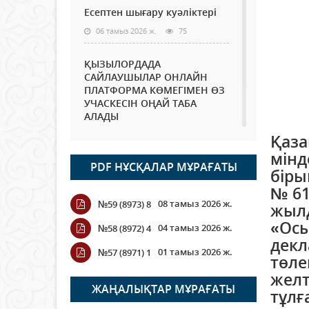
Есептен шығару куәліктері
06 тамыз 2026 ж.
75
ҚЫЗЫЛОРДАДА
САЙЛАУШЫЛАР ОНЛАЙН
ПЛАТФОРМА КӨМЕГІМЕН ӨЗ
УЧАСКЕСІН ОҢАЙ ТАБА
АЛАДЫ
06 тамыз 2026 ж.
89
Қаза
мінд
PDF НҰСҚАЛАР МҰРАҒАТЫ
Open Air: Қызылорда
біры
облысы полиция
№ 61
департаменті 20 мыңнан
08 тамыз 2026 ж.
№59 (8973) 8
жылд
астам көрерменнің
қауіпсіздігін қамтамасыз етті
«Осы
04 тамыз 2026 ж.
№58 (8972) 4
06 тамыз 2026 ж.
101
декл
01 тамыз 2026 ж.
№57 (8971) 1
төле
Wi-Fi ҚАБЫРҒА АРҚЫЛЫ
желт
ҚАЛАЙ ӨТЕДІ?
ЖАҢАЛЫҚТАР МҰРАҒАТЫ
тұлғ
06 тамыз 2026 ж.
266