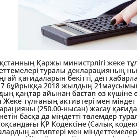
қстанның Қаржы министрлігі жеке тұ
еттемелері туралы декларацияның н
ңғай қағидаларын бекітті, деп хабар
7 бұйрыққа 2018 жылдың 21маусымынд
ың қаңтар айынан бастап өз күшіне е
 Жеке тұлғаның активтері мен міндет
арацияны (250.00-нысан) жасау қағи
нетін басқа да міндетті төлемдер тур
оқсандағы ҚР Кодексіне (Салық кодекс
алардың активтері мен міндеттемеле