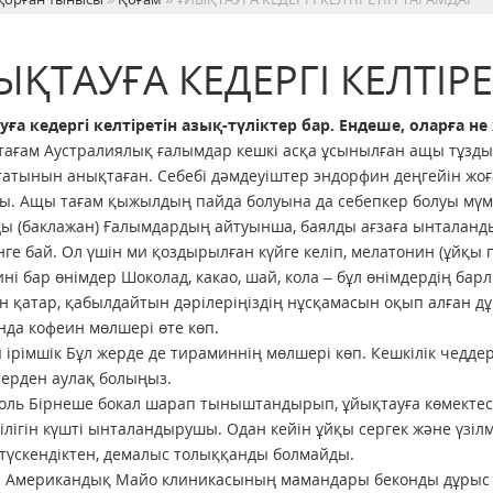
ЫҚТАУҒА КЕДЕРГІ КЕЛТІР
ға кедергі келтіретін азық-түліктер бар. Ендеше, оларға 
тағам Аустралиялық ғалымдар кешкі асқа ұсынылған ащы тұзды
атынын анықтаған. Себебі дәмдеуіштер эндорфин деңгейін жоғ
ы. Ащы тағам қыжылдың пайда болуына да себепкер болуы мүм
ды (баклажан) Ғалымдардың айтуынша, баялды ағзаға ынталандыр
ге бай. Ол үшін ми қоздырылған күйге келіп, мелатонин (ұйқы 
ині бар өнімдер Шоколад, какао, шай, кола – бұл өнімдердің ба
 қатар, қабылдайтын дәрілеріңіздің нұсқамасын оқып алған дұр
да кофеин мөлшері өте көп.
ы ірімшік Бұл жерде де тираминнің мөлшері көп. Кешкілік чедде
терден аулақ болыңыз.
голь Бірнеше бокал шарап тыныштандырып, ұйықтауға көмектесед
ілігін күшті ынталандырушы. Одан кейін ұйқы сергек және үзілм
түскендіктен, демалыс толыққанды болмайды.
н Американдық Майо клиникасының мамандары беконды дұрыс ұй