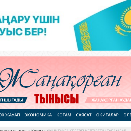
100 ЖАУАП
ЭКОНОМИКА
ҚОҒАМ
САЯСАТ
ОҚИҒАЛАР
ӘЛ
қорған тынысы
»
Қоғам
» ҰЙЫҚТАУҒА КЕДЕРГІ КЕЛТІРЕТІН ТАҒАМДАР