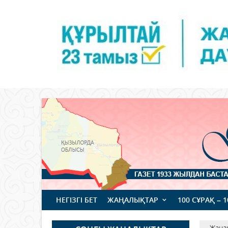
НЕГІЗГІ БЕТ
ЖАҢАЛЫҚТАР
100 СҰРАҚ – 
Жаңа