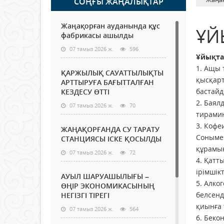
СОҢҒЫ ЖАҢАЛЫҚТАР
Жаңақорған ауданында құс
ҰЙ
фабрикасы ашылды
07 тамыз 2026 ж.
596
Ұйықтау
1. Ащы 
ҚАРЖЫЛЫҚ САУАТТЫЛЫҚТЫ
қысқарт
АРТТЫРУҒА БАҒЫТТАЛҒАН
бастайд
КЕЗДЕСУ ӨТТІ
2. Баял
07 тамыз 2026 ж.
70
тирамин
3. Кофе
ЖАҢАҚОРҒАНДА СУ ТАРАТУ
Сонымен
СТАНЦИЯСЫ ІСКЕ ҚОСЫЛДЫ
құрамын
07 тамыз 2026 ж.
72
4. Қатт
ірімшік
АУЫЛ ШАРУАШЫЛЫҒЫ –
5. Алко
ӨҢІР ЭКОНОМИКАСЫНЫҢ
белсенд
НЕГІЗГІ ТІРЕГІ
қиынға 
07 тамыз 2026 ж.
564
6. Беко