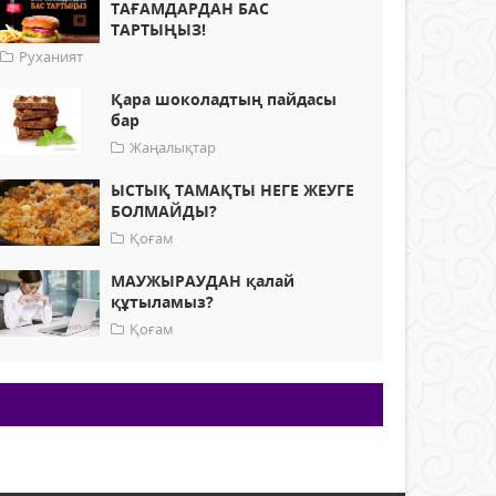
ТАҒАМДАРДАН БАС
ТАРТЫҢЫЗ!
Руханият
Қара шоколадтың пайдасы
бар
Жаңалықтар
ЫСТЫҚ ТАМАҚТЫ НЕГЕ ЖЕУГЕ
БОЛМАЙДЫ?
Қоғам
МАУЖЫРАУДАН қалай
құтыламыз?
Қоғам