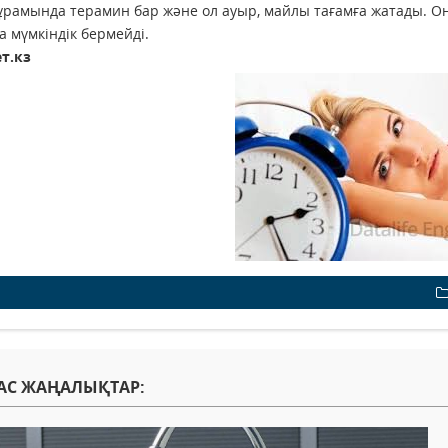
рамында терамин бар және ол ауыр, майлы тағамға жатады. Онда
а мүмкіндік бермейді.
т.кз
АС ЖАҢАЛЫҚТАР: