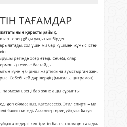
ЕТІН ТАҒАМДАР
не жататынын қарастырайық.
қтар терең ұйқы уақытын бірден
арылатады, сол үшін ми бар күшімен жұмыс істей
кін.
ушы ретінде әсер етеді. Себебі, олар
гормоны) тежеле бастайды.
рлығын күннің бірінші жартысына ауыстырған жөн.
ыс. Себебі кей дәрілердің (мысалы, цитрамон)
р, пармезан, зеңі бар және ащы сұрыпты
і деп ойласаңыз, қателесесіз. Этил спирті – ми
елі болып кетеді. Ағзаның терең ұйқыға батуы
қыға кедергі келтіретін басты тағам деп атады.