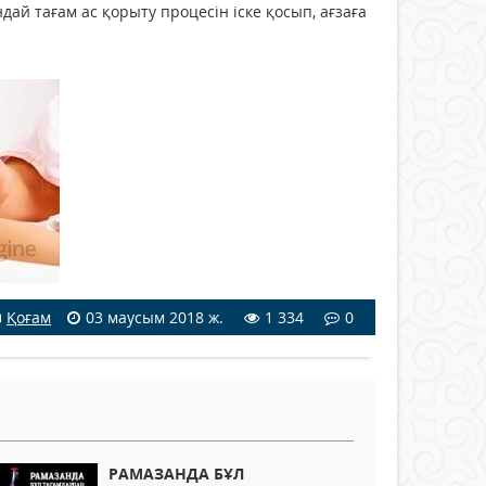
й тағам ас қорыту процесін іске қосып, ағзаға
Қоғам
03 маусым 2018 ж.
1 334
0
РАМАЗАНДА БҰЛ