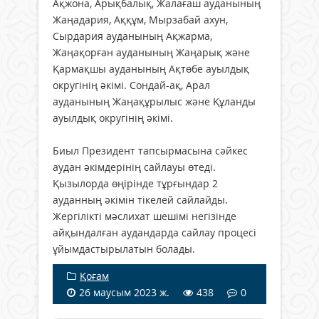
Ақжона, Арықбалық, Жалағаш ауданының
Жаңадария, Аққұм, Мырзабай ахун,
Сырдария ауданының Ақжарма,
Жаңақорған ауданының Жаңарық және
Қармақшы ауданының Ақтөбе ауылдық
округінің әкімі. Сондай-ақ, Арал
ауданының Жаңақұрылыс және Құланды
ауылдық округінің әкімі.
Биыл Президент тапсырмасына сәйкес
аудан әкімдерінің сайлауы өтеді.
Қызылорда өңірінде тұрғындар 2
ауданның әкімін тікелей сайлайды.
Жергілікті мәслихат шешімі негізінде
айқындалған аудандарда сайлау процесі
ұйымдастырылатын болады.
Қоғам
26 маусым 2023 ж.
438
0