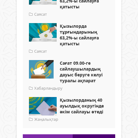
63,2%-ы сайлауға
қатысты
Саясат
Қызылорда
тұрғындарының
63,2%-ы сайлауға
қатысты
Саясат
Сағат 09.00-ге
сайлаушылардың
дауыс беруге келуі
туралы ақпарат
Хабарландыру
Қызылорданың 40
ауылдық округінде
әкім сайлауы өтеді
Жаңалықтар