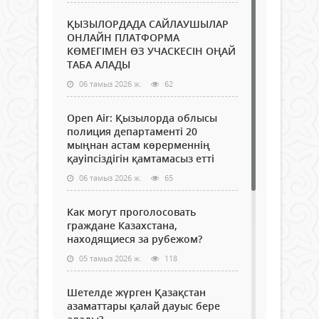
ҚЫЗЫЛОРДАДА САЙЛАУШЫЛАР
ОНЛАЙН ПЛАТФОРМА
КӨМЕГІМЕН ӨЗ УЧАСКЕСІН ОҢАЙ
ТАБА АЛАДЫ
06 тамыз 2026 ж.
62
Open Air: Қызылорда облысы
полиция департаменті 20
мыңнан астам көрерменнің
қауіпсіздігін қамтамасыз етті
06 тамыз 2026 ж.
65
Как могут проголосовать
граждане Казахстана,
находящиеся за рубежом?
05 тамыз 2026 ж.
118
Шетелде жүрген Қазақстан
азаматтары қалай дауыс бере