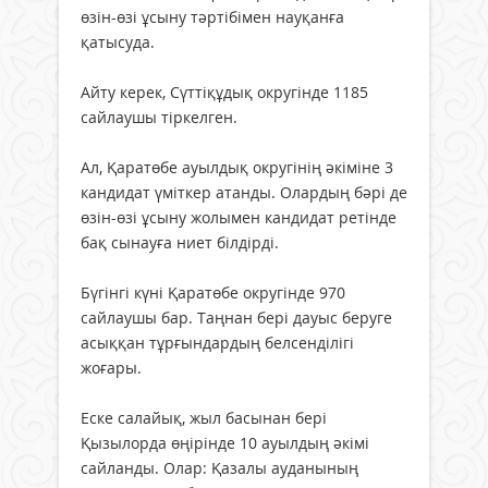
өзін-өзі ұсыну тәртібімен науқанға
қатысуда.
Айту керек, Сүттіқұдық округінде 1185
сайлаушы тіркелген.
Ал, Қаратөбе ауылдық округінің әкіміне 3
кандидат үміткер атанды. Олардың бәрі де
өзін-өзі ұсыну жолымен кандидат ретінде
бақ сынауға ниет білдірді.
Бүгінгі күні Қаратөбе округінде 970
сайлаушы бар. Таңнан бері дауыс беруге
асыққан тұрғындардың белсенділігі
жоғары.
Еске салайық, жыл басынан бері
Қызылорда өңірінде 10 ауылдың әкімі
сайланды. Олар: Қазалы ауданының