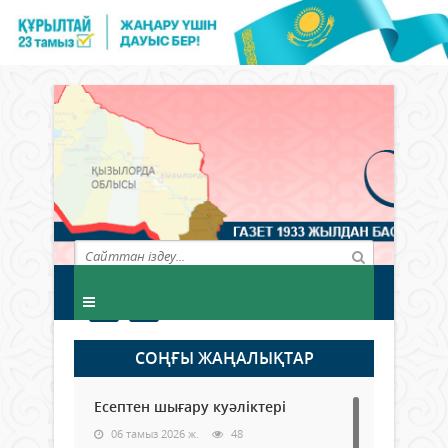
СОҢҒЫ ЖАҢАЛЫҚТАР
Есептен шығару куәліктері
06 тамыз 2026 ж.
48