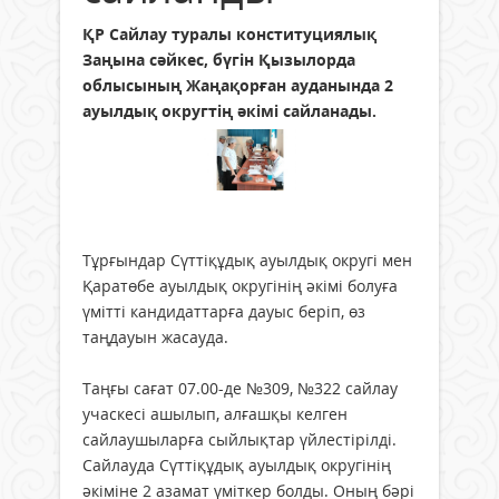
ҚР Сайлау туралы конституциялық
Заңына сәйкес, бүгін Қызылорда
облысының Жаңақорған ауданында 2
ауылдық округтің әкімі сайланады.
Тұрғындар Сүттіқұдық ауылдық округі мен
Қаратөбе ауылдық округінің әкімі болуға
үмітті кандидаттарға дауыс беріп, өз
таңдауын жасауда.
Таңғы сағат 07.00-де №309, №322 сайлау
учаскесі ашылып, алғашқы келген
сайлаушыларға сыйлықтар үйлестірілді.
Сайлауда Сүттіқұдық ауылдық округінің
әкіміне 2 азамат үміткер болды. Оның бәрі