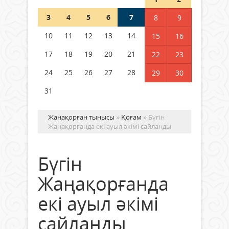
3
4
5
6
7
8
9
Германия аптап ыстыққа
байланысты суды үнемдей
10
11
12
13
14
15
16
бастады
17
18
19
20
21
22
23
04 тамыз 2026 ж.
96
24
25
26
27
28
29
30
31
Жаңақорған тынысы
»
Қоғам
» Бүгін
Жаңақорғанда екі ауыл әкімі сайланды
Бүгін
Жаңақорғанда
екі ауыл әкімі
сайланды