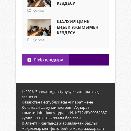
КЕЗДЕСУ
Қоғам
ШАЛХИЯ ЦИНК
ЕҢБЕК ҰЖЫМЫМЕН
КЕЗДЕСУ
Қоғам
Пікір қалдыру
© 2026. Zhanaqorgan-tynysy.kz ақпараттық
агенттігі.
Қазақстан Республикасы Ақпарат және
Қоғамдық даму министрлігі, Ақпарат
комитетінің тіркеу туралы № KZ12VPY00052387
куәлігі 21.07.2022 жылы берілген.
® Агенттік сайтында жарияланған барлық
мақалалар мен фото-бейне материалдардың