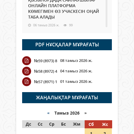
ОНЛАЙН ПЛАТФОРМА
КӨМЕГІМЕН ӨЗ УЧАСКЕСІН ОҢАЙ
ТАБА АЛАДЫ
06 тамыз 2026 ж.
99
Open Air: Қызылорда облысы
PDF НҰСҚАЛАР МҰРАҒАТЫ
полиция департаменті 20
мыңнан астам көрерменнің
қауіпсіздігін қамтамасыз етті
08 тамыз 2026 ж.
№59 (8973) 8
06 тамыз 2026 ж.
119
04 тамыз 2026 ж.
№58 (8972) 4
Wi-Fi ҚАБЫРҒА АРҚЫЛЫ ҚАЛАЙ
01 тамыз 2026 ж.
№57 (8971) 1
ӨТЕДІ?
06 тамыз 2026 ж.
276
ЖАҢАЛЫҚТАР МҰРАҒАТЫ
Как могут проголосовать
граждане Казахстана,
«
Тамыз 2026 »
находящиеся за рубежом?
Дс
Сс
Ср
Бс
Жм
Сб
Жс
05 тамыз 2026 ж.
158
1
2