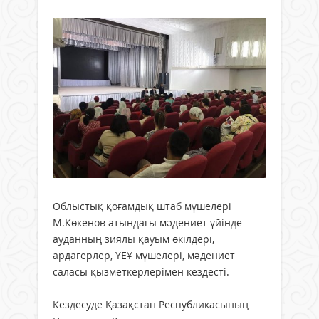
Облыстық қоғамдық штаб мүшелері
М.Көкенов атындағы мәдениет үйінде
ауданның зиялы қауым өкілдері,
ардагерлер, ҮЕҰ мүшелері, мәдениет
саласы қызметкерлерімен кездесті.
Кездесуде Қазақстан Республикасының