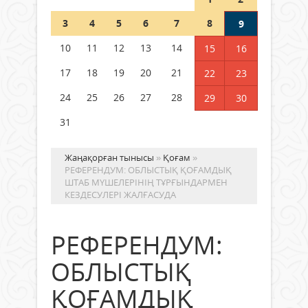
Шетелде жүрген Қазақстан
3
4
5
6
7
8
9
азаматтары қалай дауыс бере
алады?
10
11
12
13
14
15
16
05 тамыз 2026 ж.
169
17
18
19
20
21
22
23
24
25
26
27
28
29
30
31
Жаңақорған тынысы
»
Қоғам
»
РЕФЕРЕНДУМ: ОБЛЫСТЫҚ ҚОҒАМДЫҚ
ШТАБ МҮШЕЛЕРІНІҢ ТҰРҒЫНДАРМЕН
КЕЗДЕСУЛЕРІ ЖАЛҒАСУДА
РЕФЕРЕНДУМ:
ОБЛЫСТЫҚ
ҚОҒАМДЫҚ