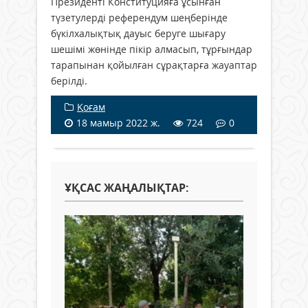
Президенті Конституцияға ұсынған
түзетулерді референдум шеңберінде
бүкілхалықтық дауыс беруге шығару
шешімі жөнінде пікір алмасып, тұрғындар
тарапынан қойылған сұрақтарға жауаптар
берілді.
Қоғам
18 мамыр 2022 ж.
724
0
ҰҚСАС ЖАҢАЛЫҚТАР: