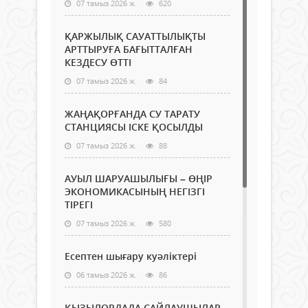
07 тамыз 2026 ж.
620
ҚАРЖЫЛЫҚ САУАТТЫЛЫҚТЫ
АРТТЫРУҒА БАҒЫТТАЛҒАН
КЕЗДЕСУ ӨТТІ
07 тамыз 2026 ж.
84
ЖАҢАҚОРҒАНДА СУ ТАРАТУ
СТАНЦИЯСЫ ІСКЕ ҚОСЫЛДЫ
07 тамыз 2026 ж.
88
АУЫЛ ШАРУАШЫЛЫҒЫ – ӨҢІР
ЭКОНОМИКАСЫНЫҢ НЕГІЗГІ
ТІРЕГІ
07 тамыз 2026 ж.
580
Есептен шығару куәліктері
06 тамыз 2026 ж.
86
ҚЫЗЫЛОРДАДА САЙЛАУШЫЛАР