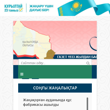
СОҢҒЫ ЖАҢАЛЫҚТАР
Жаңақорған ауданында құс
фабрикасы ашылды