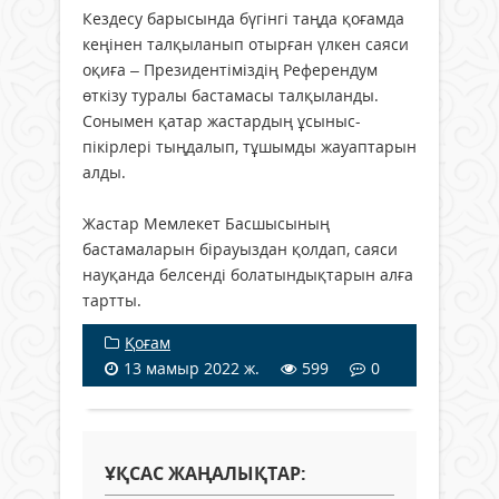
Кездесу барысында бүгінгі таңда қоғамда
кеңінен талқыланып отырған үлкен саяси
оқиға – Президентіміздің Референдум
өткізу туралы бастамасы талқыланды.
Сонымен қатар жастардың ұсыныс-
пікірлері тыңдалып, тұшымды жауаптарын
алды.
Жастар Мемлекет Басшысының
бастамаларын бірауыздан қолдап, саяси
науқанда белсенді болатындықтарын алға
тартты.
Қоғам
13 мамыр 2022 ж.
599
0
ҰҚСАС ЖАҢАЛЫҚТАР: