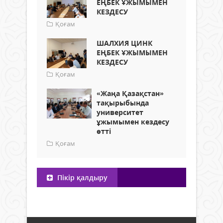
ЕҢБЕК ҰЖЫМЫМЕН
КЕЗДЕСУ
Қоғам
ШАЛХИЯ ЦИНК
ЕҢБЕК ҰЖЫМЫМЕН
КЕЗДЕСУ
Қоғам
«Жаңа Қазақстан»
тақырыбында
университет
ұжымымен кездесу
өтті
Қоғам
Пікір қалдыру