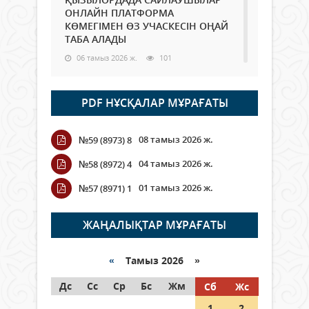
ОНЛАЙН ПЛАТФОРМА
КӨМЕГІМЕН ӨЗ УЧАСКЕСІН ОҢАЙ
ТАБА АЛАДЫ
06 тамыз 2026 ж.
101
Open Air: Қызылорда облысы
PDF НҰСҚАЛАР МҰРАҒАТЫ
полиция департаменті 20
мыңнан астам көрерменнің
қауіпсіздігін қамтамасыз етті
08 тамыз 2026 ж.
№59 (8973) 8
06 тамыз 2026 ж.
124
04 тамыз 2026 ж.
№58 (8972) 4
Wi-Fi ҚАБЫРҒА АРҚЫЛЫ ҚАЛАЙ
01 тамыз 2026 ж.
№57 (8971) 1
ӨТЕДІ?
06 тамыз 2026 ж.
278
ЖАҢАЛЫҚТАР МҰРАҒАТЫ
Как могут проголосовать
граждане Казахстана,
«
Тамыз 2026 »
находящиеся за рубежом?
Дс
Сс
Ср
Бс
Жм
Сб
Жс
05 тамыз 2026 ж.
160
1
2