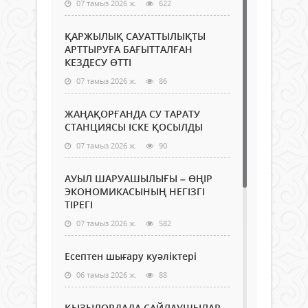
07 тамыз 2026 ж.
622
ҚАРЖЫЛЫҚ САУАТТЫЛЫҚТЫ
АРТТЫРУҒА БАҒЫТТАЛҒАН
КЕЗДЕСУ ӨТТІ
07 тамыз 2026 ж.
86
ЖАҢАҚОРҒАНДА СУ ТАРАТУ
СТАНЦИЯСЫ ІСКЕ ҚОСЫЛДЫ
07 тамыз 2026 ж.
90
АУЫЛ ШАРУАШЫЛЫҒЫ – ӨҢІР
ЭКОНОМИКАСЫНЫҢ НЕГІЗГІ
ТІРЕГІ
07 тамыз 2026 ж.
582
Есептен шығару куәліктері
06 тамыз 2026 ж.
88
ҚЫЗЫЛОРДАДА САЙЛАУШЫЛАР