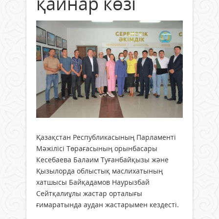
қайнар көзі
Қазақстан Республикасының Парламенті
Мәжілісі Төрағасының орынбасары
Кесебаева Балаим Туғанбайқызы және
Қызылорда облыстық маслихатының
хатшысы Байқадамов Наурызбай
Сейтқалиұлы жастар орталығы
ғимаратында аудан жастарымен кездесті.