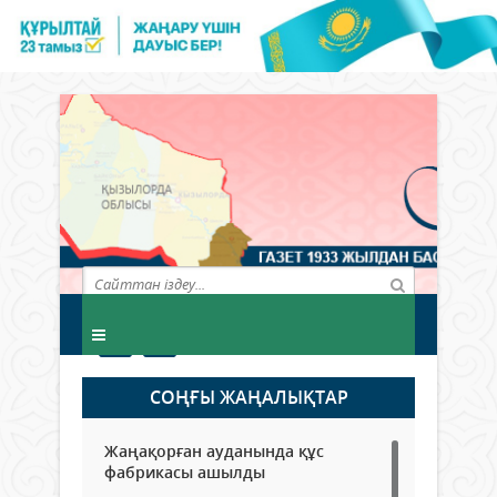
СОҢҒЫ ЖАҢАЛЫҚТАР
Жаңақорған ауданында құс
фабрикасы ашылды