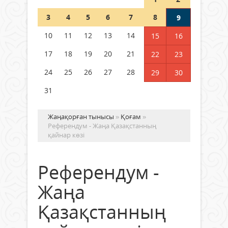
Шетелде жүрген Қазақстан
3
4
5
6
7
8
9
азаматтары қалай дауыс бере
алады?
10
11
12
13
14
15
16
05 тамыз 2026 ж.
171
17
18
19
20
21
22
23
24
25
26
27
28
29
30
31
Жаңақорған тынысы
»
Қоғам
»
Референдум - Жаңа Қазақстанның
қайнар көзі
Референдум -
Жаңа
Қазақстанның