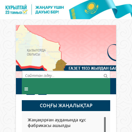
СОҢҒЫ ЖАҢАЛЫҚТАР
Жаңақорған ауданында құс
фабрикасы ашылды