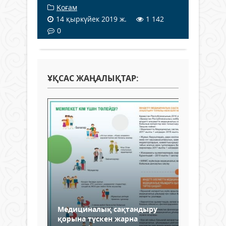
Қоғам
14 қыркүйек 2019 ж.
1 142
0
ҰҚСАС ЖАҢАЛЫҚТАР:
Медициналық сақтандыру
қорына түскен жарна