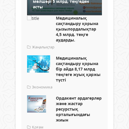
мөлшері 5 млрд. теңгеден
асты
Медициналық
сақтандыру қорына
қызылордалықтар
4,5 млрд. теңге
аударды.
Жаңалықтар
Медициналық
сақтандыру қорына
бір айда 8,17 млрд
теңгеге жуық қаржы
түсті
Экономика
Ордакент ардагерлер
және жастар
ресурстық
орталығындағы
жиын
Қоғам