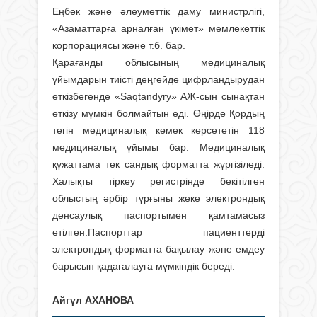
Еңбек және әлеуметтік даму министрлігі,
«Азаматтарға арналған үкімет» мемлекеттік
корпорациясы және т.б. бар.
Қарағанды облысының медициналық
ұйымдарын тиісті деңгейде цифрландырудан
өткізбегенде «Saqtandyry» АЖ-сын сынақтан
өткізу мүмкін болмайтын еді. Өңірде Қордың
тегін медициналық көмек көрсететін 118
медициналық ұйымы бар. Медициналық
құжаттама тек сандық форматта жүргізіледі.
Халықты тіркеу регистрінде бекітілген
облыстың әрбір тұрғыны жеке электрондық
денсаулық паспортымен қамтамасыз
етілген.Паспорттар пациенттерді
электрондық форматта бақылау және емдеу
барысын қадағалауға мүмкіндік береді.
Айгүл АХАНОВА