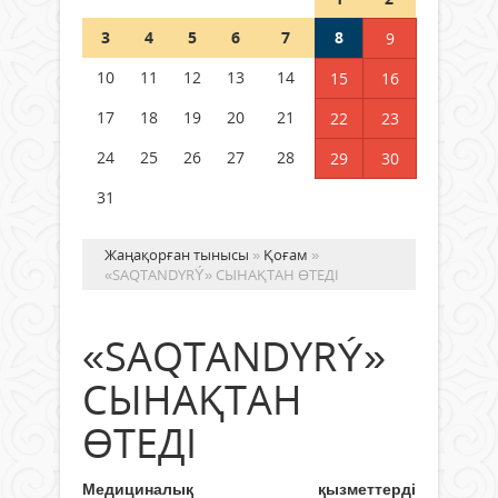
Шетелде жүрген Қазақстан
3
4
5
6
7
8
9
азаматтары қалай дауыс бере
алады?
10
11
12
13
14
15
16
05 тамыз 2026 ж.
158
17
18
19
20
21
22
23
24
25
26
27
28
29
30
31
Жаңақорған тынысы
»
Қоғам
»
«SAQTANDYRÝ» СЫНАҚТАН ӨТЕДІ
«SAQTANDYRÝ»
СЫНАҚТАН
ӨТЕДІ
Медициналық қызметтерді