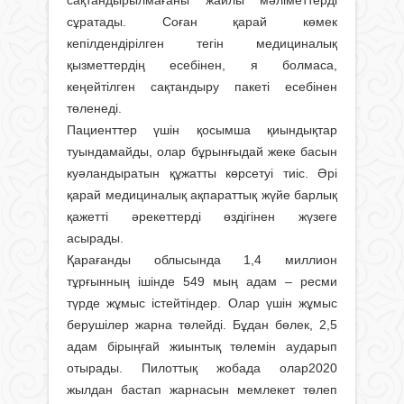
сұратады. Соған қарай көмек
кепілдендірілген тегін медициналық
қызметтердің есебінен, я болмаса,
кеңейтілген сақтандыру пакеті есебінен
төленеді.
Пациенттер үшін қосымша қиындықтар
туындамайды, олар бұрынғыдай жеке басын
куәландыратын құжатты көрсетуі тиіс. Әрі
қарай медициналық ақпараттық жүйе барлық
қажетті әрекеттерді өздігінен жүзеге
асырады.
Қарағанды облысында 1,4 миллион
тұрғынның ішінде 549 мың адам – ресми
түрде жұмыс істейтіндер. Олар үшін жұмыс
берушілер жарна төлейді. Бұдан бөлек, 2,5
адам бірыңғай жиынтық төлемін аударып
отырады. Пилоттық жобада олар2020
жылдан бастап жарнасын мемлекет төлеп