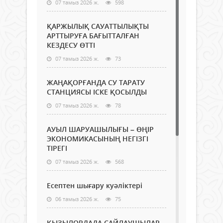
07 тамыз 2026 ж.
598
ҚАРЖЫЛЫҚ САУАТТЫЛЫҚТЫ
АРТТЫРУҒА БАҒЫТТАЛҒАН
КЕЗДЕСУ ӨТТІ
07 тамыз 2026 ж.
73
ЖАҢАҚОРҒАНДА СУ ТАРАТУ
СТАНЦИЯСЫ ІСКЕ ҚОСЫЛДЫ
07 тамыз 2026 ж.
78
АУЫЛ ШАРУАШЫЛЫҒЫ – ӨҢІР
ЭКОНОМИКАСЫНЫҢ НЕГІЗГІ
ТІРЕГІ
07 тамыз 2026 ж.
568
Есептен шығару куәліктері
06 тамыз 2026 ж.
75
ҚЫЗЫЛОРДАДА САЙЛАУШЫЛАР