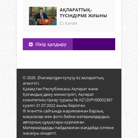
АҚПАРАТТЫҚ-
ТҮСІНДІРМЕ ЖИЫНЫ
Қоғам
Пікір қалдыру
© 2026. Zhanaqorgan-tynysy.kz ақпараттық
агенттігі.
Қазақстан Республикасы Ақпарат және
Қоғамдық даму министрлігі, Ақпарат
комитетінің тіркеу туралы № KZ12VPY00052387
куәлігі 21.07.2022 жылы берілген.
® Агенттік сайтында жарияланған барлық
мақалалар мен фото-бейне материалдардың
авторлық құқықтары қорғалған.
Материалдарды пайдаланған жағдайда сілтеме
жасалуы міндетті.