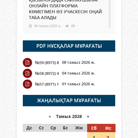
ОНЛАЙН ПЛАТФОРМА
КӨМЕГІМЕН ӨЗ УЧАСКЕСІН ОҢАЙ
ТАБА АЛАДЫ
06 тамыз 2026 ж.
89
Open Air: Қызылорда облысы
PDF НҰСҚАЛАР МҰРАҒАТЫ
полиция департаменті 20
мыңнан астам көрерменнің
қауіпсіздігін қамтамасыз етті
08 тамыз 2026 ж.
№59 (8973) 8
06 тамыз 2026 ж.
101
04 тамыз 2026 ж.
№58 (8972) 4
Wi-Fi ҚАБЫРҒА АРҚЫЛЫ ҚАЛАЙ
01 тамыз 2026 ж.
№57 (8971) 1
ӨТЕДІ?
06 тамыз 2026 ж.
266
ЖАҢАЛЫҚТАР МҰРАҒАТЫ
Как могут проголосовать
граждане Казахстана,
«
Тамыз 2026 »
находящиеся за рубежом?
Дс
Сс
Ср
Бс
Жм
Сб
Жс
05 тамыз 2026 ж.
147
1
2