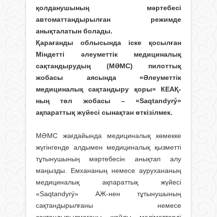
қолданушының мәртебесі
автоматтандырылған режимде
анықталатын болады.
Қарағанды облысында іске қосылған
Міндетті әлеуметтік медициналық
сақтандырудың (МӘМС) пилоттық
жобасы аясында «Әлеуметтік
медициналық сақтандыру қоры» КЕАҚ-
ның төл жобасы – «Saqtandyrý»
ақпараттық жүйесі сынақтан өткізілмек.
МӘМС жағдайында медициналық көмекке
жүгінгенде алдымен медициналық қызметті
тұтынушының мәртебесін анықтап алу
маңызды. Емхананың немесе аурухананың
медициналық ақпараттық жүйесі
«Saqtandyrý» АЖ-нен тұтынушының
сақтандырылғаны немесе
сақтандырылмағаны жайлы мәліметтерді