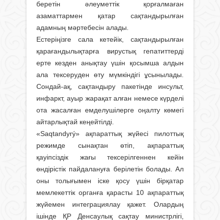
беретін әлеуметтік қорғалмаған
азаматтармен қатар сақтандырылған
адамның мәртебесін алады.
Естеріңізге сала кетейік, сақтандырылған
қарағандылықтарға вирустық гепатиттерді
ерте кезден анықтау үшін қосымша алдын
ала тексеруден өту мүмкіндігі ұсынылады.
Сондай-ақ, сақтандыру пакетінде инсульт,
инфаркт, ауыр жарақат алған немесе күрделі
ота жасалған емделушілерге оңалту көмегі
айтарлықтай кеңейтілді.
«Saqtandyrý» ақпараттық жүйесі пилоттық
режимде сынақтан өтіп, ақпараттық
қауіпсіздік жағы тексерілгеннен кейін
өндірістік пайдалануға берілетін болады. Ал
оны толығымен іске қосу үшін бірқатар
мемлекеттік органға қарасты 10 ақпараттық
жүйемен интеграциялау қажет. Олардың
ішінде ҚР Денсаулық сақтау министрлігі,