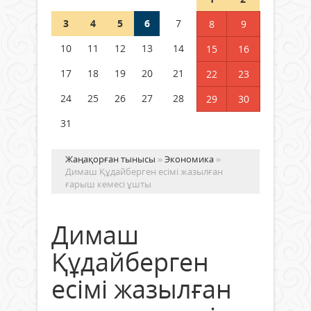
3
4
5
6
7
8
9
Қысқы демалыс 14 күн: 2026–
2027 оқу жылына арналған
10
11
12
13
14
15
16
каникул кестесі бекітілді
17
18
19
20
21
22
23
04 тамыз 2026 ж.
122
24
25
26
27
28
29
30
31
Жаңақорған тынысы
»
Экономика
»
Димаш Құдайберген есімі жазылған
ғарыш кемесі ұшты
Димаш
Құдайберген
есімі жазылған