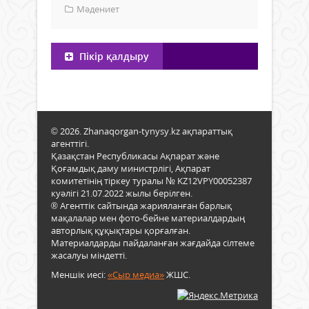
Мәдениет
Пікір қалдыру
© 2026. Zhanaqorgan-tynysy.kz ақпараттық
агенттігі.
Қазақстан Республикасы Ақпарат және
Қоғамдық даму министрлігі, Ақпарат
комитетінің тіркеу туралы № KZ12VPY00052387
куәлігі 21.07.2022 жылы берілген.
® Агенттік сайтында жарияланған барлық
мақалалар мен фото-бейне материалдардың
авторлық құқықтары қорғалған.
Материалдарды пайдаланған жағдайда сілтеме
жасалуы міндетті.
Меншік иесі:
«Сыр медиа»
ЖШС.