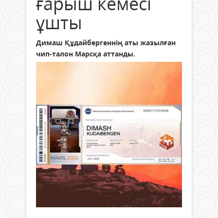
ғарыш кемесі
ұшты
Димаш Құдайбергеннің аты жазылған
чип-талон Марсқа аттанды.