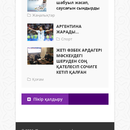
шабуыл жасап,
саусағын сындырды
Жаңалықтар
АРГЕНТИНА
ЖАРАДЫ...
Спорт
ЖЕТІ ӨЗБЕК АРДАГЕРІ
МӘСКЕУДЕГІ
ШЕРУДЕН СОҢ
ҚАТЕЛЕСІП СОЧИГЕ
КЕТІП ҚАЛҒАН
Қоғам
Пікір қалдыру