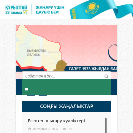
СОҢҒЫ ЖАҢАЛЫҚТАР
Есептен шығару куәліктері
06 тамыз 2026 ж.
38