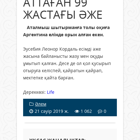
АТТАҒАН 99
ЖАСТАҒЫ ӘЖЕ
Аталмыш шытырманға толы оқиға
Аргентина елінде орын алған екен.
Эусебия Леонор Кордаль есімді әже
жасына байланысты жазу мен оқуды
ұмытып қалған. Десе де ол қол қусырып
отыруға келіспей, қайратын қайрап,
мектепке қайта барған.
Дереккөзі:
Life
Әлем
21 сәуір 2019 ж.
1 062
0