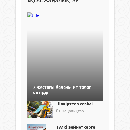
ҰҚСАС ЖАҢАЛЫҚТАР:
7 жастағы баланы ит талап
өлтірді
Шәкірттер сезімі
Жаңалықтар
Түлкі зейнеткерге