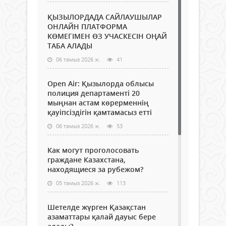
ҚЫЗЫЛОРДАДА САЙЛАУШЫЛАР
ОНЛАЙН ПЛАТФОРМА
КӨМЕГІМЕН ӨЗ УЧАСКЕСІН ОҢАЙ
ТАБА АЛАДЫ
06 тамыз 2026 ж.
41
Open Air: Қызылорда облысы
полиция департаменті 20
мыңнан астам көрерменнің
қауіпсіздігін қамтамасыз етті
06 тамыз 2026 ж.
53
Как могут проголосовать
граждане Казахстана,
находящиеся за рубежом?
05 тамыз 2026 ж.
113
Шетелде жүрген Қазақстан
азаматтары қалай дауыс бере