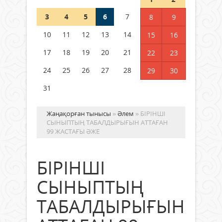
3
4
5
6
7
8
9
Германия аптап ыстыққа
байланысты суды үнемдей
10
11
12
13
14
15
16
бастады
17
18
19
20
21
22
23
04 тамыз 2026 ж.
88
24
25
26
27
28
29
30
31
Жаңақорған тынысы
»
Әлем
» БІРІНШІ
СЫНЫПТЫҢ ТАБАЛДЫРЫҒЫН АТТАҒАН
99 ЖАСТАҒЫ ӘЖЕ
БІРІНШІ
СЫНЫПТЫҢ
ТАБАЛДЫРЫҒЫН