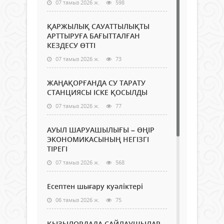
07 тамыз 2026 ж.
598
ҚАРЖЫЛЫҚ САУАТТЫЛЫҚТЫ
АРТТЫРУҒА БАҒЫТТАЛҒАН
КЕЗДЕСУ ӨТТІ
07 тамыз 2026 ж.
73
ЖАҢАҚОРҒАНДА СУ ТАРАТУ
СТАНЦИЯСЫ ІСКЕ ҚОСЫЛДЫ
07 тамыз 2026 ж.
77
АУЫЛ ШАРУАШЫЛЫҒЫ – ӨҢІР
ЭКОНОМИКАСЫНЫҢ НЕГІЗГІ
ТІРЕГІ
07 тамыз 2026 ж.
568
Есептен шығару куәліктері
06 тамыз 2026 ж.
75
ҚЫЗЫЛОРДАДА САЙЛАУШЫЛАР