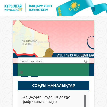
СОҢҒЫ ЖАҢАЛЫҚТАР
Жаңақорған ауданында құс
фабрикасы ашылды