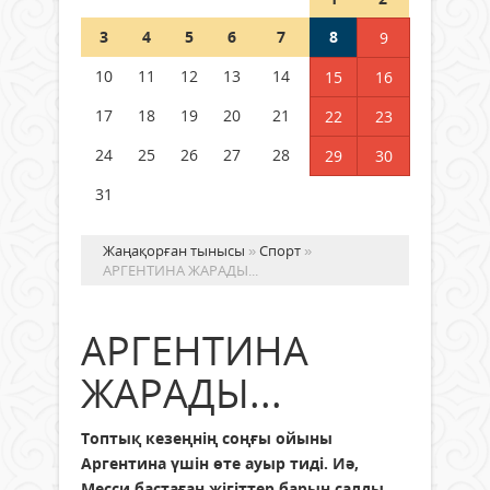
Шетелде жүрген Қазақстан
3
4
5
6
7
8
9
азаматтары қалай дауыс бере
алады?
10
11
12
13
14
15
16
05 тамыз 2026 ж.
158
17
18
19
20
21
22
23
24
25
26
27
28
29
30
31
Жаңақорған тынысы
»
Спорт
»
АРГЕНТИНА ЖАРАДЫ...
АРГЕНТИНА
ЖАРАДЫ...
Топтық кезеңнің соңғы ойыны
Аргентина үшін өте ауыр тиді. Иә,
Месси бастаған жігіттер барын салды,