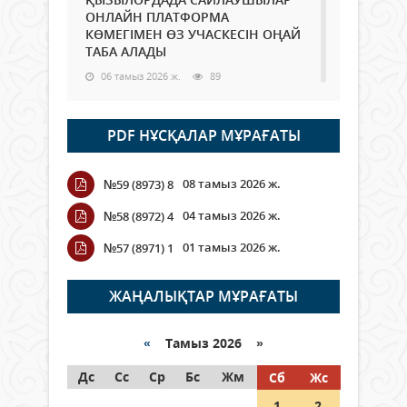
ОНЛАЙН ПЛАТФОРМА
КӨМЕГІМЕН ӨЗ УЧАСКЕСІН ОҢАЙ
ТАБА АЛАДЫ
06 тамыз 2026 ж.
89
Open Air: Қызылорда облысы
PDF НҰСҚАЛАР МҰРАҒАТЫ
полиция департаменті 20
мыңнан астам көрерменнің
қауіпсіздігін қамтамасыз етті
08 тамыз 2026 ж.
№59 (8973) 8
06 тамыз 2026 ж.
100
04 тамыз 2026 ж.
№58 (8972) 4
Wi-Fi ҚАБЫРҒА АРҚЫЛЫ ҚАЛАЙ
01 тамыз 2026 ж.
№57 (8971) 1
ӨТЕДІ?
06 тамыз 2026 ж.
266
ЖАҢАЛЫҚТАР МҰРАҒАТЫ
Как могут проголосовать
граждане Казахстана,
«
Тамыз 2026 »
находящиеся за рубежом?
Дс
Сс
Ср
Бс
Жм
Сб
Жс
05 тамыз 2026 ж.
147
1
2