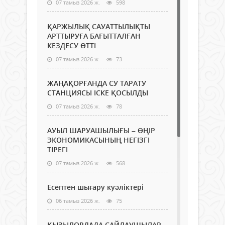
07 тамыз 2026 ж.
598
ҚАРЖЫЛЫҚ САУАТТЫЛЫҚТЫ
АРТТЫРУҒА БАҒЫТТАЛҒАН
КЕЗДЕСУ ӨТТІ
07 тамыз 2026 ж.
73
ЖАҢАҚОРҒАНДА СУ ТАРАТУ
СТАНЦИЯСЫ ІСКЕ ҚОСЫЛДЫ
07 тамыз 2026 ж.
78
АУЫЛ ШАРУАШЫЛЫҒЫ – ӨҢІР
ЭКОНОМИКАСЫНЫҢ НЕГІЗГІ
ТІРЕГІ
07 тамыз 2026 ж.
568
Есептен шығару куәліктері
06 тамыз 2026 ж.
75
ҚЫЗЫЛОРДАДА САЙЛАУШЫЛАР