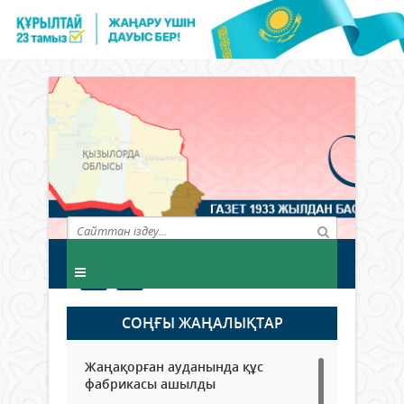
СОҢҒЫ ЖАҢАЛЫҚТАР
Жаңақорған ауданында құс
фабрикасы ашылды