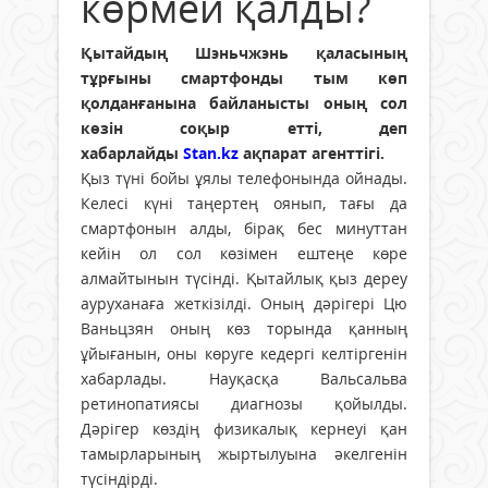
көрмей қалды?
Қытайдың Шэньчжэнь қаласының
тұрғыны смартфонды тым көп
қолданғанына байланысты оның сол
көзін соқыр етті, деп
хабарлайды
Stan.kz
ақпарат агенттігі.
Қыз түні бойы ұялы телефонында ойнады.
Келесі күні таңертең оянып, тағы да
смартфонын алды, бірақ бес минуттан
кейін ол сол көзімен ештеңе көре
алмайтынын түсінді. Қытайлық қыз дереу
ауруханаға жеткізілді. Оның дәрігері Цю
Ваньцзян оның көз торында қанның
ұйығанын, оны көруге кедергі келтіргенін
хабарлады. Науқасқа Вальсальва
ретинопатиясы диагнозы қойылды.
Дәрігер көздің физикалық кернеуі қан
тамырларының жыртылуына әкелгенін
түсіндірді.