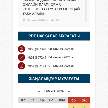
ОНЛАЙН ПЛАТФОРМА
КӨМЕГІМЕН ӨЗ УЧАСКЕСІН ОҢАЙ
ТАБА АЛАДЫ
06 тамыз 2026 ж.
89
Open Air: Қызылорда облысы
PDF НҰСҚАЛАР МҰРАҒАТЫ
полиция департаменті 20
мыңнан астам көрерменнің
қауіпсіздігін қамтамасыз етті
08 тамыз 2026 ж.
№59 (8973) 8
06 тамыз 2026 ж.
101
04 тамыз 2026 ж.
№58 (8972) 4
Wi-Fi ҚАБЫРҒА АРҚЫЛЫ ҚАЛАЙ
01 тамыз 2026 ж.
№57 (8971) 1
ӨТЕДІ?
06 тамыз 2026 ж.
266
ЖАҢАЛЫҚТАР МҰРАҒАТЫ
Как могут проголосовать
граждане Казахстана,
«
Тамыз 2026 »
находящиеся за рубежом?
Дс
Сс
Ср
Бс
Жм
Сб
Жс
05 тамыз 2026 ж.
147
1
2