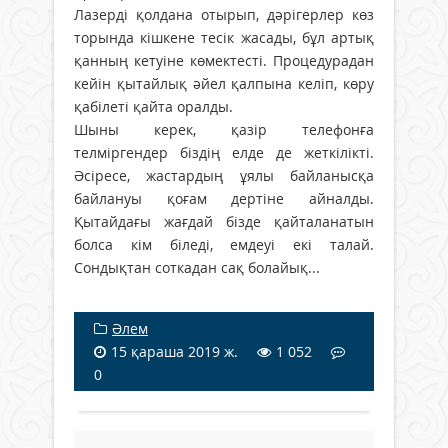
Лазерді қолдана отырып, дәрігерлер көз
торында кішкене тесік жасады, бұл артық
қанның кетуіне көмектесті. Процедурадан
кейін қытайлық әйел қалпына келіп, көру
қабілеті қайта оралды.
Шыны керек, қазір телефонға
телміргендер біздің елде де жеткілікті.
Әсіресе, жастардың ұялы байланысқа
байлануы қоғам дертіне айналды.
Қытайдағы жағдай бізде қайталанатын
болса кім біледі, емдеуі екі талай.
Сондықтан соткадан сақ болайық...
Әлем
15 қараша 2019 ж.
1 052
0