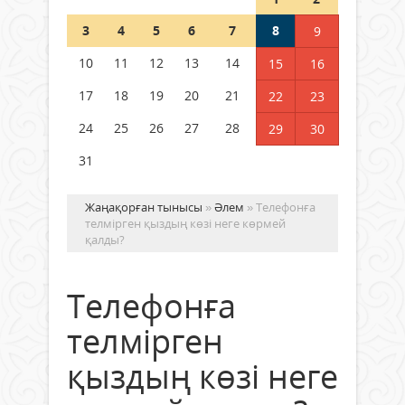
Шетелде жүрген Қазақстан
3
4
5
6
7
8
9
азаматтары қалай дауыс бере
алады?
10
11
12
13
14
15
16
05 тамыз 2026 ж.
158
17
18
19
20
21
22
23
24
25
26
27
28
29
30
31
Жаңақорған тынысы
»
Әлем
» Телефонға
телмірген қыздың көзі неге көрмей
қалды?
Телефонға
телмірген
қыздың көзі неге