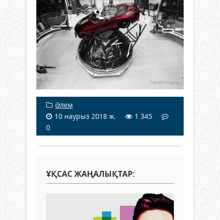
Әлем
10 наурыз 2018 ж.
1 345
0
ҰҚСАС ЖАҢАЛЫҚТАР: