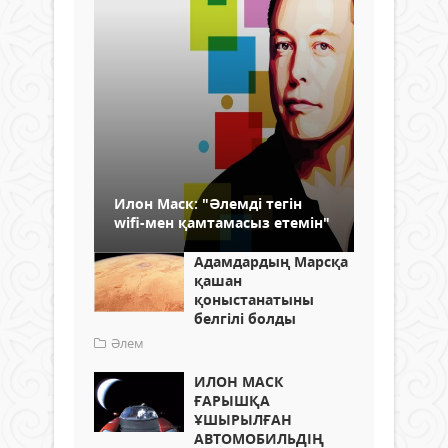
Илон Маск: "Әлемді тегін
wifi-мен қамтамасыз етемін"
Адамдардың Марсқа
қашан
қоныстанатыны
белгілі болды
Әлем
ИЛОН МАСК
ҒАРЫШҚА
ҰШЫРЫЛҒАН
АВТОМОБИЛЬДІҢ