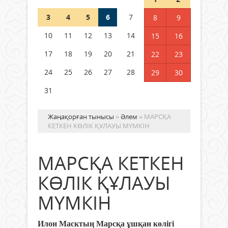
3
4
5
6
7
8
9
Германия аптап ыстыққа
байланысты суды үнемдей
10
11
12
13
14
15
16
бастады
17
18
19
20
21
22
23
04 тамыз 2026 ж.
88
24
25
26
27
28
29
30
31
Жаңақорған тынысы
»
Әлем
» МАРСҚА
КЕТКЕН КӨЛІК ҚҰЛАУЫ МҮМКІН
МАРСҚА КЕТКЕН
КӨЛІК ҚҰЛАУЫ
МҮМКІН
Илон Масктың Марсқа ұшқан көлігі