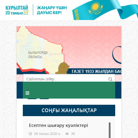
СОҢҒЫ ЖАҢАЛЫҚТАР
Есептен шығару куәліктері
06 тамыз 2026 ж.
38