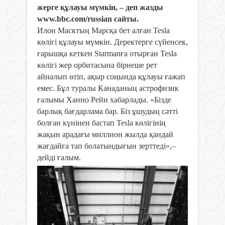
жерге құлауы мүмкін, – деп жазды
www.bbc.com/russian сайты.
Илон Масктың Марсқа бет алған Tesla
көлігі құлауы мүмкін. Деректерге сүйенсек,
ғарышқа кеткен Starmanға отырған Tesla
көлігі жер орбитасына бірнеше рет
айналып өтіп, ақыр соңында құлауы ғажап
емес.
Бұл туралы Канаданың астрофизик
ғалымы Ханно Рейн хабарлады. «Бізде
барлық бағдарлама бар. Біз ұшудың сәтті
болған күнінен бастап Tesla көлігінің
жақын арадағы миллион жылда қандай
жағдайға тап болатындығын зерттеді»,
–
дейді ғалым.