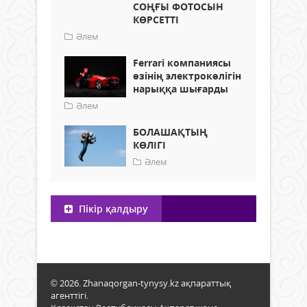
СОҢҒЫ ФОТОСЫН
КӨРСЕТТІ
Әлем
Ferrari компаниясы
өзінің электрокөлігін
нарыққа шығарды
Әлем
БОЛАШАҚТЫҢ
КӨЛІГІ
Әлем
Пікір қалдыру
© 2026. Zhanaqorgan-tynysy.kz ақпараттық
агенттігі.