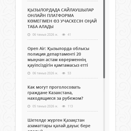
ҚЫЗЫЛОРДАДА САЙЛАУШЫЛАР
ОНЛАЙН ПЛАТФОРМА
КӨМЕГІМЕН ӨЗ УЧАСКЕСІН ОҢАЙ
ТАБА АЛАДЫ
06 тамыз 2026 ж.
41
Open Air: Қызылорда облысы
полиция департаменті 20
мыңнан астам көрерменнің
қауіпсіздігін қамтамасыз етті
06 тамыз 2026 ж.
53
Как могут проголосовать
граждане Казахстана,
находящиеся за рубежом?
05 тамыз 2026 ж.
113
Шетелде жүрген Қазақстан
азаматтары қалай дауыс бере