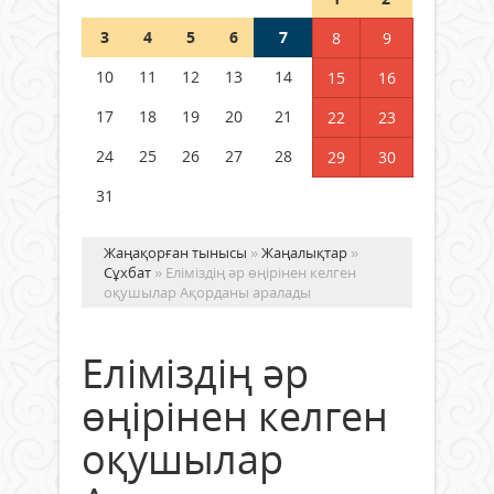
Шетелде жүрген Қазақстан
3
4
5
6
7
8
9
азаматтары қалай дауыс бере
алады?
10
11
12
13
14
15
16
05 тамыз 2026 ж.
144
17
18
19
20
21
22
23
24
25
26
27
28
29
30
31
Жаңақорған тынысы
»
Жаңалықтар
»
Сұхбат
» Еліміздің әр өңірінен келген
оқушылар Ақорданы аралады
Еліміздің әр
өңірінен келген
оқушылар