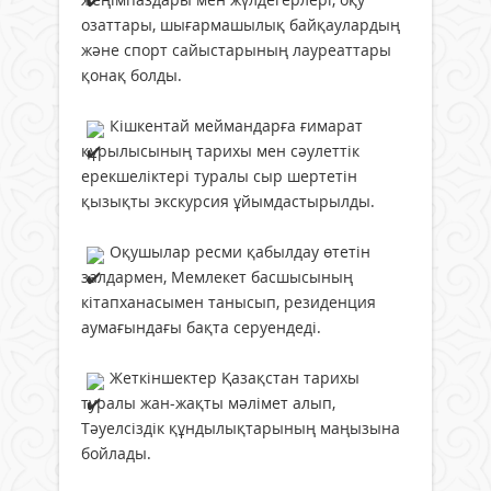
озаттары, шығармашылық байқаулардың
және спорт сайыстарының лауреаттары
қонақ болды.
Кішкентай меймандарға ғимарат
құрылысының тарихы мен сәулеттік
ерекшеліктері туралы сыр шертетін
қызықты экскурсия ұйымдастырылды.
Оқушылар ресми қабылдау өтетін
залдармен, Мемлекет басшысының
кітапханасымен танысып, резиденция
аумағындағы бақта серуендеді.
Жеткіншектер Қазақстан тарихы
туралы жан-жақты мәлімет алып,
Тәуелсіздік құндылықтарының маңызына
бойлады.