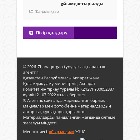
ұйымдастырылды
Жаңалықтар
Пікір қалдыру
© 2026. Zhanaqorgan-tynysy.kz ақпараттық
агенттігі.
Қазақстан Республикасы Ақпарат және
Қоғамдық даму министрлігі, Ақпарат
комитетінің тіркеу туралы № KZ12VPY00052387
куәлігі 21.07.2022 жылы берілген.
® Агенттік сайтында жарияланған барлық
мақалалар мен фото-бейне материалдардың
авторлық құқықтары қорғалған.
Материалдарды пайдаланған жағдайда сілтеме
жасалуы міндетті.
Меншік иесі:
«Сыр медиа»
ЖШС.