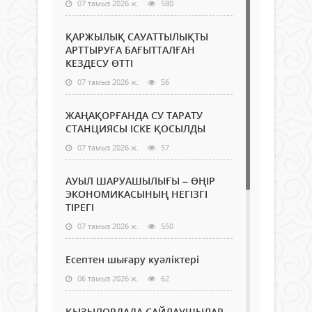
07 тамыз 2026 ж.
580
ҚАРЖЫЛЫҚ САУАТТЫЛЫҚТЫ
АРТТЫРУҒА БАҒЫТТАЛҒАН
КЕЗДЕСУ ӨТТІ
07 тамыз 2026 ж.
56
ЖАҢАҚОРҒАНДА СУ ТАРАТУ
СТАНЦИЯСЫ ІСКЕ ҚОСЫЛДЫ
07 тамыз 2026 ж.
57
АУЫЛ ШАРУАШЫЛЫҒЫ – ӨҢІР
ЭКОНОМИКАСЫНЫҢ НЕГІЗГІ
ТІРЕГІ
07 тамыз 2026 ж.
550
Есептен шығару куәліктері
06 тамыз 2026 ж.
62
ҚЫЗЫЛОРДАДА САЙЛАУШЫЛАР