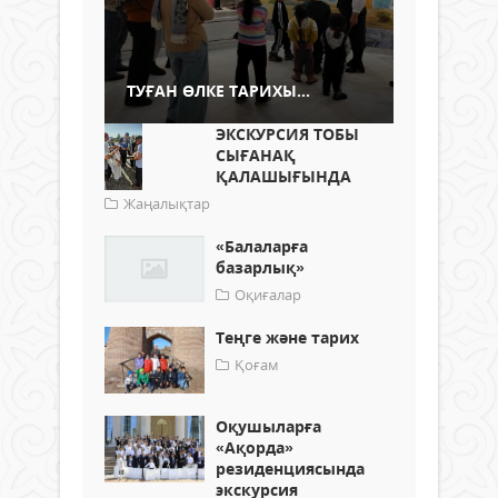
ТУҒАН ӨЛКЕ ТАРИХЫ...
ЭКСКУРСИЯ ТОБЫ
СЫҒАНАҚ
ҚАЛАШЫҒЫНДА
Жаңалықтар
«Балаларға
базарлық»
Оқиғалар
Теңге және тарих
Қоғам
Оқушыларға
«Ақорда»
резиденциясында
экскурсия