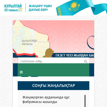
СОҢҒЫ ЖАҢАЛЫҚТАР
Жаңақорған ауданында құс
фабрикасы ашылды