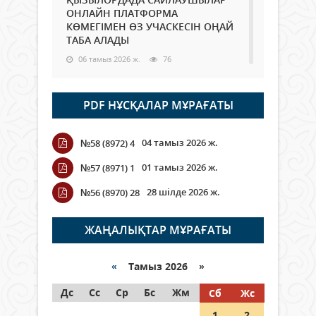
ОНЛАЙН ПЛАТФОРМА
КӨМЕГІМЕН ӨЗ УЧАСКЕСІН ОҢАЙ
ТАБА АЛАДЫ
06 тамыз 2026 ж.
76
Open Air: Қызылорда облысы
PDF НҰСҚАЛАР МҰРАҒАТЫ
полиция департаменті 20
мыңнан астам көрерменнің
қауіпсіздігін қамтамасыз етті
04 тамыз 2026 ж.
№58 (8972) 4
06 тамыз 2026 ж.
84
01 тамыз 2026 ж.
№57 (8971) 1
Wi-Fi ҚАБЫРҒА АРҚЫЛЫ ҚАЛАЙ
28 шілде 2026 ж.
№56 (8970) 28
ӨТЕДІ?
06 тамыз 2026 ж.
254
ЖАҢАЛЫҚТАР МҰРАҒАТЫ
Как могут проголосовать
граждане Казахстана,
«
Тамыз 2026 »
находящиеся за рубежом?
Дс
Сс
Ср
Бс
Жм
Сб
Жс
05 тамыз 2026 ж.
133
1
2