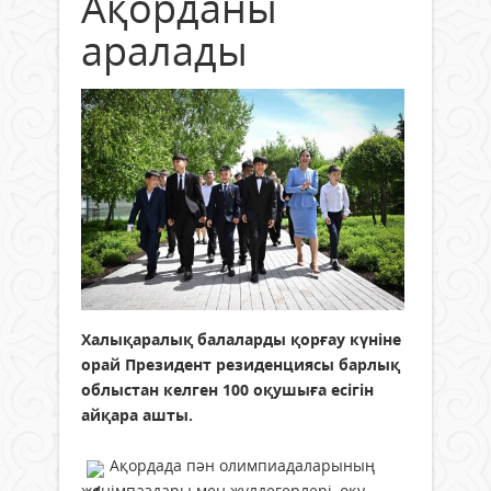
Ақорданы
аралады
Халықаралық балаларды қорғау күніне
орай Президент резиденциясы барлық
облыстан келген 100 оқушыға есігін
айқара ашты.
Ақордада пән олимпиадаларының
жеңімпаздары мен жүлдегерлері, оқу