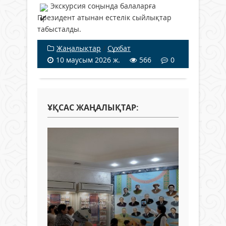
Экскурсия соңында балаларға
Президент атынан естелік сыйлықтар
табысталды.
Жаңалықтар
/
Сұхбат
10 маусым 2026 ж.
566
0
ҰҚСАС ЖАҢАЛЫҚТАР: