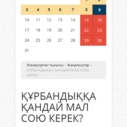
Шетелде жүрген Қазақстан
3
4
5
6
7
8
9
азаматтары қалай дауыс бере
алады?
10
11
12
13
14
15
16
05 тамыз 2026 ж.
168
17
18
19
20
21
22
23
24
25
26
27
28
29
30
31
Жаңақорған тынысы
»
Жаңалықтар
»
ҚҰРБАНДЫҚҚА ҚАНДАЙ МАЛ СОЮ
КЕРЕК?
ҚҰРБАНДЫҚҚА
ҚАНДАЙ МАЛ
СОЮ КЕРЕК?