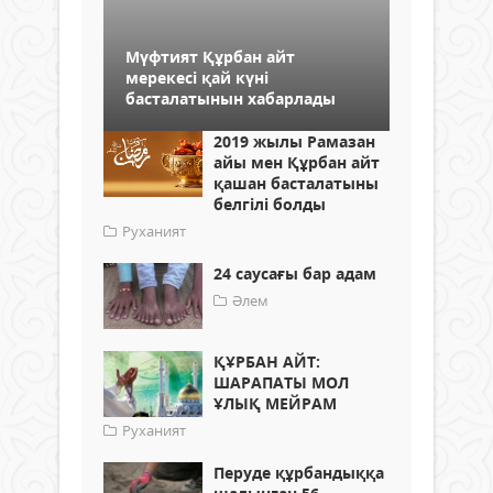
Мүфтият Құрбан айт
мерекесі қай күні
басталатынын хабарлады
2019 жылы Рамазан
айы мен Құрбан айт
қашан басталатыны
белгілі болды
Руханият
24 саусағы бар адам
Әлем
ҚҰРБАН АЙТ:
ШАРАПАТЫ МОЛ
ҰЛЫҚ МЕЙРАМ
Руханият
Перуде құрбандыққа