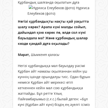
Құрбандық шалғанда оқылатын дұға
Нұрғиса
Елеубеков (фото)
Негізі құрбандықты нақты қай уақытта
шалу керек? Арапа күні малды сойып,
дайындап қою керек пе, әлде сол күні
бауыздала ма? Және құрбандық шалар
кезде қандай дұға оқылады?
Марат,
Шымкент қаласы
Негізі құрбандыққа мал бауыздау рәсімі
Құрбан айт намазы оқылғаннан кейін үш
күннің ішінде орындалуы тиіс. Одан бұрын
немесе Құрбан айт мерекесі өтіп
кеткеннен кейін мал сою құрбандыққа
жатпайды. Бұл ретте Ұлық
Пайғамбарымыз (с.ғ.с.) былай деген: «Бұл
күні (Құрбан айт күні) біздің ең әуелгі ісіміз