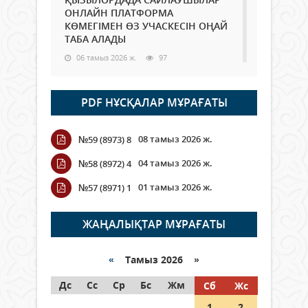
ОНЛАЙН ПЛАТФОРМА
КӨМЕГІМЕН ӨЗ УЧАСКЕСІН ОҢАЙ
ТАБА АЛАДЫ
06 тамыз 2026 ж.
97
Open Air: Қызылорда облысы
PDF НҰСҚАЛАР МҰРАҒАТЫ
полиция департаменті 20
мыңнан астам көрерменнің
қауіпсіздігін қамтамасыз етті
08 тамыз 2026 ж.
№59 (8973) 8
06 тамыз 2026 ж.
116
04 тамыз 2026 ж.
№58 (8972) 4
Wi-Fi ҚАБЫРҒА АРҚЫЛЫ ҚАЛАЙ
01 тамыз 2026 ж.
№57 (8971) 1
ӨТЕДІ?
06 тамыз 2026 ж.
276
ЖАҢАЛЫҚТАР МҰРАҒАТЫ
Как могут проголосовать
граждане Казахстана,
«
Тамыз 2026 »
находящиеся за рубежом?
Дс
Сс
Ср
Бс
Жм
Сб
Жс
05 тамыз 2026 ж.
157
1
2