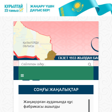
СОҢҒЫ ЖАҢАЛЫҚТАР
Жаңақорған ауданында құс
фабрикасы ашылды