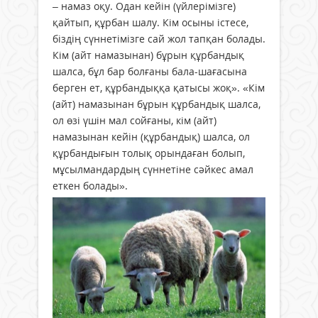
– намаз оқу. Одан кейін (үйлерімізге)
қайтып, құрбан шалу. Кім осыны істесе,
біздің сүннетімізге сай жол тапқан болады.
Кім (айт намазынан) бұрын құрбандық
шалса, бұл бар болғаны бала-шағасына
берген ет, құрбандыққа қатысы жоқ». «Кім
(айт) намазынан бұрын құрбандық шалса,
ол өзі үшін мал сойғаны, кім (айт)
намазынан кейін (құрбандық) шалса, ол
құрбандығын толық орындаған болып,
мұсылмандардың сүннетіне сәйкес амал
еткен болады».