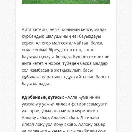
Айта кетейік, негізі қолынан келсе, малды
құрбандық шалушының өзі бауыздауы
керек. Ал егер мал соя алмайтын болса,
онда сенімді біреуді өкіл етіп, соған
бауыздатқызуға болады. Бұл ретте ерекше
айта кететін нәрсе, түйеден басқа малдар
сол жамбасына жатқызылып, басы
құбылаға қаратылып дұға айтылып барып
бауыздалады.
Құрбандық дұғасы:
«Алла һума инни
уажжаһту уажһи лилази фатириссамауати
уал арзи, уама әнә минәл мүририкин.
Аллаһу әкбар, Аллаһу әкбар. Лә иләһа
илләл-лоһу уол-лоһу әкбвр. Аллоһу әкбар
уа лилләһил – хәмді». Осы тәкбірден соң: