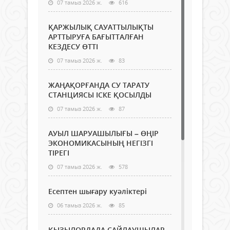
07 тамыз 2026 ж.
616
ҚАРЖЫЛЫҚ САУАТТЫЛЫҚТЫ
АРТТЫРУҒА БАҒЫТТАЛҒАН
КЕЗДЕСУ ӨТТІ
07 тамыз 2026 ж.
83
ЖАҢАҚОРҒАНДА СУ ТАРАТУ
СТАНЦИЯСЫ ІСКЕ ҚОСЫЛДЫ
07 тамыз 2026 ж.
87
АУЫЛ ШАРУАШЫЛЫҒЫ – ӨҢІР
ЭКОНОМИКАСЫНЫҢ НЕГІЗГІ
ТІРЕГІ
07 тамыз 2026 ж.
578
Есептен шығару куәліктері
06 тамыз 2026 ж.
85
ҚЫЗЫЛОРДАДА САЙЛАУШЫЛАР