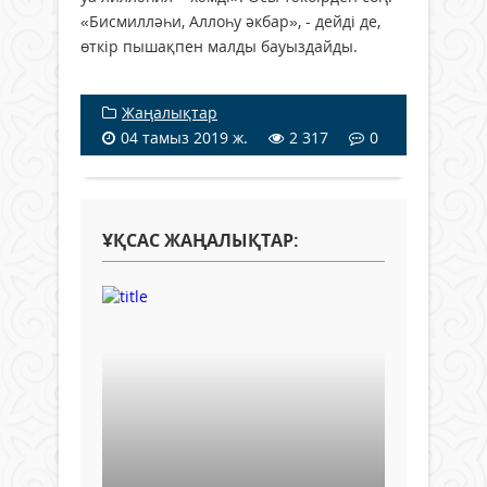
«Бисмилләһи, Аллоһу әкбар», - дейді де,
өткір пышақпен малды бауыздайды.
Жаңалықтар
04 тамыз 2019 ж.
2 317
0
ҰҚСАС ЖАҢАЛЫҚТАР: