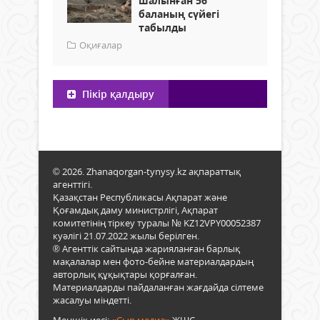
шалынған 56
баланың сүйегі
табылды
Оқиғалар
Пікір қалдыру
© 2026. Zhanaqorgan-tynysy.kz ақпараттық
агенттігі.
Қазақстан Республикасы Ақпарат және
Қоғамдық даму министрлігі, Ақпарат
комитетінің тіркеу туралы № KZ12VPY00052387
куәлігі 21.07.2022 жылы берілген.
® Агенттік сайтында жарияланған барлық
мақалалар мен фото-бейне материалдардың
авторлық құқықтары қорғалған.
Материалдарды пайдаланған жағдайда сілтеме
жасалуы міндетті.