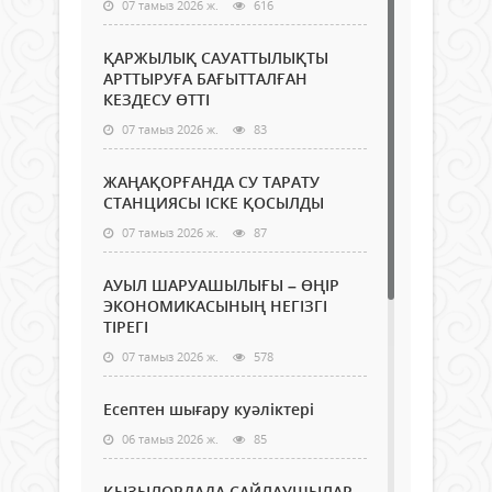
07 тамыз 2026 ж.
616
ҚАРЖЫЛЫҚ САУАТТЫЛЫҚТЫ
АРТТЫРУҒА БАҒЫТТАЛҒАН
КЕЗДЕСУ ӨТТІ
07 тамыз 2026 ж.
83
ЖАҢАҚОРҒАНДА СУ ТАРАТУ
СТАНЦИЯСЫ ІСКЕ ҚОСЫЛДЫ
07 тамыз 2026 ж.
87
АУЫЛ ШАРУАШЫЛЫҒЫ – ӨҢІР
ЭКОНОМИКАСЫНЫҢ НЕГІЗГІ
ТІРЕГІ
07 тамыз 2026 ж.
578
Есептен шығару куәліктері
06 тамыз 2026 ж.
85
ҚЫЗЫЛОРДАДА САЙЛАУШЫЛАР