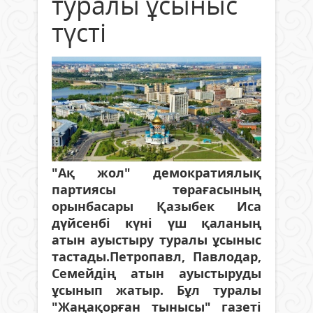
туралы ұсыныс
түсті
"Ақ жол" демократиялық
партиясы төрағасының
орынбасары Қазыбек Иса
дүйсенбі күні үш қаланың
атын ауыстыру туралы ұсыныс
тастады.Петропавл, Павлодар,
Семейдің атын ауыстыруды
ұсынып жатыр. Бұл туралы
"Жаңақорған тынысы" газеті