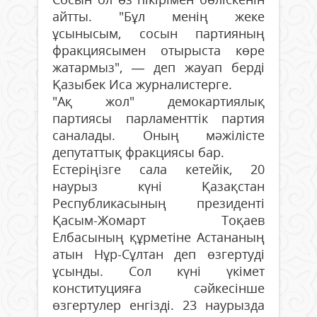
айтты. "Бұл менің жеке
ұсынысым, сосын партияның
фракциясымен отырыста көре
жатармыз", — деп жауап берді
Қазыбек Иса журналистерге.
"Ақ жол" демокартиялық
партиясы парламенттік партия
саналады. Оның мәжілісте
депутаттық фракциясы бар.
Естеріңізге сала кетейік, 20
наурыз күні Қазақстан
Республикасының президенті
Қасым-Жомарт Тоқаев
Елбасының құрметіне Астананың
атын Нұр-Сұлтан деп өзгертуді
ұсынды. Сол күні үкімет
конституцияға сәйкесінше
өзгертулер енгізді. 23 наурызда