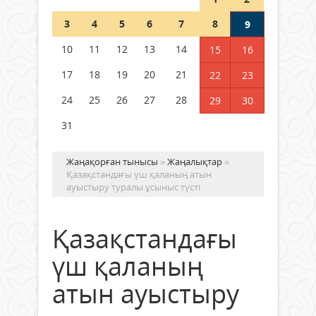
Шетелде жүрген Қазақстан
3
4
5
6
7
8
9
азаматтары қалай дауыс бере
алады?
10
11
12
13
14
15
16
05 тамыз 2026 ж.
168
17
18
19
20
21
22
23
24
25
26
27
28
29
30
31
Жаңақорған тынысы
»
Жаңалықтар
»
Қазақстандағы үш қаланың атын
ауыстыру туралы ұсыныс түсті
Қазақстандағы
үш қаланың
атын ауыстыру