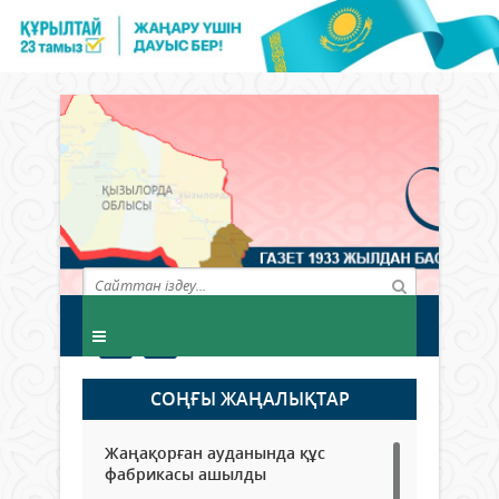
СОҢҒЫ ЖАҢАЛЫҚТАР
Жаңақорған ауданында құс
фабрикасы ашылды