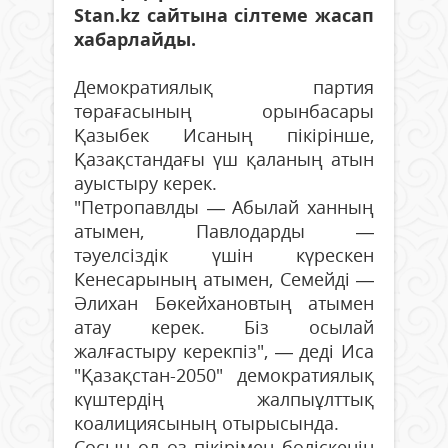
Stan.kz сайтына сілтеме жасап
хабарлайды.
Демократиялық партия
төрағасының орынбасары
Қазыбек Исаның пікірінше,
Қазақстандағы үш қаланың атын
ауыстыру керек.
"Петропавлды — Абылай ханның
атымен, Павлодарды —
тәуелсіздік үшін күрескен
Кенесарының атымен, Семейді —
Әлихан Бөкейхановтың атымен
атау керек. Біз осылай
жалғастыру керекпіз", — деді Иса
"Қазақстан-2050" демократиялық
күштердің жалпыұлттық
коалициясының отырысында.
Сосын ол өз пікірімен бөліскенін