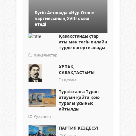
Бүгін Астанада «Нұр Отан»
партиясының XVIII съезі
өтеді
Қазақстандықтар
аты мен тегін онлайн
түрде өзгерте алады
Жаңалықтар
ҰРПАҚ
САБАҚТАСТЫҒЫ
Қоғам
Түркістанға Тұран
атауын қайта қою
туралы ұсыныс
айтылды
Руханият
ПАРТИЯ КЕЗДЕСУІ
Саясат