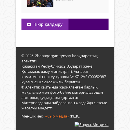
Пікір қалдыру
© 2026. Zhanaqorgan-tynysy.kz ақпараттық
агенттігі.
Қазақстан Республикасы Ақпарат және
Қоғамдық даму министрлігі, Ақпарат
комитетінің тіркеу туралы № KZ12VPY00052387
куәлігі 21.07.2022 жылы берілген.
® Агенттік сайтында жарияланған барлық
мақалалар мен фото-бейне материалдардың
авторлық құқықтары қорғалған.
Материалдарды пайдаланған жағдайда сілтеме
жасалуы міндетті.
Меншік иесі:
«Сыр медиа»
ЖШС.