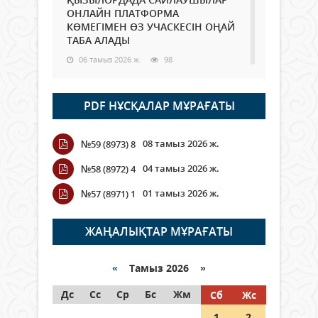
ОНЛАЙН ПЛАТФОРМА
КӨМЕГІМЕН ӨЗ УЧАСКЕСІН ОҢАЙ
ТАБА АЛАДЫ
06 тамыз 2026 ж.
98
Open Air: Қызылорда облысы
PDF НҰСҚАЛАР МҰРАҒАТЫ
полиция департаменті 20
мыңнан астам көрерменнің
қауіпсіздігін қамтамасыз етті
08 тамыз 2026 ж.
№59 (8973) 8
06 тамыз 2026 ж.
116
04 тамыз 2026 ж.
№58 (8972) 4
Wi-Fi ҚАБЫРҒА АРҚЫЛЫ ҚАЛАЙ
01 тамыз 2026 ж.
№57 (8971) 1
ӨТЕДІ?
06 тамыз 2026 ж.
276
ЖАҢАЛЫҚТАР МҰРАҒАТЫ
Как могут проголосовать
граждане Казахстана,
«
Тамыз 2026 »
находящиеся за рубежом?
Дс
Сс
Ср
Бс
Жм
Сб
Жс
05 тамыз 2026 ж.
157
1
2