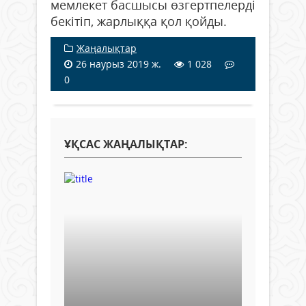
мемлекет басшысы өзгертпелерді
бекітіп, жарлыққа қол қойды.
Жаңалықтар
26 наурыз 2019 ж.
1 028
0
ҰҚСАС ЖАҢАЛЫҚТАР: