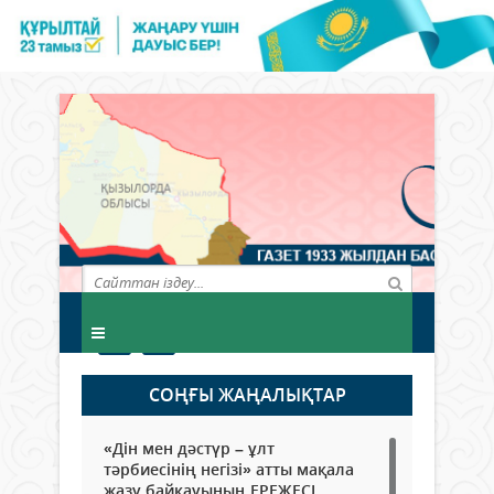
СОҢҒЫ ЖАҢАЛЫҚТАР
«Дін мен дәстүр – ұлт
тәрбиесінің негізі» атты мақала
жазу байқауының ЕРЕЖЕСІ