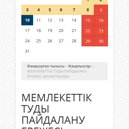
полиция департаменті 20
мыңнан астам көрерменнің
3
4
5
6
7
8
9
қауіпсіздігін қамтамасыз етті
10
11
12
13
14
06 тамыз 2026 ж.
148
15
16
17
18
19
20
21
22
23
24
25
26
27
28
29
30
31
Жаңақорған тынысы
»
Жаңалықтар
»
МЕМЛЕКЕТТІК ТУДЫ ПАЙДАЛАНУ
ЕРЕЖЕСІ ЖАҢАРТЫЛДЫ
МЕМЛЕКЕТТІК
ТУДЫ
ПАЙДАЛАНУ