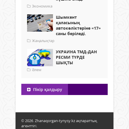
Экономика
Шымкент
қаласының
автокөліктеріне «17»
саны беріледі.
Жаңалықтар
УКРАИНА ТМД-ДАН
РЕСМИ ТҮРДЕ
ШЫҚТЫ
Әлем
Пікір қалдыру
© 2026. Zhanaqorgan-tynysy.kz ақпараттық
агенттігі.