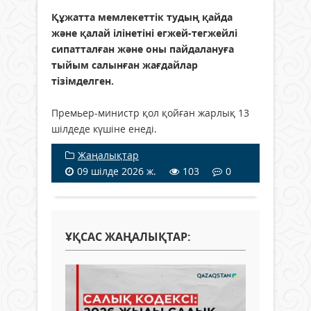
Құжатта мемлекеттік тудың қайда
және қалай ілінетіні егжей-тегжейлі
сипатталған және оны пайдалануға
тыйым салынған жағдайлар
тізімделген.
Премьер-министр қол қойған жарлық 13
шілдеде күшіне енеді.
Жаңалықтар
09 шілде 2026 ж.
103
0
ҰҚСАС ЖАҢАЛЫҚТАР: