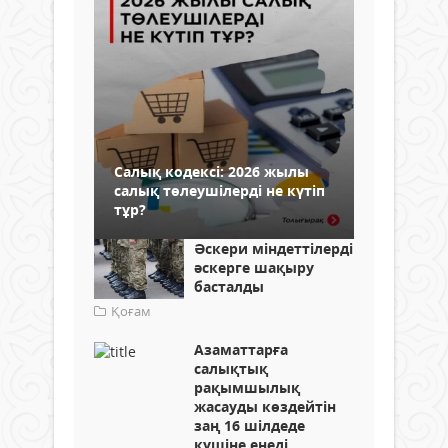
Салық кодексі: 2026 жылы
салық төлеушілерді не күтіп
тұр?
Әскери міндеттілерді
әскерге шақыру
басталды
Қоғам
Азаматтарға
салықтық
рақымшылық
жасауды көздейтін
заң 16 шілдеде
күшіне енеді