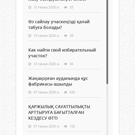
10 тамыз 2026 ж.
33
Өз сайлау учаскеңізді қалай
табуға болады?
10 тамыз 2026 ж.
39
Как найти свой избирательный
участок?
10 тамыз 2026 ж.
36
Жаңақорған ауданында құс
фабрикасы ашылды
07 тамыз 2026 ж.
635
ҚАРЖЫЛЫҚ САУАТТЫЛЫҚТЫ
АРТТЫРУҒА БАҒЫТТАЛҒАН
КЕЗДЕСУ ӨТТІ
07 тамыз 2026 ж.
102