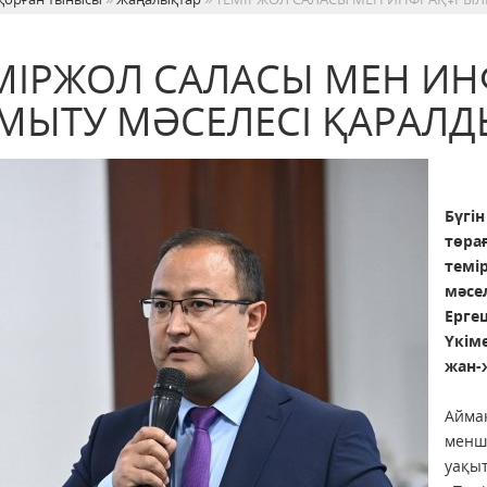
МІРЖОЛ САЛАСЫ МЕН И
МЫТУ МӘСЕЛЕСІ ҚАРАЛД
Бүгі
төра
темі
мәсе
Ерге
Үкім
жан-
Айма
менш
уақы