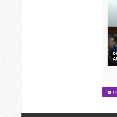
О
Д
Пі