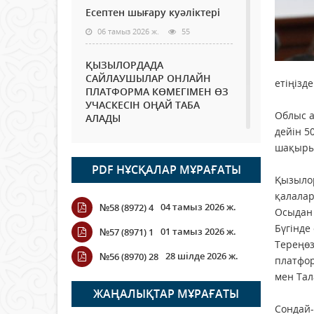
Есептен шығару куәліктері
06 тамыз 2026 ж.
55
ҚЫЗЫЛОРДАДА
САЙЛАУШЫЛАР ОНЛАЙН
етіңізд
ПЛАТФОРМА КӨМЕГІМЕН ӨЗ
УЧАСКЕСІН ОҢАЙ ТАБА
Облыс а
АЛАДЫ
дейін 5
06 тамыз 2026 ж.
68
шақыры
PDF НҰСҚАЛАР МҰРАҒАТЫ
Open Air: Қызылорда
Қызылор
облысы полиция
қалала
департаменті 20 мыңнан
04 тамыз 2026 ж.
№58 (8972) 4
астам көрерменнің
Осыдан 
қауіпсіздігін қамтамасыз етті
Бүгінде
01 тамыз 2026 ж.
№57 (8971) 1
06 тамыз 2026 ж.
78
Тереңөз
28 шілде 2026 ж.
№56 (8970) 28
платфор
Wi-Fi ҚАБЫРҒА АРҚЫЛЫ
мен Тал
ҚАЛАЙ ӨТЕДІ?
ЖАҢАЛЫҚТАР МҰРАҒАТЫ
Сондай-
06 тамыз 2026 ж.
251