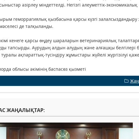
сыныстар әзірлеу міндеттелді. Негізгі әлеуметтік-экономикалық
ырым геморрагиялық қызбасына қарсы күзгі залалсыздандыру ж
 мәселесі де талқыланды.
кімі кенеге қарсы өңдеу шараларын ветеринариялық талаптар
ды тапсырды. Аурудың алдын алудың және алғашқы белгілері б
туралы ақпараттық-түсіндіру жұмыстары жүйелі жүргізілуі қаже
рда облысы әкімінің баспасөз қызметі
Жаң
АС ЖАҢАЛЫҚТАР: