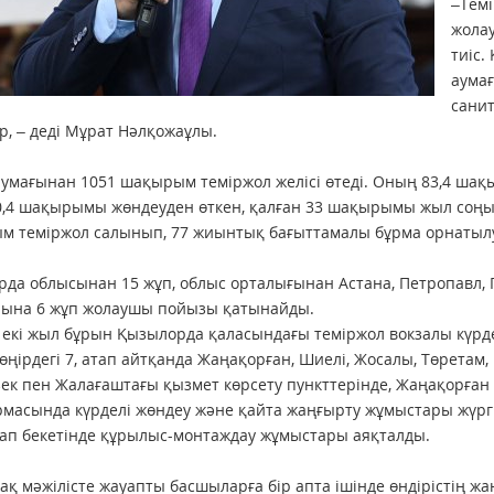
–Темі
жолау
тиіс.
аума
санит
ер, – деді Мұрат Нәлқожаұлы.
умағынан 1051 шақырым теміржол желісі өтеді. Оның 83,4 шақы
0,4 шақырымы жөндеуден өткен, қалған 33 шақырымы жыл соңына
м теміржол салынып, 77 жиынтық бағыттамалы бұрма орнатыл
да облысынан 15 жұп, облыс орталығынан Астана, Петропавл, П
рына 6 жұп жолаушы пойызы қатынайды.
екі жыл бұрын Қызылорда қаласындағы теміржол вокзалы күрде
 өңірдегі 7, атап айтқанда Жаңақорған, Шиелі, Жосалы, Төретам, 
ек пен Жалағаштағы қызмет көрсету пункттерінде, Жаңақорған
масында күрделі жөндеу және қайта жаңғырту жұмыстары жүргі
ап бекетінде құрылыс-монтаждау жұмыстары аяқталды.
ақ мәжілісте жауапты басшыларға бір апта ішінде өндірістің ж