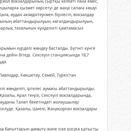
ржол вокзалдарының сыртқы келбеті ғана емес,
шыларға қызмет көрсетуі де жаңа сапаға көшуі
 Қала, аудан әкімдіктерімен бірлесіп, вокзалдар
ғының абаттандырылуын, көгалдандырылуын,
арлық тазалығын күнделікті қамтамасыз
рымын күрделі жөндеу басталды. Бүгінгі күнге
 дейін бітеді. Сексеуіл станциясында 18,7
уда.
авлодар, Көкшетау, Семей, Түркістан
лі жөнделіп, іргелес аумағы абаттандырылды.
Қазалы, Арал теңізі, Сексеуіл вокзалдарында,
 ауданы Талап бекетіндегі жолаушылар
зілуде. Қазалы, Шиелі, Жаңақорған вокзалдары
аңа бағыттарын дамыту және іске қосуға қатысты