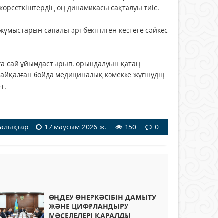
 көрсеткіштердің оң динамикасы сақталуы тиіс.
ұмыстарын сапалы әрі бекітілген кестеге сәйкес
ға сай ұйымдастырып, орындалуын қатаң
айқалған бойда медициналық көмекке жүгінудің
т.
алықтар
17 маусым 2026 ж.
150
0
ӨҢДЕУ ӨНЕРКӘСІБІН ДАМЫТУ
ЖӘНЕ ЦИФРЛАНДЫРУ
МӘСЕЛЕЛЕРІ ҚАРАЛДЫ