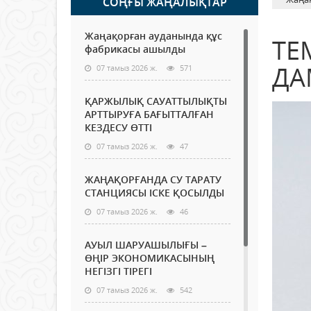
СОҢҒЫ ЖАҢАЛЫҚТАР
Жаңақорған ауданында құс
ТЕ
фабрикасы ашылды
ДА
07 тамыз 2026 ж.
571
ҚАРЖЫЛЫҚ САУАТТЫЛЫҚТЫ
АРТТЫРУҒА БАҒЫТТАЛҒАН
КЕЗДЕСУ ӨТТІ
07 тамыз 2026 ж.
47
ЖАҢАҚОРҒАНДА СУ ТАРАТУ
СТАНЦИЯСЫ ІСКЕ ҚОСЫЛДЫ
07 тамыз 2026 ж.
46
АУЫЛ ШАРУАШЫЛЫҒЫ –
ӨҢІР ЭКОНОМИКАСЫНЫҢ
НЕГІЗГІ ТІРЕГІ
07 тамыз 2026 ж.
542