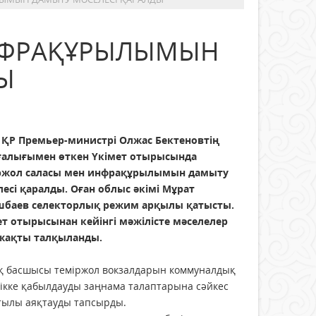
НФРАҚҰРЫЛЫМЫН
Ы
н ҚР Премьер-министрі Олжас Бектеновтің
ғалығымен өткен Үкімет отырысында
ржол саласы мен инфрақұрылымын дамыту
лесі қаралды. Оған облыс әкімі Мұрат
шбаев селекторлық режим арқылы қатысты.
ет отырысынан кейінгі мәжілісте мәселелер
жақты талқыланды.
қ басшысы теміржол вокзалдарын коммуналдық
ікке қабылдауды заңнама талаптарына сәйкес
тылы аяқтауды тапсырды.