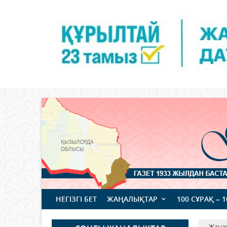
НЕГІЗГІ БЕТ
ЖАҢАЛЫҚТАР
100 СҰРАҚ – 
Жаңа