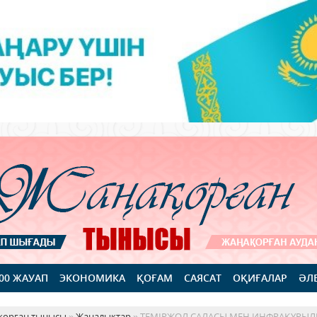
100 ЖАУАП
ЭКОНОМИКА
ҚОҒАМ
САЯСАТ
ОҚИҒАЛАР
ӘЛ
қорған тынысы
»
Жаңалықтар
» ТЕМІРЖОЛ САЛАСЫ МЕН ИНФРАҚҰРЫ