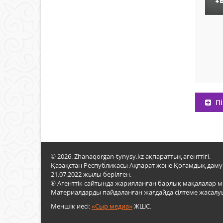
ҰБ
Пі
© 2026. Zhanaqorgan-tynysy.kz ақпараттық агенттігі.
Қазақстан Республикасы Ақпарат және Қоғамдық даму м
21.07.2022 жылы берілген.
® Агенттік сайтында жарияланған барлық мақалалар 
Материалдарды пайдаланған жағдайда сілтеме жасалуы
Меншік иесі:
«Сыр медиа»
ЖШС.