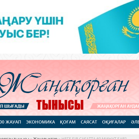
100 ЖАУАП
ЭКОНОМИКА
ҚОҒАМ
САЯСАТ
ОҚИҒАЛАР
ӘЛ
қорған тынысы
»
Жаңалықтар
» НЕГЕ БІР САҒАТТА 60 МИНУТ БАР?