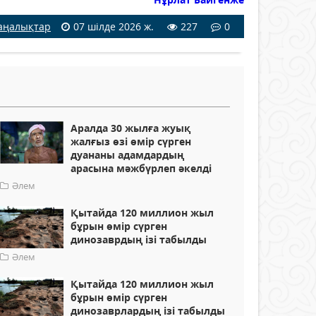
аңалықтар
07 шілде 2026 ж.
227
0
Аралда 30 жылға жуық
жалғыз өзі өмір сүрген
дуананы адамдардың
арасына мәжбүрлеп әкелді
Әлем
Қытайда 120 миллион жыл
бұрын өмір сүрген
динозаврдың ізі табылды
Әлем
Қытайда 120 миллион жыл
бұрын өмір сүрген
динозаврлардың ізі табылды