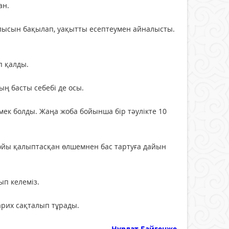
ан.
лысын бақылап, уақытты есептеумен айналысты.
п қалды.
ың басты себебі де осы.
ек болды. Жаңа жоба бойынша бір тәулікте 10
ойы қалыптасқан өлшемнен бас тартуға дайын
ып келеміз.
арих сақталып тұрады.
Нұрлат Байгенже