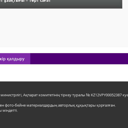
Т ұзақтығы – төрт сағат
кір қалдыру
инистрлігі, Ақпарат комитетінің тіркеу туралы № KZ12VPY00052387 куә
мен фото-бейне материалдардың авторлық құқықтары қорғалған.
 міндетті.