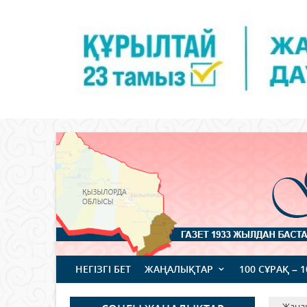
НЕГІЗГІ БЕТ
ЖАҢАЛЫҚТАР
100 СҰРАҚ – 
Жаңа