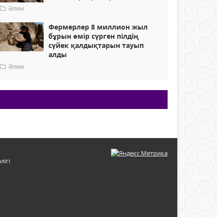
Әлем
Фермерлер 8 миллион жыл
бұрын өмір сүрген пілдің
сүйек қалдықтарын тауып
алды
Әлем
лігі