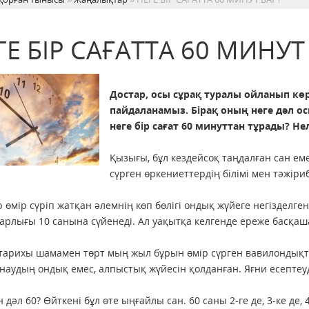
ГЕ БІР САҒАТТА 60 МИНУТ
Достар, осы сұрақ туралы ойланып көр
пайдаланамыз. Бірақ оның неге дәл ос
неге бір сағат 60 минуттан тұрады? Не
Қызығы, бұл кездейсоқ таңдалған сан е
сүрген өркениеттердің білімі мен тәжіри
ір өмір сүріп жатқан әлемнің көп бөлігі ондық жүйеге негізделге
Барлығы 10 санына сүйенеді. Ал уақытқа келгенде ереже басқаш
арихы шамамен төрт мың жыл бұрын өмір сүрген вавилондықт
наудың ондық емес, алпыстық жүйесін қолданған. Яғни есептеуді
 дәл 60? Өйткені бұл өте ыңғайлы сан. 60 саны 2-ге де, 3-ке де, 4-к