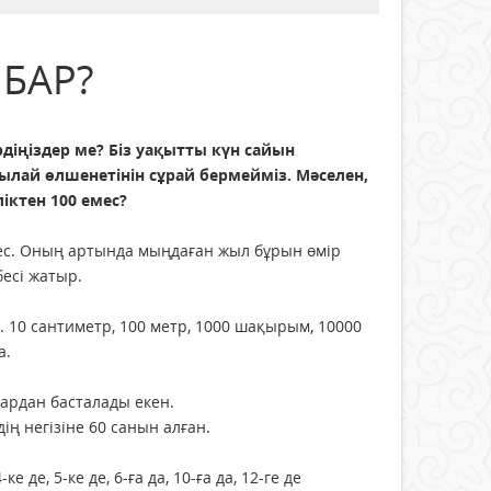
 БАР?
діңіздер ме? Біз уақытты күн сайын
ылай өлшенетінін сұрай бермейміз. Мәселен,
ліктен 100 емес?
мес. Оның артында мыңдаған жыл бұрын өмір
бесі жатыр.
н. 10 сантиметр, 100 метр, 1000 шақырым, 10000
а.
ардан басталады екен.
ң негізіне 60 санын алған.
е де, 5-ке де, 6-ға да, 10-ға да, 12-ге де