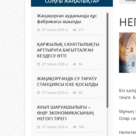
СОҢҒЫ ЖАҢАЛЫҚТАР
Жаңақорған ауданында құс
НЕ
фабрикасы ашылды
07 тамыз 2026 ж.
617
ҚАРЖЫЛЫҚ САУАТТЫЛЫҚТЫ
АРТТЫРУҒА БАҒЫТТАЛҒАН
КЕЗДЕСУ ӨТТІ
07 тамыз 2026 ж.
84
ЖАҢАҚОРҒАНДА СУ ТАРАТУ
СТАНЦИЯСЫ ІСКЕ ҚОСЫЛДЫ
Біз қаз
07 тамыз 2026 ж.
88
теңге. 
АУЫЛ ШАРУАШЫЛЫҒЫ –
Мұның т
ӨҢІР ЭКОНОМИКАСЫНЫҢ
Олар са
НЕГІЗГІ ТІРЕГІ
07 тамыз 2026 ж.
580
Неліктен