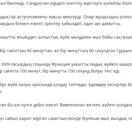
ыз бөлінеді. Сондықтан күрделі есептеу жүргізуге қолайлы болғ
дықтар астрономияны жақсы меңгерді. Олар жұлдыздың қозға
лардың білімін ежелгі гректер қабылдап, одан әрі дамытты.
уақытты өлшеудегі алпыстық жүйе мыңдаған жыл бойы сақталы
 бір сағаттың 60 минуттан, ал бір минуттың 60 секундтан тұруын
 XVIII ғасырдың соңында Франция уақытты ондық жүйеге көшірм
ір сағатта 100 минут, бір минутта 100 секунд болуы тиіс еді.
бұл жүйе халық арасында қолдау таппады. Адамдар ғасырлар б
ы.
ан біз әлі күнге дейін ежелгі Вавилоннан жеткен жүйені қолдан
үн сайын қарап жүрген сағаттың өзінде бірнеше мың жылдық т