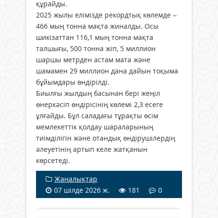
құрайды.
2025 жылы елімізде рекордтық көлемде –
466 мың тонна мақта жиналды. Осы
шикізаттан 116,1 мың тонна мақта
талшығы, 500 тонна жіп, 5 миллион
шаршы метрден астам мата және
шамамен 29 миллион дана дайын тоқыма
бұйымдары өндірілді.
Биылғы жылдың басынан бері жеңіл
өнеркәсіп өндірісінің көлемі 2,3 есеге
ұлғайды. Бұл саладағы тұрақты өсім
мемлекеттік қолдау шараларының
тиімділігін және отандық өндірушілердің
әлеуетінің артып келе жатқанын
көрсетеді.
Жаңалықтар
07 шілде 2026 ж.
181
0