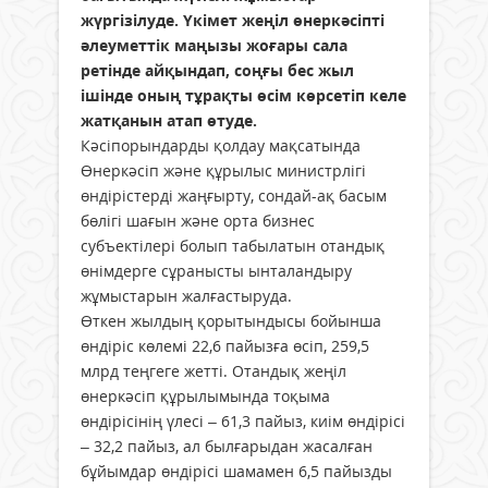
жүргізілуде. Үкімет жеңіл өнеркәсіпті
әлеуметтік маңызы жоғары сала
ретінде айқындап, соңғы бес жыл
ішінде оның тұрақты өсім көрсетіп келе
жатқанын атап өтуде.
Кәсіпорындарды қолдау мақсатында
Өнеркәсіп және құрылыс министрлігі
өндірістерді жаңғырту, сондай-ақ басым
бөлігі шағын және орта бизнес
субъектілері болып табылатын отандық
өнімдерге сұранысты ынталандыру
жұмыстарын жалғастыруда.
Өткен жылдың қорытындысы бойынша
өндіріс көлемі 22,6 пайызға өсіп, 259,5
млрд теңгеге жетті. Отандық жеңіл
өнеркәсіп құрылымында тоқыма
өндірісінің үлесі – 61,3 пайыз, киім өндірісі
– 32,2 пайыз, ал былғарыдан жасалған
бұйымдар өндірісі шамамен 6,5 пайызды