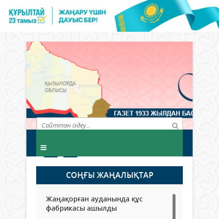
СОҢҒЫ ЖАҢАЛЫҚТАР
Жаңақорған ауданында құс
фабрикасы ашылды