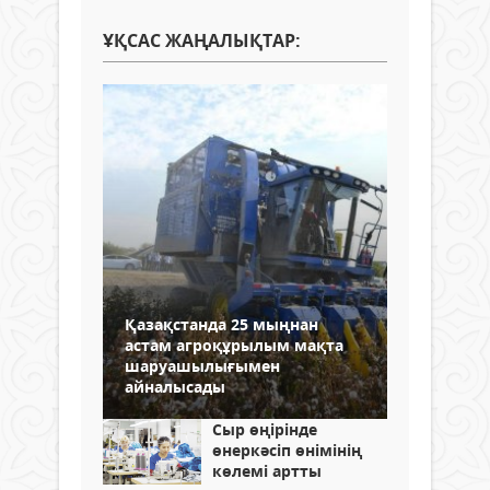
ҰҚСАС ЖАҢАЛЫҚТАР:
Қазақстанда 25 мыңнан
астам агроқұрылым мақта
шаруашылығымен
айналысады
Сыр өңірінде
өнеркәсіп өнімінің
көлемі артты