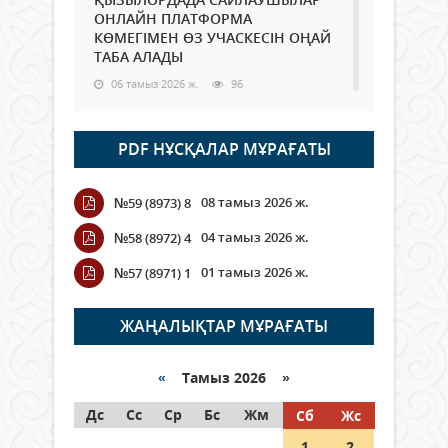
ОНЛАЙН ПЛАТФОРМА
КӨМЕГІМЕН ӨЗ УЧАСКЕСІН ОҢАЙ
ТАБА АЛАДЫ
06 тамыз 2026 ж.
96
Open Air: Қызылорда облысы
PDF НҰСҚАЛАР МҰРАҒАТЫ
полиция департаменті 20
мыңнан астам көрерменнің
қауіпсіздігін қамтамасыз етті
08 тамыз 2026 ж.
№59 (8973) 8
06 тамыз 2026 ж.
115
04 тамыз 2026 ж.
№58 (8972) 4
Wi-Fi ҚАБЫРҒА АРҚЫЛЫ ҚАЛАЙ
01 тамыз 2026 ж.
№57 (8971) 1
ӨТЕДІ?
06 тамыз 2026 ж.
274
ЖАҢАЛЫҚТАР МҰРАҒАТЫ
Как могут проголосовать
граждане Казахстана,
«
Тамыз 2026 »
находящиеся за рубежом?
Дс
Сс
Ср
Бс
Жм
Сб
Жс
05 тамыз 2026 ж.
155
1
2