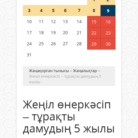
Шетелде жүрген Қазақстан
3
4
5
6
7
8
9
азаматтары қалай дауыс бере
алады?
10
11
12
13
14
15
16
05 тамыз 2026 ж.
166
17
18
19
20
21
22
23
24
25
26
27
28
29
30
31
Жаңақорған тынысы
»
Жаңалықтар
»
Жеңіл өнеркәсіп – тұрақты дамудың 5
жылы
Жеңіл өнеркәсіп
– тұрақты
дамудың 5 жылы