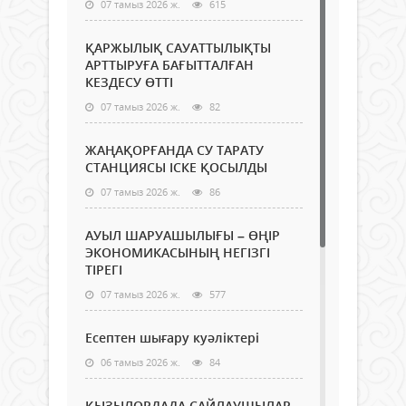
07 тамыз 2026 ж.
615
ҚАРЖЫЛЫҚ САУАТТЫЛЫҚТЫ
АРТТЫРУҒА БАҒЫТТАЛҒАН
КЕЗДЕСУ ӨТТІ
07 тамыз 2026 ж.
82
ЖАҢАҚОРҒАНДА СУ ТАРАТУ
СТАНЦИЯСЫ ІСКЕ ҚОСЫЛДЫ
07 тамыз 2026 ж.
86
АУЫЛ ШАРУАШЫЛЫҒЫ – ӨҢІР
ЭКОНОМИКАСЫНЫҢ НЕГІЗГІ
ТІРЕГІ
07 тамыз 2026 ж.
577
Есептен шығару куәліктері
06 тамыз 2026 ж.
84
ҚЫЗЫЛОРДАДА САЙЛАУШЫЛАР