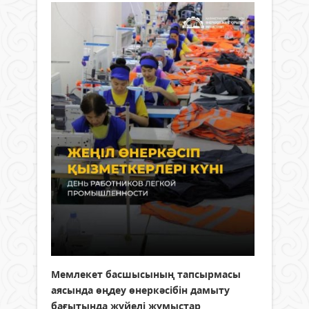
Мемлекет басшысының тапсырмасы
аясында өңдеу өнеркәсібін дамыту
бағытында жүйелі жұмыстар