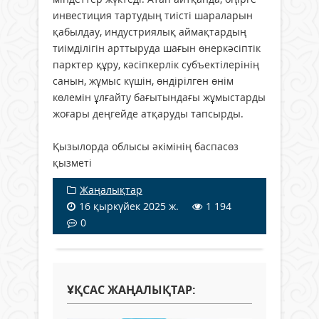
инвестиция тартудың тиісті шараларын
қабылдау, индустриялық аймақтардың
тиімділігін арттыруда шағын өнеркәсіптік
парктер құру, кәсіпкерлік субъектілерінің
санын, жұмыс күшін, өндірілген өнім
көлемін ұлғайту бағытындағы жұмыстарды
жоғары деңгейде атқаруды тапсырды.
Қызылорда облысы әкімінің баспасөз
қызметі
Жаңалықтар
16 қыркүйек 2025 ж.
1 194
0
ҰҚСАС ЖАҢАЛЫҚТАР: