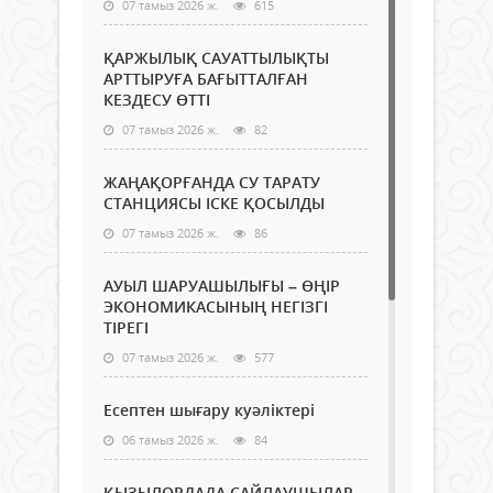
07 тамыз 2026 ж.
615
ҚАРЖЫЛЫҚ САУАТТЫЛЫҚТЫ
АРТТЫРУҒА БАҒЫТТАЛҒАН
КЕЗДЕСУ ӨТТІ
07 тамыз 2026 ж.
82
ЖАҢАҚОРҒАНДА СУ ТАРАТУ
СТАНЦИЯСЫ ІСКЕ ҚОСЫЛДЫ
07 тамыз 2026 ж.
86
АУЫЛ ШАРУАШЫЛЫҒЫ – ӨҢІР
ЭКОНОМИКАСЫНЫҢ НЕГІЗГІ
ТІРЕГІ
07 тамыз 2026 ж.
577
Есептен шығару куәліктері
06 тамыз 2026 ж.
84
ҚЫЗЫЛОРДАДА САЙЛАУШЫЛАР