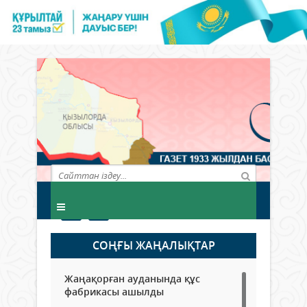
СОҢҒЫ ЖАҢАЛЫҚТАР
Жаңақорған ауданында құс
фабрикасы ашылды