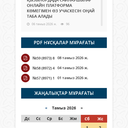
ОНЛАЙН ПЛАТФОРМА
КӨМЕГІМЕН ӨЗ УЧАСКЕСІН ОҢАЙ
ТАБА АЛАДЫ
06 тамыз 2026 ж.
96
Open Air: Қызылорда облысы
PDF НҰСҚАЛАР МҰРАҒАТЫ
полиция департаменті 20
мыңнан астам көрерменнің
қауіпсіздігін қамтамасыз етті
08 тамыз 2026 ж.
№59 (8973) 8
06 тамыз 2026 ж.
115
04 тамыз 2026 ж.
№58 (8972) 4
Wi-Fi ҚАБЫРҒА АРҚЫЛЫ ҚАЛАЙ
01 тамыз 2026 ж.
№57 (8971) 1
ӨТЕДІ?
06 тамыз 2026 ж.
274
ЖАҢАЛЫҚТАР МҰРАҒАТЫ
Как могут проголосовать
граждане Казахстана,
«
Тамыз 2026 »
находящиеся за рубежом?
Дс
Сс
Ср
Бс
Жм
Сб
Жс
05 тамыз 2026 ж.
155
1
2