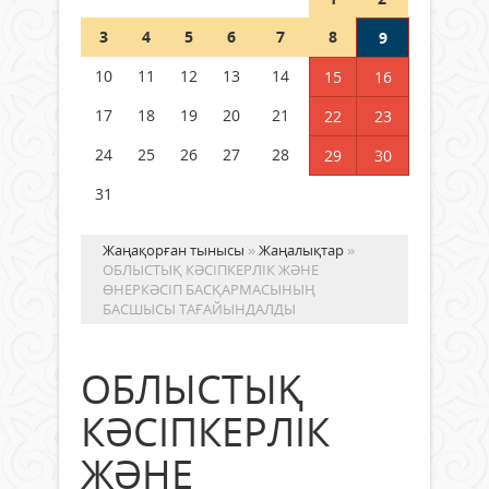
Шетелде жүрген Қазақстан
3
4
5
6
7
8
9
азаматтары қалай дауыс бере
алады?
10
11
12
13
14
15
16
05 тамыз 2026 ж.
165
17
18
19
20
21
22
23
24
25
26
27
28
29
30
31
Жаңақорған тынысы
»
Жаңалықтар
»
ОБЛЫСТЫҚ КӘСІПКЕРЛІК ЖӘНЕ
ӨНЕРКӘСІП БАСҚАРМАСЫНЫҢ
БАСШЫСЫ ТАҒАЙЫНДАЛДЫ
ОБЛЫСТЫҚ
КӘСІПКЕРЛІК
ЖӘНЕ