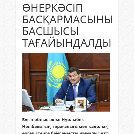
ӨНЕРКӘСІП
БАСҚАРМАСЫНЫҢ
БАСШЫСЫ
ТАҒАЙЫНДАЛДЫ
Бүгін облыс әкімі Нұрлыбек
Нәлібаевтың төрағалығымен кадрлық
өзгерістерге байланысты жиналыс өтті.