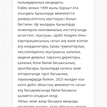
ғылымдарының кандидаты.
Еңбек жолын 1999 жылы Қорқыт Ата
атындағы Қызылорда мемлекеттік
университетінің зерттеушісі болып
бастаған. Әр жылдары Қызылорда
инженерлік-экономикалық институтында
ассистент, оқытушы, «Дабл Холдинг.Инк»
корпорациясының сатып алу және есепке
алу координаторы, Қазақ гуманитарлық
заң колледжінің оқытушысы, қалалық
мәдени-демалыс паркінің директоры,
қалалық білім бөлімі басшысының
орынбасары, Қызылорда қаласы әкімі
аппаратында түрлі басшылық
лауазымдарда болған. 2023 жылдан осы
кезге дейін облыстық мемлекеттік сатып
алу басқармасында бөлім басшысы
қызметін атқарып келді.
Облыс әкімі жаңа басшыға маңызды
міндеттер жүктеді. Атап айтқанда, өңірге