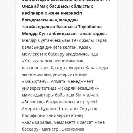
Онда аймақ басшысы облыстық
кәсіпкерлік және өнеркәсіп
басқармасының жаңадан
тағайындалған басшысы Тәуіпбаева
Мөлдір Сұлтанбекқызын таныстырды.
Мөлдір Сұлтанбекқызы 1978 жылы Тараз
қаласында дүниеге келген. Қазақ
мемлекеттік басқару академиясында
«Халықаралық экономикалық
қатынастар», Қазтұтынуодағы Қарағанды
экономикалық университетінде
«Құқықтану», Алматы менеджмент
университетінде «Іскерлік әкімшілік»
мамандықтары бойынша білім алған.
«Болашақ» бағдарламасының түлегі.
Америка Құрама Штаттары Оңтүстік
Калифорния университетінің
«Халықаралық мемлекеттік саясат және
басқару» магистрі. Экономика