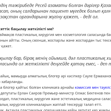
здің тәжірибеде Ресей азаматы болған дәрігер Қаз
сап, оның салдарынан пациент мүгедек болып қалғ
зақстан органдарына жүгіну қажет, - деді ол.
еттік бақылау жеткілікті ме?
аймақов пластикалық хирургия мен косметология саласында бақы
нын айтты. Оның сөзінше, жоспарлы және жоспардан тыс тексер
 қажет.
қылау бар, бірақ менің ойымша, дәл пластикалық х
ласында ол жеткілікті деңгейде қатаң емес, - деп т
лайық, мамырда алматылық блогер әрі кәсіпкер Сәуле Ермахан
ы хабарланды.
 блогер қайтыс болған клиникаға арнайы
комиссия мен тәуел
 депутаты Ерлан Саиров Премьер-министр Олжас Бектенов пен 
олдап, пластикалық хирургия және эстетикалық медицина сала
алық хирургия клиникаларын жаппай тексеруді талап етті.
ақ, Ақтауда пластикалық операциядан кейін депутат көз жұмды.