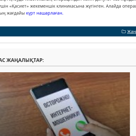
үшін «Қасиет» жекеменшік клиникасына жүгінген. Алайда операц
тың жағдайы
күрт нашарлаған.
Жаң
АС ЖАҢАЛЫҚТАР: