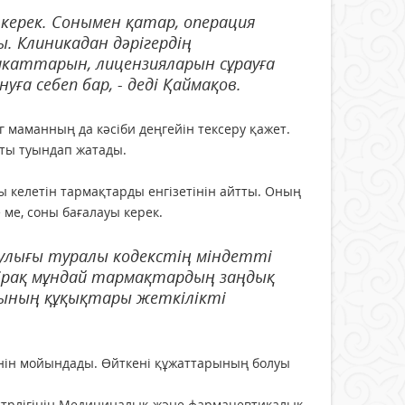
 керек. Сонымен қатар, операция
ы. Клиникадан дәрігердің
икаттарын, лицензияларын сұрауға
ға себеп бар, - деді Қаймақов.
 маманның да кәсіби деңгейін тексеру қажет.
сты туындап жатады.
 келетін тармақтарды енгізетінін айтты. Оның
 ме, соны бағалауы керек.
аулығы туралы кодекстің міндетті
Бірақ мұндай тармақтардың заңдық
ының құқықтары жеткілікті
екенін мойындады. Өйткені құжаттарының болуы
стрлігінің Медициналық және фармацевтикалық