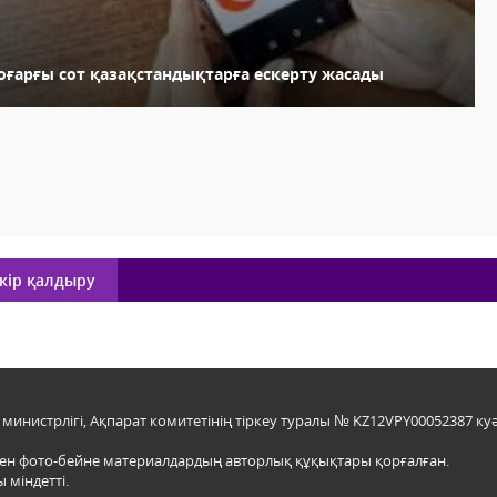
оғарғы сот қазақстандықтарға ескерту жасады
кір қалдыру
инистрлігі, Ақпарат комитетінің тіркеу туралы № KZ12VPY00052387 куә
мен фото-бейне материалдардың авторлық құқықтары қорғалған.
 міндетті.