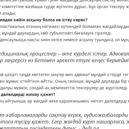
 комитетіне жазбаша түрде жүгінген дұрыс. Бұл орган тексеру 
 алады.
ядан кейін асқыну болса не істеу керек?
пластикалық отаның нәтижесі күткендей болмаған жағдайлард
, мұндай даулардың көбі субъективті бағалауға тіреледі.
 денсаулыққа нақты зиян келсе немесе асқыну туындаса, ол мұнда
дициналық процестер – өте күрделі істер. Адвока
р заңгерсіз өз бетімен әрекет етуге кеңес бермеймін,
в қазіргі таңда көптеген заңгер мен адвокат мұндай істерде т
ен жұмыс істейтінін айтты. Оның сөзінше, мұндай дауларда бір
далуы мүмкін, сондай-ақ мемлекеттік тексерулер де жүргізіледі.
 дәлелдерді жинау қажет?
ің айтуынша, әр жағдай жеке қаралғанымен, негізгі дәлелдерді
т-хабарламаларды сақтау керек, аудиожазбаларды
тоға түсіру қажет. Егер жағдай күрт нашарласа,
жаттарын рәсімдеткен дұрыс, - деді ол.