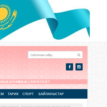
ЕМ
ТАРИХ
СПОРТ
БАЙЛАНЫСТАР
істеу керек? – Заңгер қазақстандықтарға кеңес