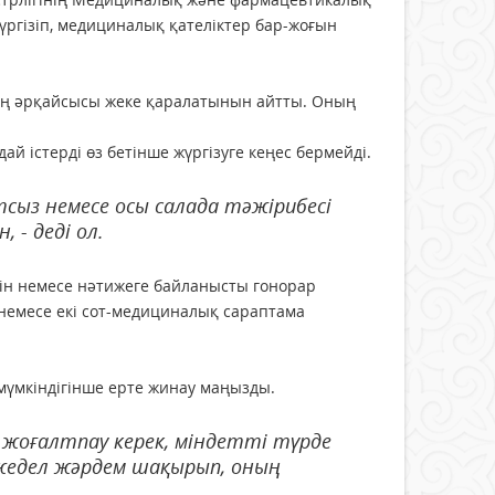
жүргізіп, медициналық қателіктер бар-жоғын
ың әрқайсысы жеке қаралатынын айтты. Оның
й істерді өз бетінше жүргізуге кеңес бермейді.
тсыз немесе осы салада тәжірибесі
 - деді ол.
егін немесе нәтижеге байланысты гонорар
 немесе екі сот-медициналық сараптама
 мүмкіндігінше ерте жинау маңызды.
 жоғалтпау керек, міндетті түрде
 жедел жәрдем шақырып, оның