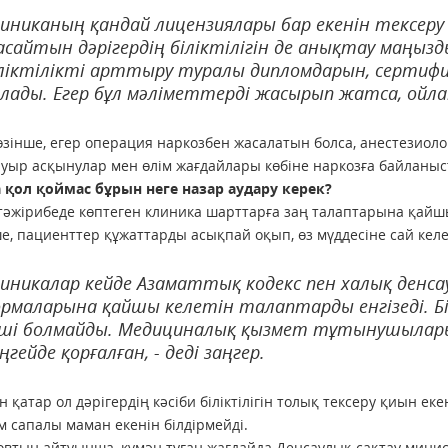
иниканың қандай лицензиялары бар екенін тексеру
сайтын дәрігердің біліктілігін де анықтау маңызд
ліктілікті арттыру туралы дипломдарын, сертиф
лады. Егер бұл мәліметтерді жасырып жатса, ойлану
зінше, егер операция наркозбен жасалатын болса, анестезиолог
ауыр асқынулар мен өлім жағдайлары көбіне наркозға байланы
 қол қоймас бұрын неге назар аудару керек?
тәжірибеде көптеген клиника шарттарға заң талаптарына қайшы
ше, пациенттер құжаттарды асықпай оқып, өз мүддесіне сай келе
иникалар кейде Азаматтық кодекс пен халық денс
рмаларына қайшы келетін талаптарды енгізеді. 
үші болмайды. Медициналық қызмет тұтынушылар
ңгейде қорғалған, - деді заңгер.
 қатар ол дәрігердің кәсіби біліктілігін толық тексеру қиын 
 сапалы маман екенін білдірмейді.
втың айтуынша, күмән туған жағдайда Денсаулық сақтау мини