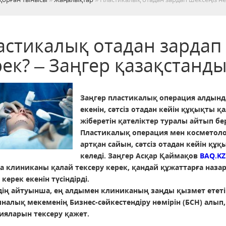
астикалық отадан зардап 
ек? – Заңгер қазақстанды
Заңгер пластикалық операция алдында
екенін, сәтсіз отадан кейін құқықты қ
жіберетін қателіктер туралы айтып бер
Пластикалық операция мен космето
артқан сайын, сәтсіз отадан кейін құ
келеді. Заңгер Асқар Қаймақов
BAQ.KZ
а клиниканы қалай тексеру керек, қандай құжаттарға назар
у керек екенін түсіндірді.
дің айтуынша, ең алдымен клиниканың заңды қызмет ететін
налық мекеменің Бизнес-сәйкестендіру нөмірін (БСН) алып
ияларын тексеру қажет.