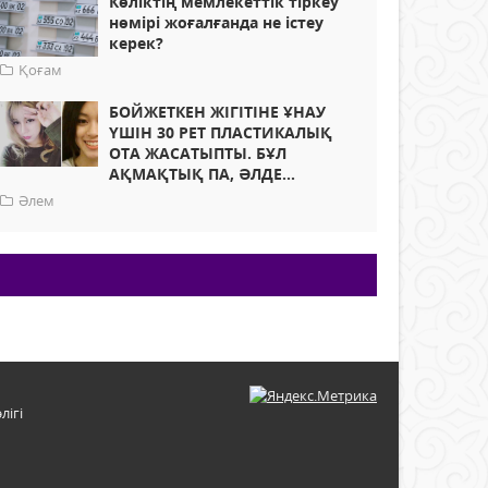
Көліктің мемлекеттік тіркеу
нөмірі жоғалғанда не істеу
керек?
Қоғам
БОЙЖЕТКЕН ЖІГІТІНЕ ҰНАУ
ҮШІН 30 РЕТ ПЛАСТИКАЛЫҚ
ОТА ЖАСАТЫПТЫ. БҰЛ
АҚМАҚТЫҚ ПА, ӘЛДЕ...
Әлем
лігі