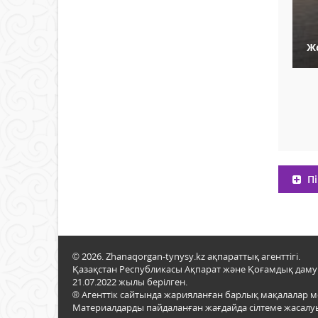
Ж
Пі
© 2026. Zhanaqorgan-tynysy.kz ақпараттық агенттігі.
Қазақстан Республикасы Ақпарат және Қоғамдық даму м
21.07.2022 жылы берілген.
® Агенттік сайтында жарияланған барлық мақалалар 
Материалдарды пайдаланған жағдайда сілтеме жасалуы