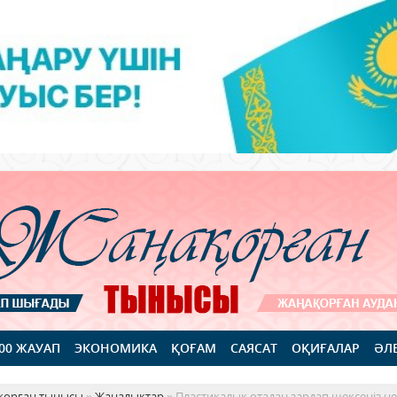
100 ЖАУАП
ЭКОНОМИКА
ҚОҒАМ
САЯСАТ
ОҚИҒАЛАР
ӘЛ
қорған тынысы
»
Жаңалықтар
» Пластикалық отадан зардап шексеңіз не 