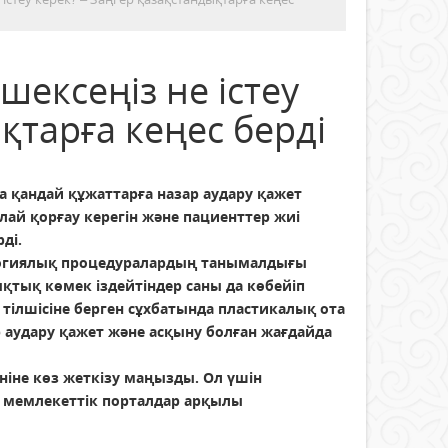
шексеңіз не істеу
қтарға кеңес берді
 қандай құжаттарға назар аудару қажет
алай қорғау керегін және пациенттер жиі
ді.
логиялық процедуралардың танымалдығы
қықтық көмек іздейтіндер саны да көбейіп
тілшісіне берген сұхбатында пластикалық ота
 аудару қажет және асқыну болған жағдайда
іне көз жеткізу маңызды. Ол үшін
, мемлекеттік порталдар арқылы