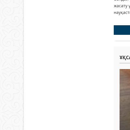
жасату 
науқас
ҰҚС