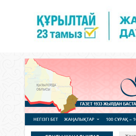
НЕГІЗГІ БЕТ
ЖАҢАЛЫҚТАР
100 СҰРАҚ – 
Жаңа