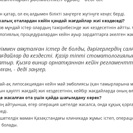
 қатар, ол ең алдымен білікті заңгерге жүгінуге кеңес берді.
калық оталардан кейін қандай жағдайлар жиі кездеседі?
в мұндай істер олардың тәжірибесінде жиі кездесетінін айтты
логиялық процедуралардан кейін ауыр зардаптарға әкелген жағ
іммен аяқталған істер де болды, дәрігерлердің с
ғдайлар да кездесті. Қазір тіпті стоматологиялы
тыр. Қызға винир орнатқаннан кейін регламентте
лған, - деді заңгер.
ай-ақ липосакциядан кейін май эмболиясы (қан тамырларына м
ын қауіпті жағдай) жиі кездесетінін, кейбір жағдайларда оның өл
е жасалған ота үшін қайда шағымдану керек?
ің айтуынша, егер операция шетелде жасалса, онда құқық қорға
еді.
 шетелдік маман Қазақстандағы клиникада жұмыс істеп, операци
е болады.