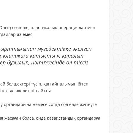
. Оның сөзінше, пластикалық операциялар мен
дайлар аз емес.
алғырттығынан мүгедектікке әкелген
қ клиникаға қатысты іс қаралып
р бұзылып, нәтижесінде ол тіссіз
ай бөлшектері түсіп, қан айналымын бітеп
імге де әкелетінін айтты.
у органдарына немесе сотқа сол елде жүгінуге
я жасаған болса, онда қазақстандық органдарға