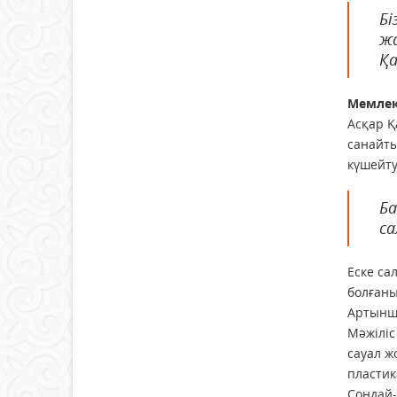
Бі
жа
Қа
Мемлек
Асқар Қ
санайты
күшейту
Ба
са
Еске са
болған
Артынша
Мәжіліс
сауал ж
пластик
Сондай-