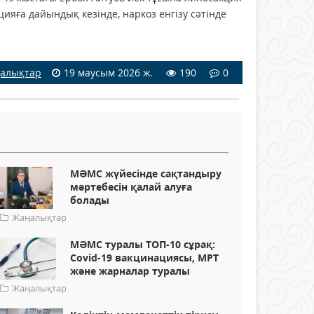
ияға дайындық кезінде, наркоз енгізу сәтінде
алықтар
19 маусым 2026 ж.
190
0
МӘМС жүйесінде сақтандыру
мәртебесін қалай алуға
болады
Жаңалықтар
МӘМС туралы ТОП-10 сұрақ:
Сovid-19 вакцинациясы, МРТ
және жарналар туралы
Жаңалықтар