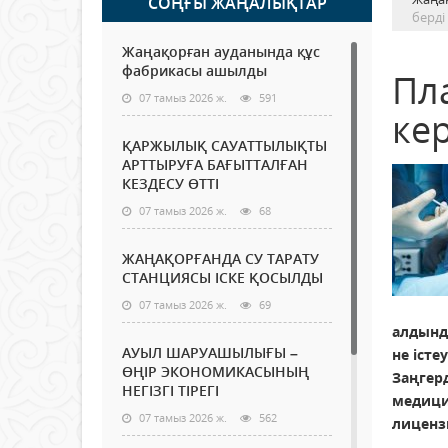
СОҢҒЫ ЖАҢАЛЫҚТАР
берді
Жаңақорған ауданында құс
фабрикасы ашылды
Пл
07 тамыз 2026 ж.
591
кер
ҚАРЖЫЛЫҚ САУАТТЫЛЫҚТЫ
АРТТЫРУҒА БАҒЫТТАЛҒАН
КЕЗДЕСУ ӨТТІ
07 тамыз 2026 ж.
68
ЖАҢАҚОРҒАНДА СУ ТАРАТУ
СТАНЦИЯСЫ ІСКЕ ҚОСЫЛДЫ
07 тамыз 2026 ж.
69
алдынд
АУЫЛ ШАРУАШЫЛЫҒЫ –
не істе
ӨҢІР ЭКОНОМИКАСЫНЫҢ
Заңгер
НЕГІЗГІ ТІРЕГІ
медици
07 тамыз 2026 ж.
562
лиценз