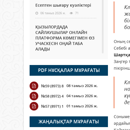
Есептен шығару куәліктері
Кл
жа
06 тамыз 2026 ж.
71
бі
бо
ҚЫЗЫЛОРДАДА
САЙЛАУШЫЛАР ОНЛАЙН
ПЛАТФОРМА КӨМЕГІМЕН ӨЗ
Оның сө
УЧАСКЕСІН ОҢАЙ ТАБА
Себебі 
АЛАДЫ
Шартқа
06 тамыз 2026 ж.
84
Заңгер 
пікірін
PDF НҰСҚАЛАР МҰРАҒАТЫ
Open Air: Қызылорда
облысы полиция
Кл
департаменті 20 мыңнан
08 тамыз 2026 ж.
№59 (8973) 8
астам көрерменнің
но
қауіпсіздігін қамтамасыз етті
к
04 тамыз 2026 ж.
№58 (8972) 4
06 тамыз 2026 ж.
92
де
01 тамыз 2026 ж.
№57 (8971) 1
Wi-Fi ҚАБЫРҒА АРҚЫЛЫ
Сонымен
ҚАЛАЙ ӨТЕДІ?
ЖАҢАЛЫҚТАР МҰРАҒАТЫ
әрдайым
06 тамыз 2026 ж.
261
Қаймақо