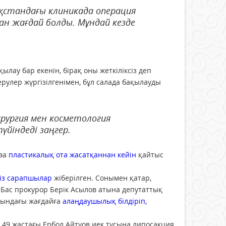
ақстандағы клиникада операция
ан жағдай болды. Мұндай кезде
лау бар екенін, бірақ оны жеткіліксіз деп
улер жүргізілгенімен, бұл салада бақылауды
ирургия мен косметология
үйіндеді заңгер.
ова
пластикалық ота жасатқаннан кейін
қайтыс
сіз сарапшылар
жіберілген. Сонымен қатар,
Бас прокурор Берік Асылов атына депутаттық
сындағы жағдайға
алаңдаушылық білдіріп
,
 49 жастағы Ербол Айтуов иек тұсына липосакция