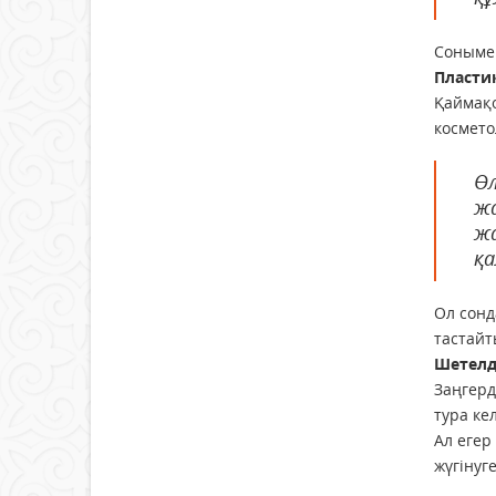
Сонымен
Пласти
Қаймақо
космето
Өл
жа
жа
қа
Ол сонд
тастайт
Шетелд
Заңгерд
тура кел
Ал егер
жүгінуг