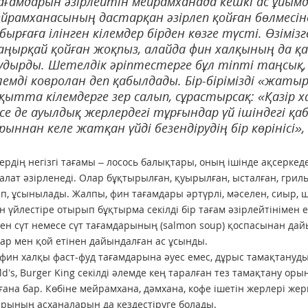
ғам­да­рын әзірлейтін мейрамханада кешкі ас ұйы
йрамханасының дастарқан әзірлеп қойған бөлмесіне
бырғаға ілінген кілемдер бірден көзге түсті. Өзіміз
ңырқай қойған жоқпыз, алайда фин халқының да қа
дыр­ды. Шетелдік әріптестерге бұл тіпті таңсық
лемді ковролан деп қабылдады. Бір-бірімізді «жатырқ
қытта кілемдерге зер салып, сұрас­тырсақ: «Қазір 
се де ауылдық жерлердегі тұр­ғын­дар үй ішіндегі қабы
рыннан келе жатқан үйді безендірудің бір көрінісі»,
рдің негізгі тағамы – лосось ба­лық­тары, оның ішінде ақсеркеден
салат әзірленеді. Олар бұқтырылған, қуырылған, ысталған, грильд
іп, ұсынылады. Жалпы, фин тағамдары әртүрлі, мәселен, сиыр, ш
н үйлестіре отырып бұқ­тыр­ма секілді бір тағам әзірлейтінімен е
ен сүт немесе сүт тағам­да­рының (salmon soup) қос­пасынан дай
асар мен қой етінен дайын­дал­ған ас ұсынды.
фин халқы фаст-фуд тағам­дарына әуес емес, дұрыс тамақтануды 
d’s, Burger King секілді әлемде кең таралған тез тамақтану ор
ғана бар. Көбіне мейрамхана, дәм­хана, кофе ішетін жерлері жергі
а­ры­ның асханаларын да кездестіруге болады.