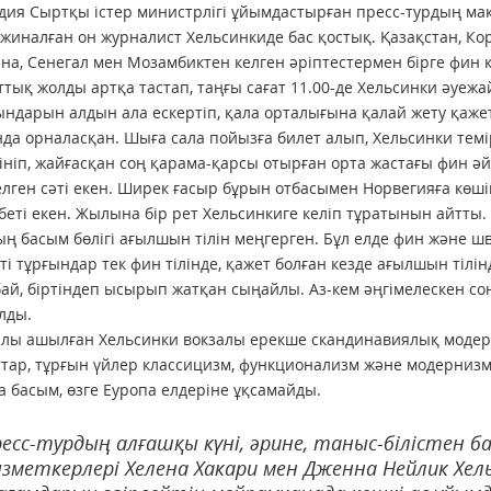
ия Сыртқы істер министр­лігі ұйым­дастырған пресс-турдың мақс
 жиналған он журналист Хель­син­киде бас қостық. Қазақстан, Ко
на, Сенегал мен Мозамбиктен келген әріптестермен бірге фин 
ттық жолды артқа тастап, таңғы сағат 11.00-де Хельсинки әуеж
ндарын алдын ала ескертіп, қала орталығына қалай жету қажетт
да орналасқан. Шыға сала пойызға билет алып, Хельсинки темір
ініп, жайғасқан соң қарама-қар­сы отырған орта жастағы фин әй
лген сәті екен. Ширек ғасыр бұрын отбасымен Норвегияға көшіп 
беті екен. Жылына бір рет Хельсинкиге келіп тұратынын айтты.
ң басым бөлігі ағылшын тілін меңгерген. Бұл елде фин және шве
ті тұрғындар тек фин тілінде, қажет болған кезде ағылшын ті­лін­
ай, біртіндеп ысырып жатқан сыңайлы. Аз-кем әңгімелескен соң, ф
алды.
лы ашылған Хельсинки вокзалы ерекше скандинавиялық модерн
тар, тұрғын үйлер классицизм, функционализм және модернизм
а басым, өзге Еуропа елдеріне ұқсамайды.
есс-турдың алғашқы күні, әрине, таныс-білістен 
зметкер­ле­рі Хелена Хакари мен Дженна Нейлик Хе