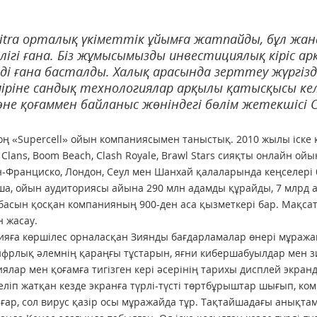
itra орталық үкіметтік ұйымға жат­пай­ды, бұл жан
лігі ғана. Біз жұмысымызды инвес­ти­ция­лық кіріс 
ді ғана басталды. Халық арасында зерттеу жүргізді
іріне сандық технологиялар арқылы қатысқысы кел
не қоғаммен байланыс жөніндегі бөлім жетекшісі 
оң «Supercell» ойын компаниясымен таныстық. 2010 жылы іске қ
f Clans, Boom Beach, Clash Royale, Brawl Stars сияқты онлайн о
н-Франциско, Лондон, Сеул мен Шанхай қалаларында кеңселері
а, ойын аудиториясы айына 290 млн адамды құрайды, 7 млрд 
 басын қосқан компанияның 900-ден аса қызметкері бар. Мақса
н жасау.
яға көршілес орна­ласқан Зиянды бағдарламалар өнері мұражайы
фрлық әлемнің қараңғы тұстарын, яғни кибершабуылдар мен з
ялар мен қоғамға тигізген кері әсерінің тарихы дисплей экра
еліп жатқан кезде экранға түрлі-түсті төрт­бұрыштар шығып, к
ғар, сол вирус қазір осы мұражайда тұр. Тақтай­шадағы анықт