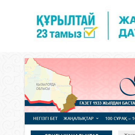
НЕГІЗГІ БЕТ
ЖАҢАЛЫҚТАР
100 СҰРАҚ – 
Жаңа