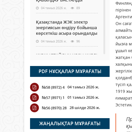
Финлянд
04 тамыз 2026 ж.
89
пірінен
Аргенти
Қазақстанда ЖЭК электр
Он саға
энергиясын өндіру бойынша
алмайты
көрсеткіш асыра орындалды
қаласын
04 тамыз 2026 ж.
96
йызға м
ұшып ке
ҚҰРҚЫЛТАЙДЫҢ ҰЯСЫ КИЕЛІ
жатқан 
МЕ?
халқыны
04 тамыз 2026 ж.
88
PDF НҰСҚАЛАР МҰРАҒАТЫ
жергілік
қолданб
Германия аптап ыстыққа
түсіп қ
04 тамыз 2026 ж.
№58 (8972) 4
байланысты суды үнемдей
1919 жы
бастады
01 тамыз 2026 ж.
№57 (8971) 1
ғимарат
04 тамыз 2026 ж.
81
Эстетик
28 шілде 2026 ж.
№56 (8970) 28
Молдовада су мен электр
Пр
энергиясын үнемдеу режимі
ЖАҢАЛЫҚТАР МҰРАҒАТЫ
қы
енгізілді