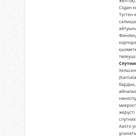
желтоқ­
Содан к
Түстен 
салықшы
айтуынш
Финлянд
корпора
қызметк
төлеуші
Спутни
Хельсин
(Kansal
бардық.
айналып
наноспу
микросп
жерүсті
спутник
Аалто у
ұсынаты