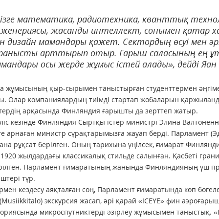
ізге математика, радиотехника, квант­тық технол
женериясы, жасанды интеллект, сонымен қатар х
н дизайн мамандары қажет. Сектордың өсуі мен ә
ранысты арттырып отыр. Ғарыш саласының ең ұты
мандары осы жерде жұмыс істей алады», дейді Яан 
а жұмысының қыр-сырымен таныстырған студенттермен әңгімемі
ы. Олар компаниялардың тиімді стартап жобаларын қаржыланд
тердің арқасында Финляндия ғарышты да зерттеп жатыр.
зіліс кезінде Финляндия Сыртқы істер министрі Элина Валтонен
ге арнаған министр сұрақтарымызға жауап берді. Парламент (Э
ғана рұқсат берілген. Оның тарихына үңілсек, ғимарат Финлянди
 1920 жылдардағы классикалық стильде салынған. Қасбеті гран
рілген. Парламент ғимаратының жанында Финляндияның үш пре
іштері тұр.
мен кездесу аяқталған соң, Парламент ғимаратында көп бөгел
(Musiikkitalo) экскурсия жасап, әрі қарай «ICEYE» фин аэроғар
ориясында микроспутниктерді әзірлеу жұмысымен таныстық. «I