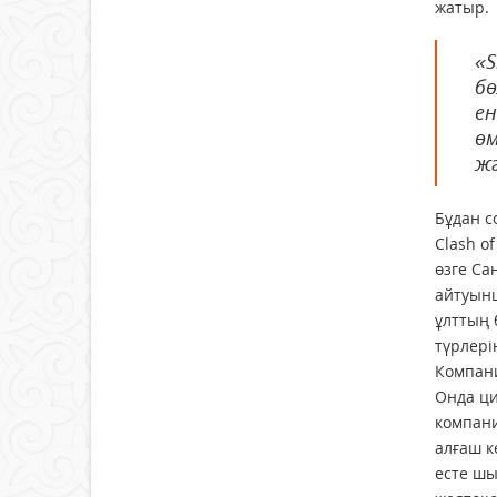
жатыр.
«S
бө
ен
өм
жә
Бұдан с
Clash o
өзге Са
айтуынш
ұлт­тың
түрлері
Компани
Онда ци
компани
алғаш к
есте шы