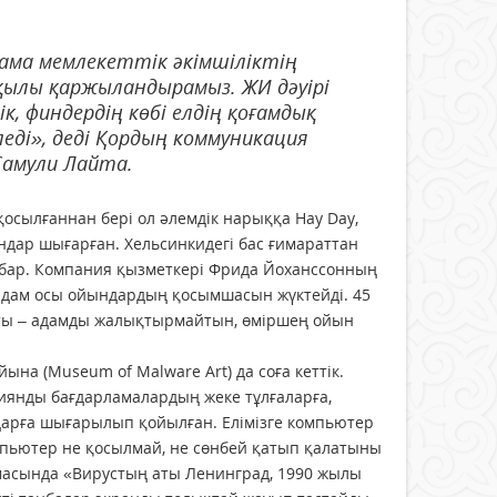
ама мемлекеттік әкімші­лік­тің
арқылы қаржыландырамыз. ЖИ дәуірі
к, финдердің көбі елдің қоғамдық
еді», деді Қордың коммуникация
Самули Лайта.
осылғаннан бері ол әлемдік нарыққа Hay Day,
йындар шығарған. Хельсинкидегі бас ғимараттан
 бар. Компания қызметкері Фрида Йоханссонның
адам осы ойын­дардың қосымшасын жүктейді. 45
ты – адамды жалық­тыр­майтын, өмір­шең ойын
на (Museum of Malware Art) да соға кеттік.
иянды бағдарламалардың жеке тұлғаларға,
ндарға шығарылып қойылған. Елімізге компьютер
омпьютер не қосыл­май, не сөнбей қатып қалатыны
амасында «Вирус­тың аты Ленинград, 1990 жылы