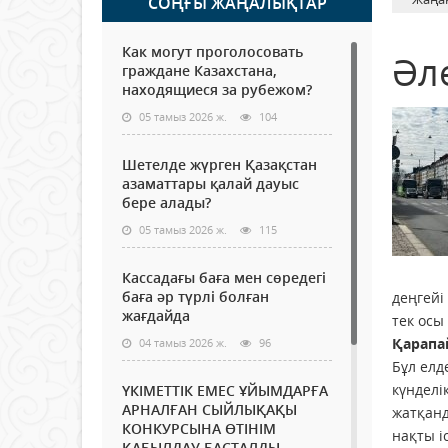
СОҢҒЫ ЖАҢАЛЫҚТАР
Как могут проголосовать
Әл
граждане Казахстана,
находящиеся за рубежом?
05 тамыз 2026 ж.
104
Шетелде жүрген Қазақстан
азаматтары қалай дауыс
бере алады?
05 тамыз 2026 ж.
115
Кассадағы баға мен сөредегі
баға әр түрлі болған
деңгейі
жағдайда
тек осы
Қарапа
04 тамыз 2026 ж.
96
Бұл елд
күн­де­
ҮКІМЕТТІК ЕМЕС ҰЙЫМДАРҒА
АРНАЛҒАН СЫЙЛЫҚАҚЫ
жатқанд
КОНКУРСЫНА ӨТІНІМ
нақты і
ҚАБЫЛДАУ БАСТАЛДЫ