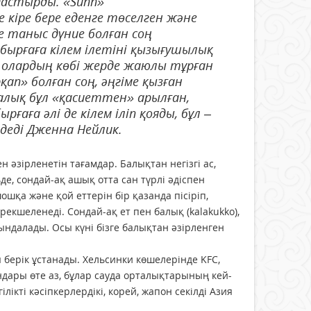
мдастырды. «Sunn»
 кіре бере еденге төселген және
ге таныс дүние болған соң
бырғаға кілем ілетіні қызығушылық
, олардың көбі жерде жаюлы тұрған
ап» болған соң, әңгіме қыз­ған
халық бұл «қасиеттен» арыл­ған,
рғаға әлі де кілем іліп қояды, бұл –
 деді Дженна Нейлик.
 әзір­ле­не­тін тағамдар. Балықтан негізгі ас,
е, сондай-ақ ашық отта сан түрлі әдіс­пен
ошқа және қой еттерін бір қазанда пісіріп,
рек­шеленеді. Сондай-ақ ет пен балық (kalakukko),
ындалады. Осы күні бізге балық­тан әзірленген
берік ұстанады. Хель­синки көшелерінде KFC,
ындары өте аз, бұлар сауда орталықтарының кей­
лікті кәсіпкер­лердікі, корей, жапон секілді Азия