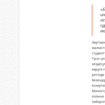
«Б
ин
пе
сұ
ма
Зертхан
жалғаст
студент
Түскі ү
кездесу
көруге 
ретінде
безенді
ескертк
Министр
холына 
лаборот