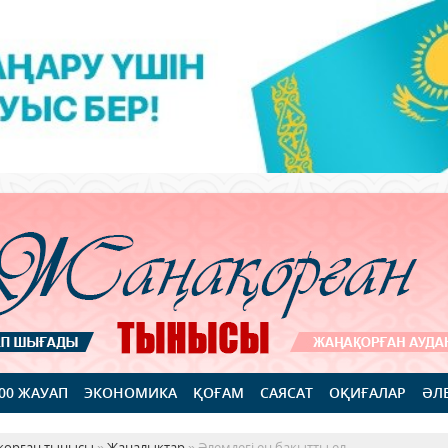
100 ЖАУАП
ЭКОНОМИКА
ҚОҒАМ
САЯСАТ
ОҚИҒАЛАР
ӘЛ
қорған тынысы
»
Жаңалықтар
» Әлемдегі ең бақытты ел