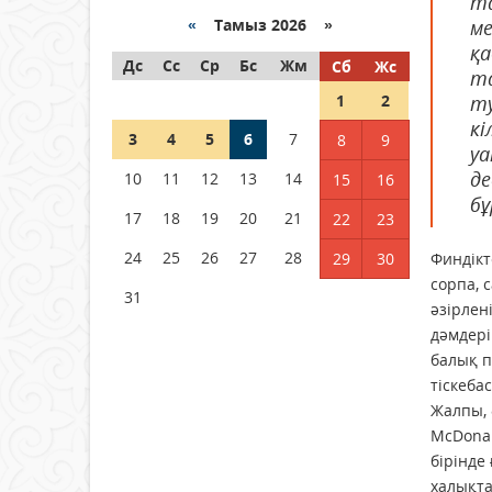
та
04 тамыз 2026 ж.
93
«
Тамыз 2026 »
ме
қа
Дс
РУСЛАН РҮСТЕМҰЛЫ ОБЛЫС
Сс
Ср
Бс
Жм
Сб
Жс
та
ӘКІМІНІҢ КЕҢЕСШІСІ БОЛЫП
1
2
ту
ТАҒАЙЫНДАЛДЫ
кі
3
04 тамыз 2026 ж.
4
5
6
96
7
8
9
уа
де
10
11
12
13
14
15
16
Қысқы демалыс 14 күн:
бұ
2026–2027 оқу жылына
17
18
19
20
21
22
23
арналған каникул кестесі
бекітілді
24
25
26
27
28
29
30
Финдікте
04 тамыз 2026 ж.
123
сорпа, 
31
әзірлен
дәмдері
балық п
тіске­б
Жалпы, 
McDonal
бірінде 
халық­т