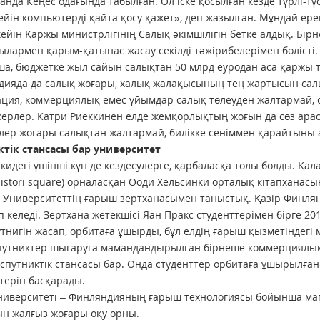
санда Кеңес одағында табылған. Ол іске қосылған кезде түрлі-т
ейін компьютерді қайта қосу қажет», деп жазылған. Мұндай ер
кейін Қаржы министр­лігі­нің Салық әкімшілігін бетке алдық. Бі
лармен қарым-қатынас жасау секілді тәжірибелерімен бөлісті.
а, бюджетке жыл сайын салықтан 50 млрд еуродан аса қаржы түс
ияда да салық жоғары, халық жалақысының тең жартысын салық
ция, коммерциялық емес ұйымдар салық төлеуден жалтармай, о
ерлер. Катри Риеккинен елде жемқорлықтың жоғын да сөз арас
лер жоғары салықтан жалтармай, билікке сеніммен қарайтыны 
ктік стансасы бар университет
кидегі үшінші күн де кездесулерге, қарбаласқа толы болды. Қ
aistori square) орналасқан Ооди Хельсинки орталық кітапханасын 
 Университеттің ғарыш зертханасымен таныстық. Қазір Финл
 келеді. Зертхана жетекшісі Яан Пракс студенттерімен бірге 
тнигін жасап, орбитаға ұшырды, бұл елдің ғарыш қыз­метіндегі
утниктер шығаруға маман­дан­дырылған бірнеше коммерциялық 
 спутниктік стансасы бар. Онда студенттер орбитаға ұшырылған 
терін басқарады.
ниверситеті – Финляндияның ғарыш технологиясы бойынша ма
н жалғыз жоғары оқу орны.