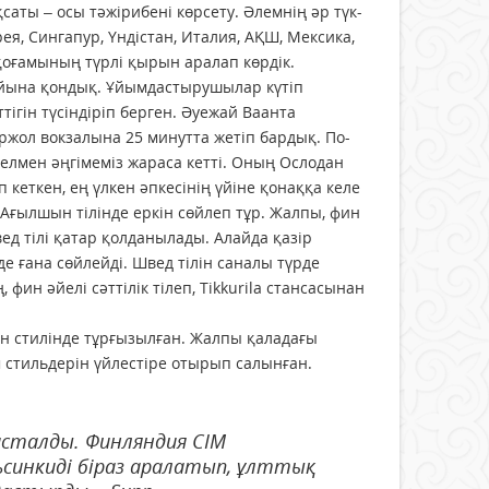
аты – осы тәжірибені көрсету. Әлемнің әр түк­
рея, Сингапур, Үндістан, Италия, АҚШ, Мексика,
қоғамының түрлі қырын аралап көрдік.
айына қондық. Ұйым­дасты­рушылар күтіп
ігін түсіндіріп берген. Әуежай Ваанта
жол вок­залына 25 минутта жетіп бардық. По­
елмен әңгі­ме­міз жараса кетті. Оның Ослодан
кеткен, ең үлкен әпке­сінің үйіне қонаққа келе
 Ағылшын тілінде еркін сөйлеп тұр. Жалпы, фин
д тілі қатар қолданылады. Алай­да қазір
де ғана сөйлейді. Швед тілін саналы түр­де
ин әйе­лі сәттілік тілеп, Tikkurila стансасынан
 стилінде тұрғызылған. Жалпы қаладағы
 стильдерін үйлестіре отырып салынған.
басталды. Финляндия СІМ
льсинкиді біраз аралатып, ұлттық