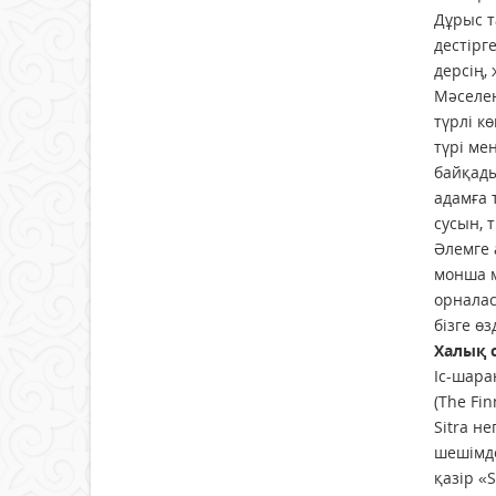
Дұрыс т
дес­тір
дерсің,
Мәселен
түрлі к
түрі ме
байқады
адамға 
сусын, 
Әлемге 
монша м
орналас
бізге ө
Халық 
Іс-шара
(The Fi
Sitra н
шешімде
қазір «