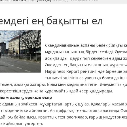
емдегі ең бақытты ел
Скандинавияның аспаны бөлек сияқты кө
мұндағы тыныштық бірден сезілді. Әуежай
асықпайды. Даурығып сөйлескен адам жо
Әлемдегі ең бақытты ел атанып жүрген 
Happiness Report рейтингінде бірнеше ж
тыныс-тіршілігін аз уақытқа болса да іш
 төмен, жалақы жоғары. Білім мен медицина тегін. Әлеуметтік қ
 көрсеткіштерден ғана құралмайтындай әсер қалдырады.
йым халық, ерекше өмір
е адамның жүйкесін жұқар­та­тын артық шу аз. Қалалары жасыл 
лік­ті мәдениетке айналған. Ал цифрлық тех­­нология саласында Ф
ай. 6G байланысы, кванттық технологиялар, ғарыш индустриясы
ске айналып үлгерген.