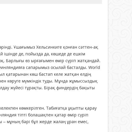
рінді. Ұшағымыз Хельсинкиге қонған сәттен-ақ
 ішінде де, пойызда да, көшеде де ешкім
қ. Барлығы өз ырғағымен өмір сүріп жатқандай.
Финляндияға сапарымыз осылай басталды. World
ыл қатарынан көш бастап келе жатқан елдің
інен көруге мүмкіндік туды. Мұнда жұмыссыздық
олдау жүйесі тұрақты. Бірақ финдердің бақыты
желекпен көмкерілген. Табиғатқа ұқыпты қарау
инляндия тіпті бола­шақпен қатар өмір сүріп
 – мұның бәрі бұл жерде жалаң ұран емес,