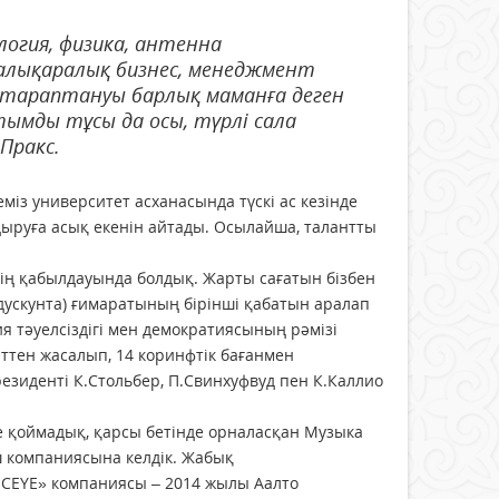
огия, физика, антенна
алық­аралық бизнес, менеджмент
ртарап­тануы барлық маманға деген
мды тұсы да осы, түрлі сала
Пракс.
з университет асханасында түскі ас кезінде
ыруға асық екенін айтады. Осылайша, талантты
нің қабыл­дауында болдық. Жарты сағатын бізбен
дускунта) ғимаратының бірінші қабатын аралап
я тәуелсіздігі мен демократиясының рәмізі
иттен жасалып, 14 коринфтік бағанмен
зиденті К.Стольбер, П.Свинхуфвуд пен К.Каллио
е қоймадық, қарсы бетінде орналасқан Музыка
ыш компаниясына келдік. Жабық
CEYE» компания­сы – 2014 жылы Аалто