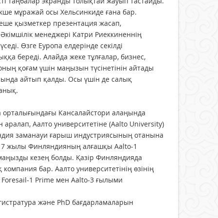
үсті таңбалар экранды толықтай ­жауып тастайды.
екше мұражай осы Хельсинкиде ғана бар.
р­неше қызметкер презентация жасап,
 Әкімшілік менеджері Катри Риеккиненнің
еді. Өзге Еуропа елдерінде секілді
қа береді. Алайда жеке тұлғалар, бизнес,
ның қоғам үшін маңызын түсінетінін айтады
ында айтып қалды. Осы үшін де салық
анық.
ала орталығындағы Кансалайстори алаңында
аралап, Аалто университетіне (Aalto University)
яндия заманауи ғарыш индустриясының отанына
2017 жылы Финляндияның алғашқы Aalto-1
 маңызды кезең болды. Қазір Фин­ляндияда
компания бар. Aaлто университетінің өзінің
Foresail-1 Prime мен Aalto-3 ғылыми
гистратура және PhD бағдарламаларын