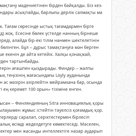
ақтану мә­дениетінен бірден байқалды. Біз кез­
ындары асықпайды, бар­лығы дерлік салмақты ма
тік. Тағам сөресінде ыстық тағамдармен бірге
уд) жоқ. Есесіне бөлек үстелде нанның бірнеше
еді, алайда бір-екі тілім нанмен шектелетінін
п бөлінген. Бұл – дұрыс тамақтануға мән берген
еше екенін де айта кетейік. Халқы қонақжай,
суден тартынбайды.
пештерін ағашпен қыздырады. Финдер – жалпы
 теңізінің жа­ға­сындағы Löyly ауданында
 ас мәзірін әзірлейтін мей­рам­­хана бар, осында
і ең керемет 100 орын» тізіміне енген.
 нысан – Финляндияның Sitra инновациялық қоры
ақылауымен жұмыс істейтін тәуелсіз қоғамдық қор.
ерлерді саралап, серіктестермен бірлесіп
алық өсімді жеделдетуге көмектеседі. Мәселен,
еректер мен жасанды интел­лектіге назар аударып