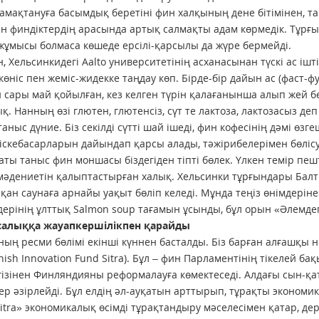
амақтануға басымдық беретіні фин халқының дене бітімінен, там
ген финдіктердің арасында артық салмақты адам көрмедік. Тұрғ
 жұмысы бол­маса көшеде ерсілі-қарсылы да жүре бермейді.
, Хельсинкидегі Aalto универ­си­тетінің асханасынан түскі ас іш
өкөніс пен жеміс-жидекке таңдау көп. Бірде-бір дайын ас (фаст-ф
н сары май қойылған, кез келген түрін қалағанынша алып жей бер
қ. Нанның өзі глютен, глютенсіз, сүт те лактоза, лактозасыз де
таныс дүние. Біз секілді сүтті шай ішеді, фин кофесінің дәмі өзг
тіскебасарларын дайындап қарсы алады, тәжірибелерімен бөлі
аты таныс фин моншасы бізде­гі­ден тіпті бөлек. Үлкен темір 
әдениетін қалыптастырған халық. Хель­синки тұрғындары Балтық
қан сау­наға арнайы уақыт бөліп келеді. Мұнда теңіз өнімдерінен
здерінің ұлт­тық Salmon soup тағамын ұсынды, бұл орын «Әлемдег
салыққа жауапкершілікпен қарайды
ның ресми бөлімі екінші күннен басталды. Біз барған алғашқы
nnish Innovation Fund Sitra). Бұл – фин Парламентінің тікелей б
егізінен Финляндияны реформалауға көмектеседі. Алдағы сын-қат
р әзірлейді. Бұл елдің әл-ауқатын арттырып, тұрақты экономик
Sitra» эко­номикалық өсімді тұрақтандыру мәсе­ле­сімен қатар, д