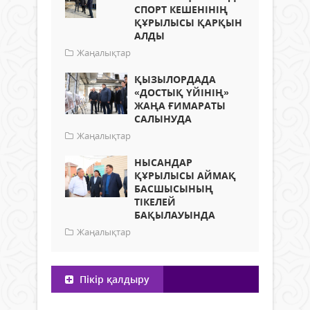
СПОРТ КЕШЕНІНІҢ
ҚҰРЫЛЫСЫ ҚАРҚЫН
АЛДЫ
Жаңалықтар
ҚЫЗЫЛОРДАДА
«ДОСТЫҚ ҮЙІНІҢ»
ЖАҢА ҒИМАРАТЫ
САЛЫНУДА
Жаңалықтар
НЫСАНДАР
ҚҰРЫЛЫСЫ АЙМАҚ
БАСШЫСЫНЫҢ
ТІКЕЛЕЙ
БАҚЫЛАУЫНДА
Жаңалықтар
Пікір қалдыру