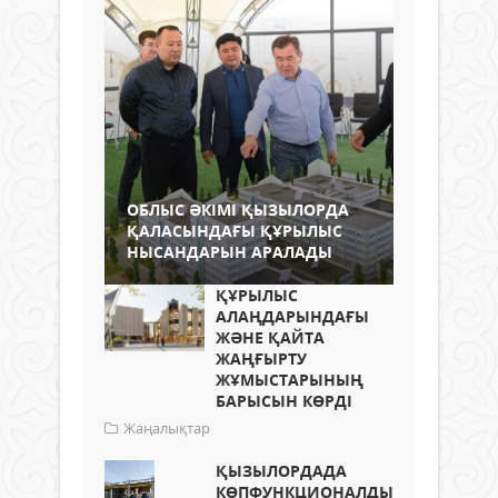
ОБЛЫС ӘКІМІ ҚЫЗЫЛОРДА
ҚАЛАСЫНДАҒЫ ҚҰРЫЛЫС
НЫСАНДАРЫН АРАЛАДЫ
ҚҰРЫЛЫС
АЛАҢДАРЫНДАҒЫ
ЖӘНЕ ҚАЙТА
ЖАҢҒЫРТУ
ЖҰМЫСТАРЫНЫҢ
БАРЫСЫН КӨРДІ
Жаңалықтар
ҚЫЗЫЛОРДАДА
КӨПФУНКЦИОНАЛДЫ