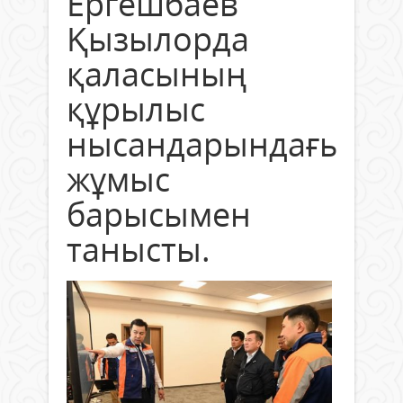
Ергешбаев
Қызылорда
қаласының
құрылыс
нысандарындағы
жұмыс
барысымен
танысты.