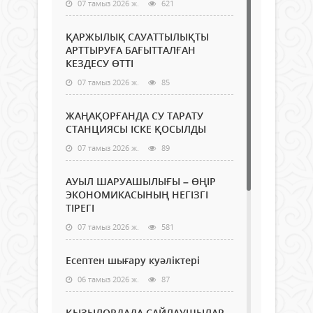
07 тамыз 2026 ж.
621
ҚАРЖЫЛЫҚ САУАТТЫЛЫҚТЫ
АРТТЫРУҒА БАҒЫТТАЛҒАН
КЕЗДЕСУ ӨТТІ
07 тамыз 2026 ж.
85
ЖАҢАҚОРҒАНДА СУ ТАРАТУ
СТАНЦИЯСЫ ІСКЕ ҚОСЫЛДЫ
07 тамыз 2026 ж.
89
АУЫЛ ШАРУАШЫЛЫҒЫ – ӨҢІР
ЭКОНОМИКАСЫНЫҢ НЕГІЗГІ
ТІРЕГІ
07 тамыз 2026 ж.
581
Есептен шығару куәліктері
06 тамыз 2026 ж.
87
ҚЫЗЫЛОРДАДА САЙЛАУШЫЛАР