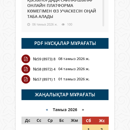
ОНЛАЙН ПЛАТФОРМА
КӨМЕГІМЕН ӨЗ УЧАСКЕСІН ОҢАЙ
ТАБА АЛАДЫ
06 тамыз 2026 ж.
100
Open Air: Қызылорда облысы
PDF НҰСҚАЛАР МҰРАҒАТЫ
полиция департаменті 20
мыңнан астам көрерменнің
қауіпсіздігін қамтамасыз етті
08 тамыз 2026 ж.
№59 (8973) 8
06 тамыз 2026 ж.
120
04 тамыз 2026 ж.
№58 (8972) 4
Wi-Fi ҚАБЫРҒА АРҚЫЛЫ ҚАЛАЙ
01 тамыз 2026 ж.
№57 (8971) 1
ӨТЕДІ?
06 тамыз 2026 ж.
277
ЖАҢАЛЫҚТАР МҰРАҒАТЫ
Как могут проголосовать
граждане Казахстана,
«
Тамыз 2026 »
находящиеся за рубежом?
Дс
Сс
Ср
Бс
Жм
Сб
Жс
05 тамыз 2026 ж.
159
1
2