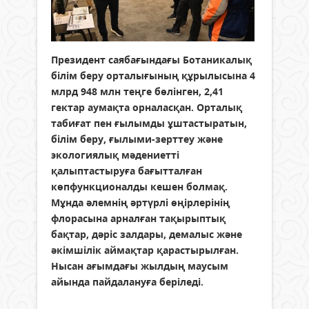
Президент саябағындағы Ботаникалық
білім беру орталығының құрылысына 4
млрд 948 млн теңге бөлінген, 2,41
гектар аумақта орналасқан. Орталық
табиғат пен ғылымды ұштастыратын,
білім беру, ғылыми-зерттеу және
экологиялық мәдениетті
қалыптастыруға бағытталған
көпфункционалды кешен болмақ.
Мұнда әлемнің әртүрлі өңірлерінің
флорасына арналған тақырыптық
бақтар, дәріс залдары, демалыс және
әкімшілік аймақтар қарастырылған.
Нысан ағымдағы жылдың маусым
айында пайдалануға беріледі.