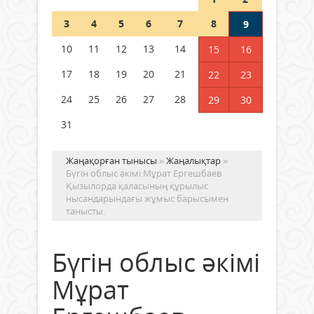
Шетелде жүрген Қазақстан
3
4
5
6
7
8
9
азаматтары қалай дауыс бере
алады?
10
11
12
13
14
15
16
05 тамыз 2026 ж.
170
17
18
19
20
21
22
23
24
25
26
27
28
29
30
31
Жаңақорған тынысы
»
Жаңалықтар
»
Бүгін облыс әкімі Мұрат Ергешбаев
Қызылорда қаласының құрылыс
нысандарындағы жұмыс барысымен
танысты.
Бүгін облыс әкімі
Мұрат