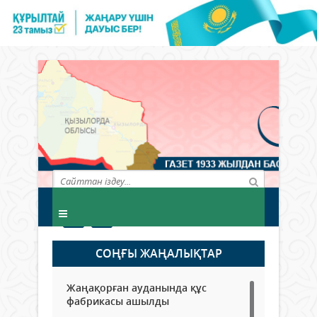
СОҢҒЫ ЖАҢАЛЫҚТАР
Жаңақорған ауданында құс
фабрикасы ашылды