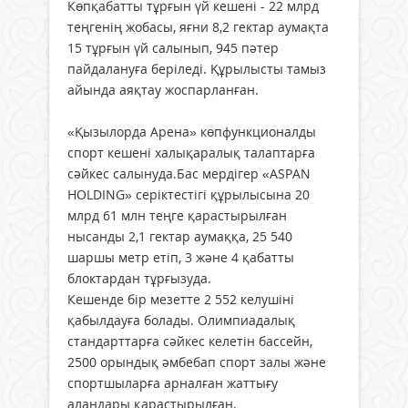
Көпқабатты тұрғын үй кешені - 22 млрд
теңгенің жобасы, яғни 8,2 гектар аумақта
15 тұрғын үй салынып, 945 пәтер
пайдалануға беріледі. Құрылысты тамыз
айында аяқтау жоспарланған.
«Қызылорда Арена» көпфункционалды
спорт кешені халықаралық талаптарға
сәйкес салынуда.Бас мердігер «ASPAN
HOLDING» серіктестігі құрылысына 20
млрд 61 млн теңге қарастырылған
нысанды 2,1 гектар аумаққа, 25 540
шаршы метр етіп, 3 және 4 қабатты
блоктардан тұрғызуда.
Кешенде бір мезетте 2 552 келушіні
қабылдауға болады. Олимпиадалық
стандарттарға сәйкес келетін бассейн,
2500 орындық әмбебап спорт залы және
спортшыларға арналған жаттығу
алаңдары қарастырылған.