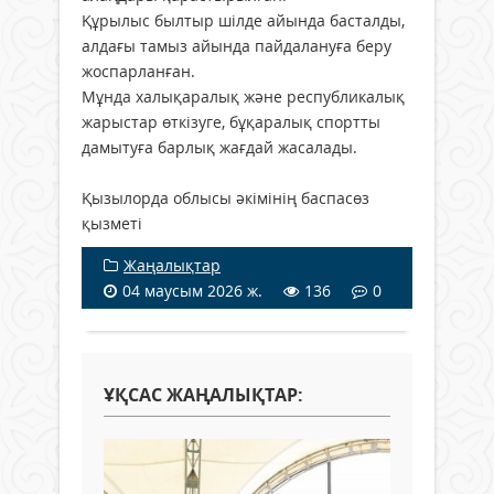
Құрылыс былтыр шілде айында басталды,
алдағы тамыз айында пайдалануға беру
жоспарланған.
Мұнда халықаралық және республикалық
жарыстар өткізуге, бұқаралық спортты
дамытуға барлық жағдай жасалады.
Қызылорда облысы әкімінің баспасөз
қызметі
Жаңалықтар
04 маусым 2026 ж.
136
0
ҰҚСАС ЖАҢАЛЫҚТАР: