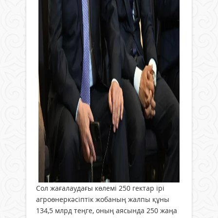
Сол жағалаудағы көлемі 250 гектар ірі
агроөнеркәсіптік жобаның жалпы құны
134,5 млрд теңге, оның аясында 250 жаңа