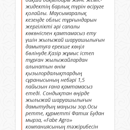
жидектің барлық түрін өсіруге
қолайлы. Маусымаралық
кезеңде облыс тұрғындарын
жергілікті әрі сапалы
көкөніспен қамтамасыз ету
үшін жылыжай шаруашылығын
дамытуға ерекше көңіл
бөлінуде.Қазір жұмыс істеп
тұрған жылыжайлардан
алынатын өнім
қызылордалықтардың
сұранысының небәрі 1,5
пайызын ғана қамтамасыз
етеді. Сондықтан өңірде
жылыжай шаруашылығын
дамытудың маңызы зор.Осы
ретте, құрметті Фатих Будан
мырза, «Fabe Agro»
компаниясының тәжірибесін