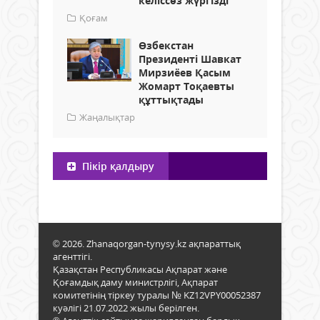
келіссөз жүргізді
Қоғам
Өзбекстан
Президенті Шавкат
Мирзиёев Қасым
Жомарт Тоқаевты
құттықтады
Жаңалықтар
Пікір қалдыру
© 2026. Zhanaqorgan-tynysy.kz ақпараттық
агенттігі.
Қазақстан Республикасы Ақпарат және
Қоғамдық даму министрлігі, Ақпарат
комитетінің тіркеу туралы № KZ12VPY00052387
куәлігі 21.07.2022 жылы берілген.