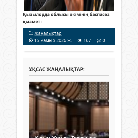
Қызылорда облысы әкімінің баспасөз
қызметі
Жаңалықтар
15 мамыр 2026 ж.
167
0
ҰҚСАС ЖАҢАЛЫҚТАР:
Қасым-Жомарт Тоқаев пен