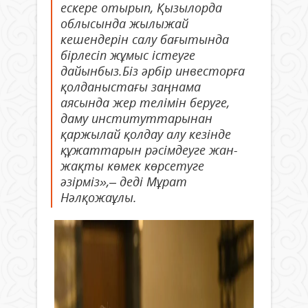
ескере отырып, Қызылорда
облысында жылыжай
кешендерін салу бағытында
бірлесіп жұмыс істеуге
дайынбыз.Біз әрбір инвесторға
қолданыстағы заңнама
аясында жер телімін беруге,
даму институттарынан
қаржылай қолдау алу кезінде
құжаттарын рәсімдеуге жан-
жақты көмек көрсетуге
әзірміз»,– деді Мұрат
Нәлқожаұлы.