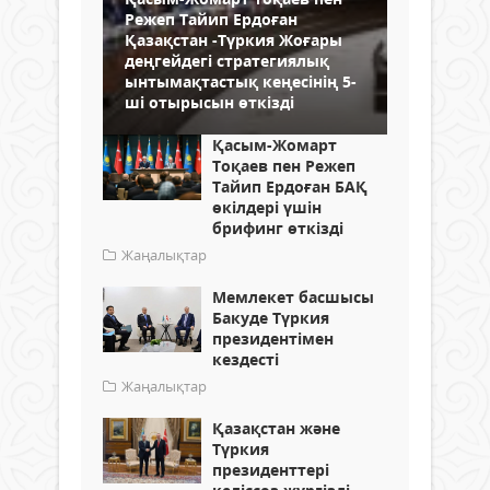
Режеп Тайип Ердоған
Қазақстан -Түркия Жоғары
деңгейдегі стратегиялық
ынтымақтастық кеңесінің 5-
ші отырысын өткізді
Қасым-Жомарт
Тоқаев пен Режеп
Тайип Ердоған БАҚ
өкілдері үшін
брифинг өткізді
Жаңалықтар
Мемлекет басшысы
Бакуде Түркия
президентімен
кездесті
Жаңалықтар
Қазақстан және
Түркия
президенттері