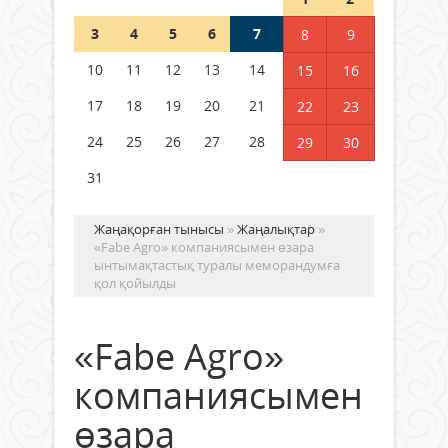
3
4
5
6
7
8
9
Германия аптап ыстыққа
байланысты суды үнемдей
10
11
12
13
14
15
16
бастады
17
18
19
20
21
22
23
04 тамыз 2026 ж.
96
24
25
26
27
28
29
30
31
Жаңақорған тынысы
»
Жаңалықтар
»
«Fabe Agro» компаниясымен өзара
ынтымақтастық туралы меморандумға
қол қойылды
«Fabe Agro»
компаниясымен
өзара