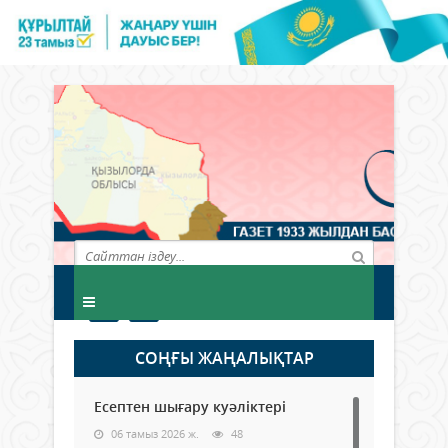
СОҢҒЫ ЖАҢАЛЫҚТАР
Есептен шығару куәліктері
06 тамыз 2026 ж.
48