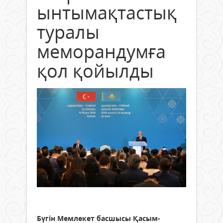
ынтымақтастық
туралы
меморандумға
қол қойылды
Бүгін Мемлекет басшысы Қасым-