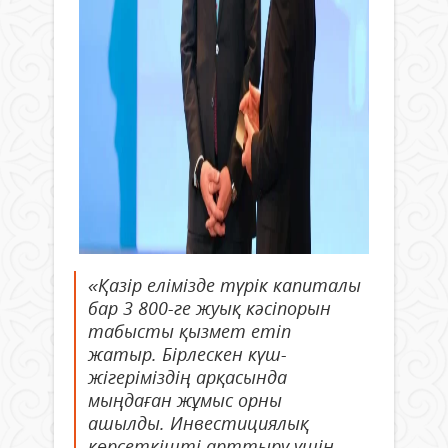
«Қазір елімізде түрік капиталы
бар 3 800-ге жуық кәсіпорын
табысты қызмет етіп
жатыр. Бірлескен күш-
жігеріміздің арқасында
мыңдаған жұмыс орны
ашылды. Инвестициялық
көрсеткішті арттыру үшін