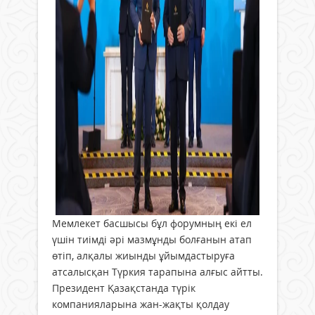
Мемлекет басшысы бұл форумның екі ел
үшін тиімді әрі мазмұнды болғанын атап
өтіп, алқалы жиынды ұйымдастыруға
атсалысқан Түркия тарапына алғыс айтты.
Президент Қазақстанда түрік
компанияларына жан-жақты қолдау