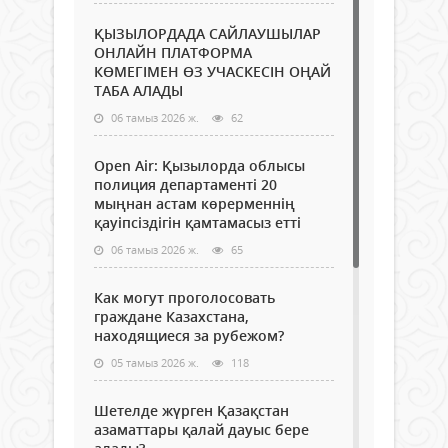
ҚЫЗЫЛОРДАДА САЙЛАУШЫЛАР
ОНЛАЙН ПЛАТФОРМА
КӨМЕГІМЕН ӨЗ УЧАСКЕСІН ОҢАЙ
ТАБА АЛАДЫ
06 тамыз 2026 ж.
62
Open Air: Қызылорда облысы
полиция департаменті 20
мыңнан астам көрерменнің
қауіпсіздігін қамтамасыз етті
06 тамыз 2026 ж.
65
Как могут проголосовать
граждане Казахстана,
находящиеся за рубежом?
05 тамыз 2026 ж.
118
Шетелде жүрген Қазақстан
азаматтары қалай дауыс бере