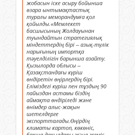
жобасын іске асыру бойынша
өзара ынтымақтастық
туралы меморандумға қол
қойылды.«Мемлекет
басшысының Жолдауынан
туындайтын стратегиялық
міндеттердің бірі – азық-түлік
нарығының импортқа
тәуелділігін барынша азайту.
Қызылорда облысы –
Қазақстандағы күріш
өндіретін өңірлердің бірі.
Еліміздегі күріш пен тұздың 90
пайыздан астамы біздің
аймақта өндіріледі және
өнімдер алыс-жақын
шетелдерге
экспортталады.Өңірдің
климаты картоп, көкөніс,
бақша дақылдары және жеміс-