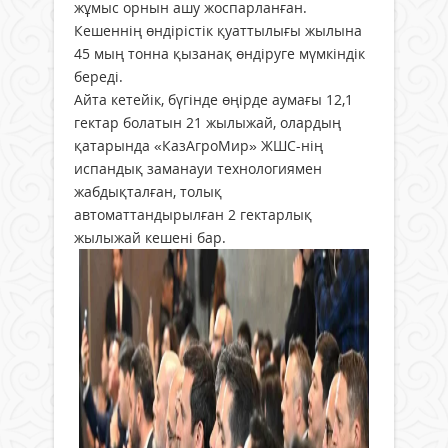
жұмыс орнын ашу жоспарланған.
Кешеннің өндірістік қуаттылығы жылына
45 мың тонна қызанақ өндіруге мүмкіндік
береді.
Айта кетейік, бүгінде өңірде аумағы 12,1
гектар болатын 21 жылыжай, олардың
қатарында «КазАгроМир» ЖШС-нің
испандық заманауи технологиямен
жабдықталған, толық
автоматтандырылған 2 гектарлық
жылыжай кешені бар.