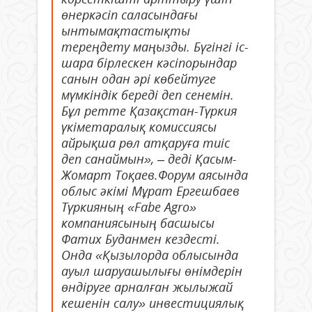
өнеркәсіп саласындағы
ынтымақтастықты
тереңдету маңызды. Бүгінгі іс-
шара бірлескен кәсіпорындар
санын одан әрі көбейтуге
мүмкіндік береді деп сенемін.
Бұл ретте Қазақстан-Түркия
үкіметаралық комиссиясы
айрықша рөл атқаруға тиіс
деп санаймын», – деді Қасым-
Жомарт Тоқаев.Форум аясында
облыс әкімі Мұрат Ергешбаев
Түркияның «Fabe Agro»
компаниясының басшысы
Фатих Буданмен кездесті.
Онда «Қызылорда облысында
ауыл шаруашылығы өнімдерін
өндіруге арналған жылыжай
кешенін салу» инвестициялық