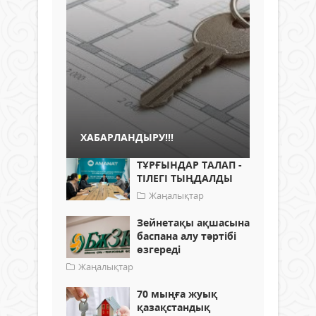
ХАБАРЛАНДЫРУ!!!
ТҰРҒЫНДАР ТАЛАП -
ТІЛЕГІ ТЫҢДАЛДЫ
Жаңалықтар
Зейнетақы ақшасына
баспана алу тәртібі
өзгереді
Жаңалықтар
70 мыңға жуық
қазақстандық