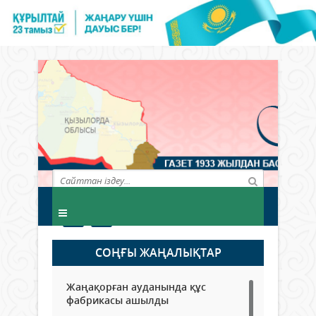
СОҢҒЫ ЖАҢАЛЫҚТАР
Жаңақорған ауданында құс
фабрикасы ашылды