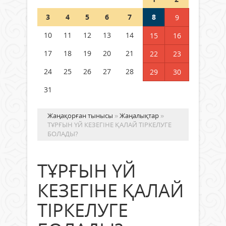
Шетелде жүрген Қазақстан
3
4
5
6
7
8
9
азаматтары қалай дауыс бере
алады?
10
11
12
13
14
15
16
05 тамыз 2026 ж.
160
17
18
19
20
21
22
23
24
25
26
27
28
29
30
31
Жаңақорған тынысы
»
Жаңалықтар
»
ТҰРҒЫН ҮЙ КЕЗЕГІНЕ ҚАЛАЙ ТІРКЕЛУГЕ
БОЛАДЫ?
ТҰРҒЫН ҮЙ
КЕЗЕГІНЕ ҚАЛАЙ
ТІРКЕЛУГЕ