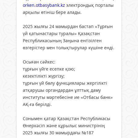
orken.otbasybank.kz
электрондық порталы
арқылы өтініш бере алады.
2025 жылғы 24 мамырдан бастап «Тұрғын
үй қатынастары туралы» Қазақстан
Республикасының Заңына енгізілген
өзгерістер мен толықтырулар күшіне енді.
Осыған сәйкес:
тұрғын үйге есепке қою;
кезектілікті жүргізу;
тұрғын үй бөлу функциялары жергілікті
атқарушы органдардан ұлттық даму
институты мәртебесіне ие «Отбасы банк»
АҚ-ға берілді.
Сонымен қатар Қазақстан Республикасы
Өнеркәсіп және құрылыс министрінің
2025 жылғы 30 мамырдағы №187