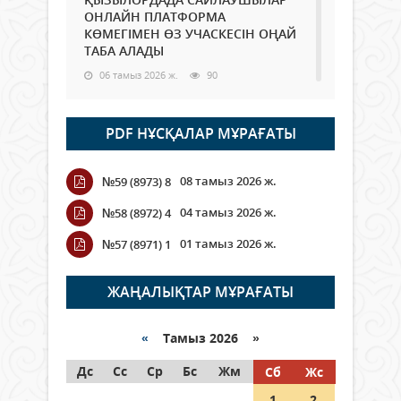
ОНЛАЙН ПЛАТФОРМА
КӨМЕГІМЕН ӨЗ УЧАСКЕСІН ОҢАЙ
ТАБА АЛАДЫ
06 тамыз 2026 ж.
90
Open Air: Қызылорда облысы
PDF НҰСҚАЛАР МҰРАҒАТЫ
полиция департаменті 20
мыңнан астам көрерменнің
қауіпсіздігін қамтамасыз етті
08 тамыз 2026 ж.
№59 (8973) 8
06 тамыз 2026 ж.
104
04 тамыз 2026 ж.
№58 (8972) 4
Wi-Fi ҚАБЫРҒА АРҚЫЛЫ ҚАЛАЙ
01 тамыз 2026 ж.
№57 (8971) 1
ӨТЕДІ?
06 тамыз 2026 ж.
267
ЖАҢАЛЫҚТАР МҰРАҒАТЫ
Как могут проголосовать
граждане Казахстана,
«
Тамыз 2026 »
находящиеся за рубежом?
Дс
Сс
Ср
Бс
Жм
Сб
Жс
05 тамыз 2026 ж.
149
1
2