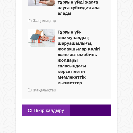
тұрғын үйді жалға
алуға субсидия ала
алады
Жаңалықтар
Тұрғын үй-
коммуналдық
шаруашылығы,
жолаушылар көлігі
және автомобиль
жолдары
саласындағы
көрсетілетін
мемлекеттік
қызметтер
Жаңалықтар
Пікір қалдыру