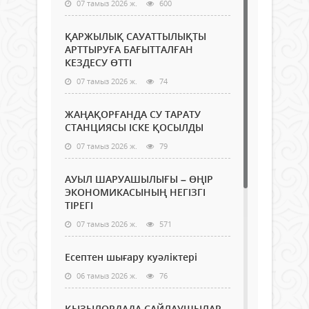
07 тамыз 2026 ж.
600
ҚАРЖЫЛЫҚ САУАТТЫЛЫҚТЫ
АРТТЫРУҒА БАҒЫТТАЛҒАН
КЕЗДЕСУ ӨТТІ
07 тамыз 2026 ж.
74
ЖАҢАҚОРҒАНДА СУ ТАРАТУ
СТАНЦИЯСЫ ІСКЕ ҚОСЫЛДЫ
07 тамыз 2026 ж.
79
АУЫЛ ШАРУАШЫЛЫҒЫ – ӨҢІР
ЭКОНОМИКАСЫНЫҢ НЕГІЗГІ
ТІРЕГІ
07 тамыз 2026 ж.
571
Есептен шығару куәліктері
06 тамыз 2026 ж.
76
ҚЫЗЫЛОРДАДА САЙЛАУШЫЛАР