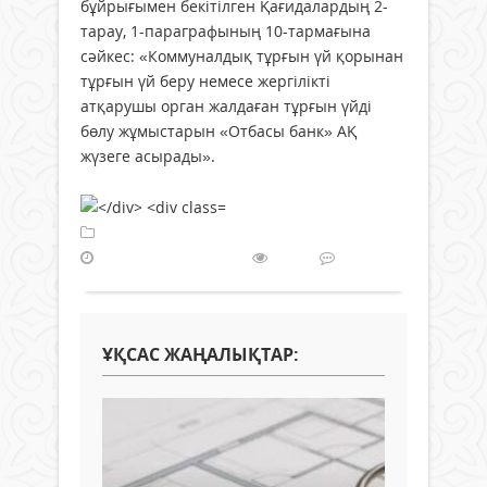
бұйрығымен бекітілген Қағидалардың 2-
тарау, 1-параграфының 10-тармағына
сәйкес: «Коммуналдық тұрғын үй қорынан
тұрғын үй беру немесе жергілікті
атқарушы орган жалдаған тұрғын үйді
бөлу жұмыстарын «Отбасы банк» АҚ
жүзеге асырады».
Жаңалықтар
13 мамыр 2026 ж.
162
0
ҰҚСАС ЖАҢАЛЫҚТАР: