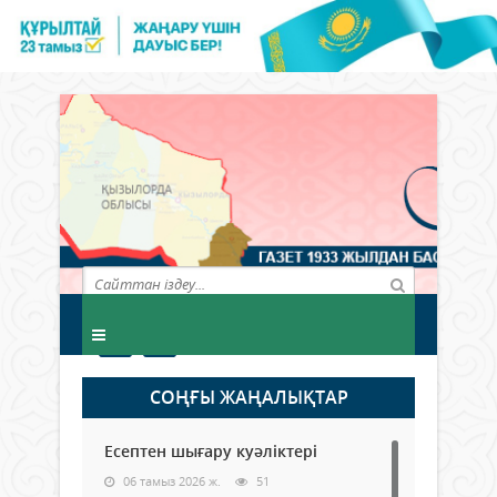
СОҢҒЫ ЖАҢАЛЫҚТАР
Есептен шығару куәліктері
06 тамыз 2026 ж.
51