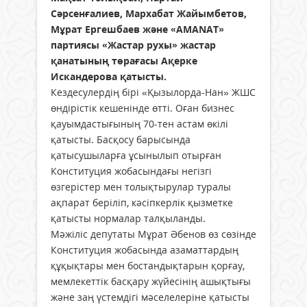
Сәрсенғалиев, Мархабат Жайымбетов,
Мұрат Ергешбаев және «AMANAT»
партиясы «Жастар рухы» жастар
қанатының төрағасы Ақерке
Искандерова қатысты.
Кездесулердің бірі «Қызылорда-Нан» ЖШС
өндірістік кешенінде өтті. Оған бизнес
қауымдастығының 70-тен астам өкілі
қатысты. Басқосу барысында
қатысушыларға ұсынылып отырған
Конституция жобасындағы негізгі
өзгерістер мен толықтырулар туралы
ақпарат беріліп, кәсіпкерлік қызметке
қатысты нормалар талқыланды.
Мәжіліс депутаты Мұрат Әбенов өз сөзінде
Конституция жобасында азаматтардың
құқықтары мен бостандықтарын қорғау,
мемлекеттік басқару жүйесінің ашықтығы
және заң үстемдігі мәселелеріне қатысты