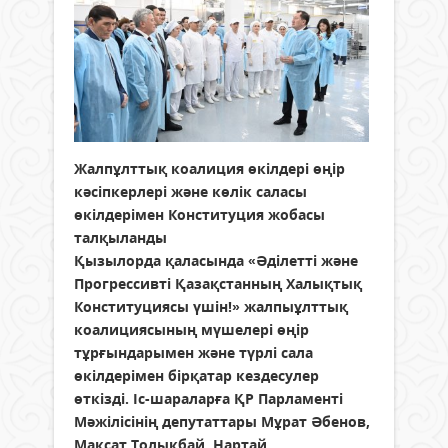
Жалпұлттық коалиция өкілдері өңір
кәсіпкерлері және көлік саласы
өкілдерімен Конституция жобасы
талқыланды
Қызылорда қаласында «Әділетті және
Прогрессивті Қазақстанның Халықтық
Конституциясы үшін!» жалпыұлттық
коалициясының мүшелері өңір
тұрғындарымен және түрлі сала
өкілдерімен бірқатар кездесулер
өткізді. Іс-шараларға ҚР Парламенті
Мәжілісінің депутаттары Мұрат Әбенов,
Мақсат Толықбай, Нартай