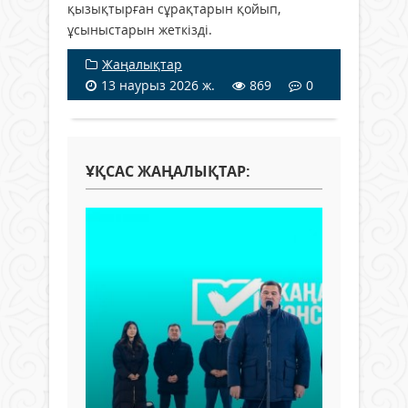
қызықтырған сұрақтарын қойып,
ұсыныстарын жеткізді.
Жаңалықтар
13 наурыз 2026 ж.
869
0
ҰҚСАС ЖАҢАЛЫҚТАР: