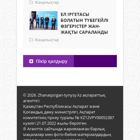
Жаңалықтар
ЕЛ ІРГЕТАСЫ
БОЛАТЫН ТҮБЕГЕЙЛІ
ӨЗГЕРІСТЕР ЖАН-
ЖАҚТЫ САРАЛАНДЫ
Жаңалықтар
Пікір қалдыру
© 2026. Zhanaqorgan-tynysy.kz ақпараттық
агенттігі.
Қазақстан Республикасы Ақпарат және
Қоғамдық даму министрлігі, Ақпарат
комитетінің тіркеу туралы № KZ12VPY00052387
куәлігі 21.07.2022 жылы берілген.
® Агенттік сайтында жарияланған барлық
мақалалар мен фото-бейне материалдардың