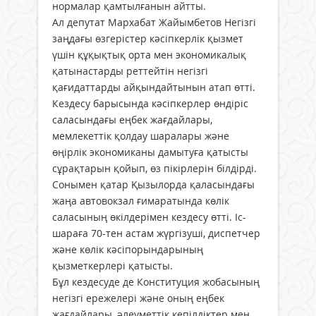
нормалар қамтылғанын айтты.
Ал депутат Мархабат Жайымбетов Негізгі
заңдағы өзгерістер кәсіпкерлік қызмет
үшін құқықтық орта мен экономикалық
қатынастарды реттейтін негізгі
қағидаттарды айқындайтынын атап өтті.
Кездесу барысында кәсіпкерлер өндіріс
саласындағы еңбек жағдайлары,
мемлекеттік қолдау шаралары және
өңірлік экономиканы дамытуға қатысты
сұрақтарын қойып, өз пікірлерін білдірді.
Сонымен қатар Қызылорда қаласындағы
жаңа автовокзал ғимаратында көлік
саласының өкілдерімен кездесу өтті. Іс-
шараға 70-тен астам жүргізуші, диспетчер
және көлік кәсіпорындарының
қызметкерлері қатысты.
Бұл кездесуде де Конституция жобасының
негізгі ережелері және оның еңбек
жағдайлары, әлеуметтік кепілдіктер мен