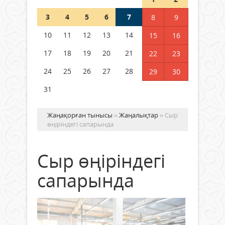
3
4
5
6
7
8
9
Германия аптап ыстыққа
байланысты суды үнемдей
10
11
12
13
14
15
16
бастады
17
18
19
20
21
22
23
04 тамыз 2026 ж.
100
24
25
26
27
28
29
30
31
Жаңақорған тынысы
»
Жаңалықтар
» Сыр
өңіріндегі сапарында
Сыр өңіріндегі
сапарында