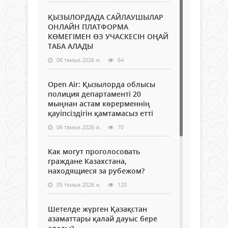
ҚЫЗЫЛОРДАДА САЙЛАУШЫЛАР
ОНЛАЙН ПЛАТФОРМА
КӨМЕГІМЕН ӨЗ УЧАСКЕСІН ОҢАЙ
ТАБА АЛАДЫ
06 тамыз 2026 ж.
64
Open Air: Қызылорда облысы
полиция департаменті 20
мыңнан астам көрерменнің
қауіпсіздігін қамтамасыз етті
06 тамыз 2026 ж.
70
Как могут проголосовать
граждане Казахстана,
находящиеся за рубежом?
05 тамыз 2026 ж.
120
Шетелде жүрген Қазақстан
азаматтары қалай дауыс бере