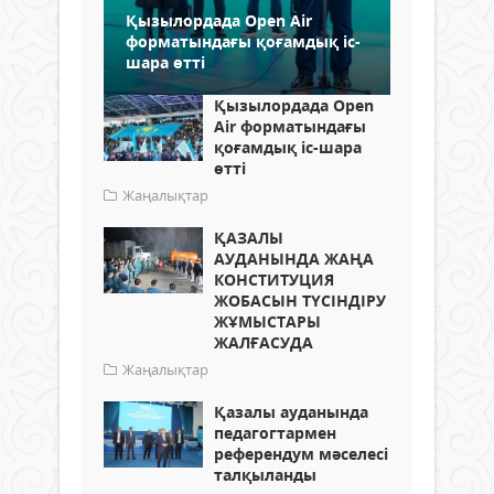
Қызылордада Open Air
форматындағы қоғамдық іс-
шара өтті
Қызылордада Open
Air форматындағы
қоғамдық іс-шара
өтті
Жаңалықтар
ҚАЗАЛЫ
АУДАНЫНДА ЖАҢА
КОНСТИТУЦИЯ
ЖОБАСЫН ТҮСІНДІРУ
ЖҰМЫСТАРЫ
ЖАЛҒАСУДА
Жаңалықтар
Қазалы ауданында
педагогтармен
референдум мәселесі
талқыланды