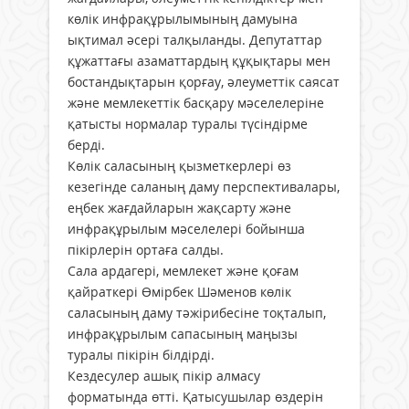
көлік инфрақұрылымының дамуына
ықтимал әсері талқыланды. Депутаттар
құжаттағы азаматтардың құқықтары мен
бостандықтарын қорғау, әлеуметтік саясат
және мемлекеттік басқару мәселелеріне
қатысты нормалар туралы түсіндірме
берді.
Көлік саласының қызметкерлері өз
кезегінде саланың даму перспективалары,
еңбек жағдайларын жақсарту және
инфрақұрылым мәселелері бойынша
пікірлерін ортаға салды.
Сала ардагері, мемлекет және қоғам
қайраткері Өмірбек Шәменов көлік
саласының даму тәжірибесіне тоқталып,
инфрақұрылым сапасының маңызы
туралы пікірін білдірді.
Кездесулер ашық пікір алмасу
форматында өтті. Қатысушылар өздерін