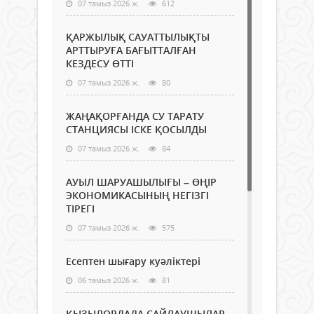
07 тамыз 2026 ж.
612
ҚАРЖЫЛЫҚ САУАТТЫЛЫҚТЫ
АРТТЫРУҒА БАҒЫТТАЛҒАН
КЕЗДЕСУ ӨТТІ
07 тамыз 2026 ж.
80
ЖАҢАҚОРҒАНДА СУ ТАРАТУ
СТАНЦИЯСЫ ІСКЕ ҚОСЫЛДЫ
07 тамыз 2026 ж.
84
АУЫЛ ШАРУАШЫЛЫҒЫ – ӨҢІР
ЭКОНОМИКАСЫНЫҢ НЕГІЗГІ
ТІРЕГІ
07 тамыз 2026 ж.
575
Есептен шығару куәліктері
06 тамыз 2026 ж.
81
ҚЫЗЫЛОРДАДА САЙЛАУШЫЛАР