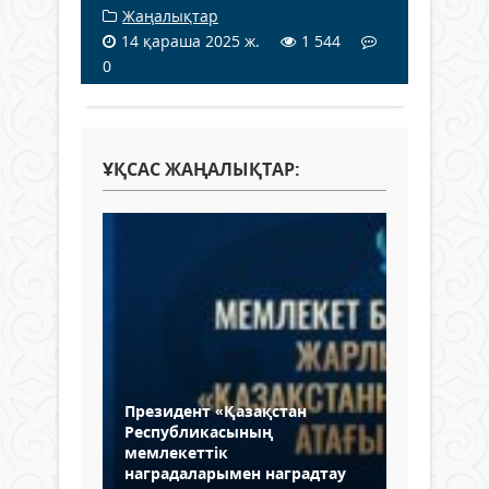
Жаңалықтар
14 қараша 2025 ж.
1 544
0
ҰҚСАС ЖАҢАЛЫҚТАР:
Президент «Қазақстан
Республикасының
мемлекеттік
наградаларымен наградтау