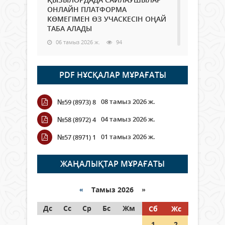
ОНЛАЙН ПЛАТФОРМА
КӨМЕГІМЕН ӨЗ УЧАСКЕСІН ОҢАЙ
ТАБА АЛАДЫ
06 тамыз 2026 ж.
94
Open Air: Қызылорда облысы
PDF НҰСҚАЛАР МҰРАҒАТЫ
полиция департаменті 20
мыңнан астам көрерменнің
қауіпсіздігін қамтамасыз етті
08 тамыз 2026 ж.
№59 (8973) 8
06 тамыз 2026 ж.
111
04 тамыз 2026 ж.
№58 (8972) 4
Wi-Fi ҚАБЫРҒА АРҚЫЛЫ ҚАЛАЙ
01 тамыз 2026 ж.
№57 (8971) 1
ӨТЕДІ?
06 тамыз 2026 ж.
271
ЖАҢАЛЫҚТАР МҰРАҒАТЫ
Как могут проголосовать
граждане Казахстана,
«
Тамыз 2026 »
находящиеся за рубежом?
Дс
Сс
Ср
Бс
Жм
Сб
Жс
05 тамыз 2026 ж.
153
1
2