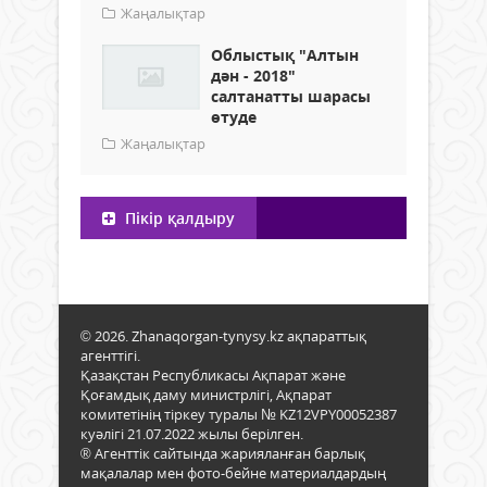
Жаңалықтар
Облыстық "Алтын
дән - 2018"
салтанатты шарасы
өтуде
Жаңалықтар
Пікір қалдыру
© 2026. Zhanaqorgan-tynysy.kz ақпараттық
агенттігі.
Қазақстан Республикасы Ақпарат және
Қоғамдық даму министрлігі, Ақпарат
комитетінің тіркеу туралы № KZ12VPY00052387
куәлігі 21.07.2022 жылы берілген.
® Агенттік сайтында жарияланған барлық
мақалалар мен фото-бейне материалдардың