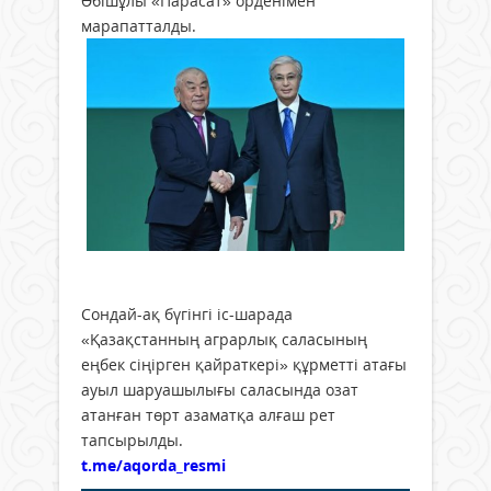
Әбішұлы «Парасат» орденімен
марапатталды.
Сондай-ақ бүгінгі іс-шарада
«Қазақстанның аграрлық саласының
еңбек сіңірген қайраткері» құрметті атағы
ауыл шаруашылығы саласында озат
атанған төрт азаматқа алғаш рет
тапсырылды.
t.me/aqorda_resmi