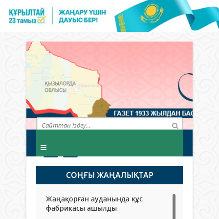
СОҢҒЫ ЖАҢАЛЫҚТАР
Жаңақорған ауданында құс
фабрикасы ашылды