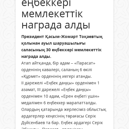
еңбеккері
мемлекеттік
награда алды
Президент Қасым-Жомарт Тоқаевтың
қолынан ауыл шаруашылығы
саласының 30 еңбеккері мемлекеттік
награда алды.
Атап айтқанда, бір адам – «Парасат»
орденінің кавалері, саланың 6 өкілі
«Құрмет» орденінің иегері атанды.
II дәрежелі «Еңбек даңқы» орденімен 1
азамат, III дәрежелі «Еңбек даңқы»
орденімен 10 адам, «Ерен еңбегі үшін»
медалімен 6 еңбеккер марапатталды.
Олардың қатарында жерлесіміз облыстық
ардагерлер кеңесінің төрағасы Серік
Дүйсенбаев та бар. Еңбек ардагері Серік