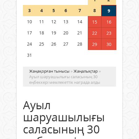
Шетелде жүрген Қазақстан
3
4
5
6
7
8
9
азаматтары қалай дауыс бере
алады?
10
11
12
13
14
15
16
05 тамыз 2026 ж.
163
17
18
19
20
21
22
23
24
25
26
27
28
29
30
31
Жаңақорған тынысы
»
Жаңалықтар
»
Ауыл шаруашылығы саласының 30
еңбеккері мемлекеттік награда алды
Ауыл
шаруашылығы
саласының 30