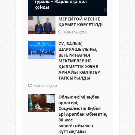
туралы» Жарлыққа қол
қойды
МЕРЕЙТОЙ ИЕСІНЕ
ҚҰРМЕТ КӨРСЕТІЛДІ
Жаңалықтар
СУ, БАЛЫҚ
ШАРУАШЫЛЫҒЫ,
ВЕТЕРИНАРИЯ
МЕКЕМЕЛЕРІНЕ
ҚЫЗМЕТТІК ЖӘНЕ
АРНАЙЫ КӨЛІКТЕР
ТАПСЫРЫЛДЫ
Жаңалықтар
Облыс әкімі еңбек
ардагері,
Социалистік Еңбек
Ері Арапбек Әбиевтің
80 жас
мерейтойымен
құттықтады