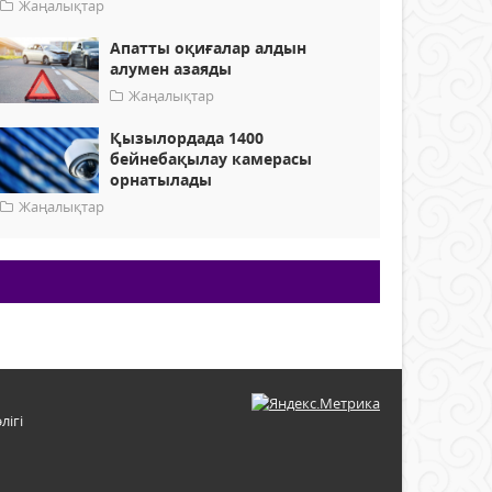
Жаңалықтар
Апатты оқиғалар алдын
алумен азаяды
Жаңалықтар
Қызылордада 1400
бейнебақылау камерасы
орнатылады
Жаңалықтар
лігі