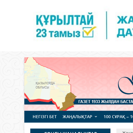
НЕГІЗГІ БЕТ
ЖАҢАЛЫҚТАР
100 СҰРАҚ – 
Жаңа