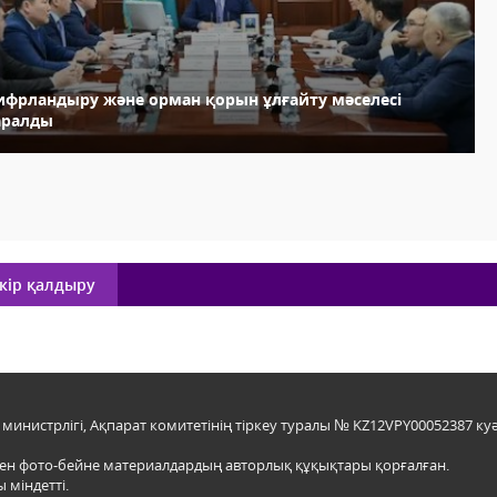
ифрландыру және орман қорын ұлғайту мәселесі
аралды
кір қалдыру
инистрлігі, Ақпарат комитетінің тіркеу туралы № KZ12VPY00052387 куә
мен фото-бейне материалдардың авторлық құқықтары қорғалған.
 міндетті.