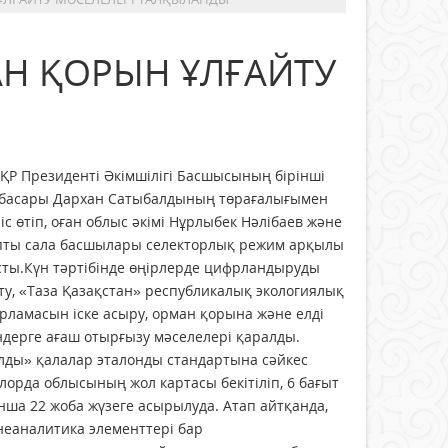
Н ҚОРЫН ҰЛҒАЙТУ
 ҚР Президенті Әкімшілігі Басшысының бірінші
басары Дархан Сатыбалдының төрағалығымен
іс өтіп, оған облыс әкімі Нұрлыбек Нәлібаев және
пты сала басшылары селекторлық режим арқылы
сты.Күн тәртібінде өңірлерде цифрландыруды
у, «Таза Қазақстан» республикалық экологиялық
рламасын іске асыру, орман қорына және елді
дерге ағаш отырғызу мәселелері қаралды.
лды» қалалар эталонды стандартына сәйкес
орда облысының жол картасы бекітіліп, 6 бағыт
ша 22 жоба жүзеге асырылуда. Атап айтқанда,
неаналитика элементтері бар