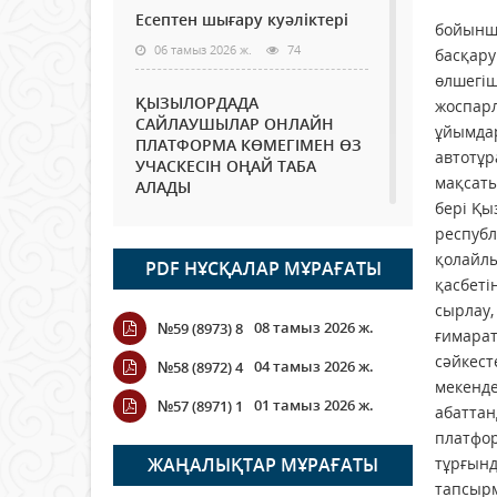
Есептен шығару куәліктері
бойынша
06 тамыз 2026 ж.
74
басқару
өлшегіш
ҚЫЗЫЛОРДАДА
жоспарл
САЙЛАУШЫЛАР ОНЛАЙН
ұйымдар
ПЛАТФОРМА КӨМЕГІМЕН ӨЗ
автотұр
УЧАСКЕСІН ОҢАЙ ТАБА
мақсаты
АЛАДЫ
бері Қы
06 тамыз 2026 ж.
87
республ
қолайлы
PDF НҰСҚАЛАР МҰРАҒАТЫ
Open Air: Қызылорда
қасбеті
облысы полиция
сырлау,
департаменті 20 мыңнан
08 тамыз 2026 ж.
№59 (8973) 8
астам көрерменнің
ғимарат
қауіпсіздігін қамтамасыз етті
сәйкест
04 тамыз 2026 ж.
№58 (8972) 4
06 тамыз 2026 ж.
97
мекенде
01 тамыз 2026 ж.
№57 (8971) 1
абаттан
Wi-Fi ҚАБЫРҒА АРҚЫЛЫ
платфор
ҚАЛАЙ ӨТЕДІ?
ЖАҢАЛЫҚТАР МҰРАҒАТЫ
тұрғынд
тапсырм
06 тамыз 2026 ж.
265