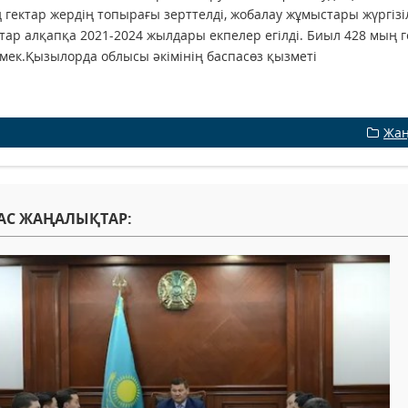
 гектар жердің топырағы зерттелді, жобалау жұмыстары жүргізіл
тар алқапқа 2021-2024 жылдары екпелер егілді. Биыл 428 мың
лмек.Қызылорда облысы әкімінің баспасөз қызметі
Жаң
АС ЖАҢАЛЫҚТАР: