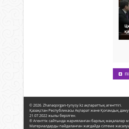
Ц
қ
Пі
© 2026. Zhanaqorgan-tynysy.kz ақпараттық агенттігі.
Қазақстан Республикасы Ақпарат және Қоғамдық даму м
21.07.2022 жылы берілген.
® Агенттік сайтында жарияланған барлық мақалалар 
Материалдарды пайдаланған жағдайда сілтеме жасалуы