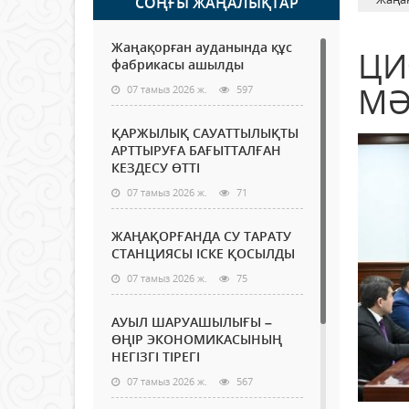
СОҢҒЫ ЖАҢАЛЫҚТАР
Жаңақорған ауданында құс
ЦИ
фабрикасы ашылды
МӘ
07 тамыз 2026 ж.
597
ҚАРЖЫЛЫҚ САУАТТЫЛЫҚТЫ
АРТТЫРУҒА БАҒЫТТАЛҒАН
КЕЗДЕСУ ӨТТІ
07 тамыз 2026 ж.
71
ЖАҢАҚОРҒАНДА СУ ТАРАТУ
СТАНЦИЯСЫ ІСКЕ ҚОСЫЛДЫ
07 тамыз 2026 ж.
75
АУЫЛ ШАРУАШЫЛЫҒЫ –
ӨҢІР ЭКОНОМИКАСЫНЫҢ
НЕГІЗГІ ТІРЕГІ
07 тамыз 2026 ж.
567