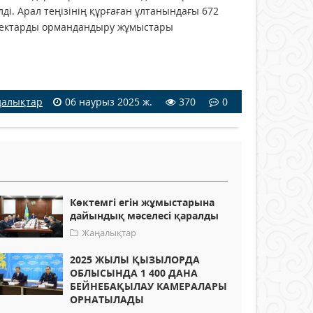
ді. Арал теңізінің құрғаған ұлтанындағы 672
 гектарды ормандандыру жұмыстары
алықтар
06 наурыз 2025 ж.
370
0
Көктемгі егін жұмыстарына
дайындық мәселесі қаралды
Жаңалықтар
2025 ЖЫЛЫ ҚЫЗЫЛОРДА
ОБЛЫСЫНДА 1 400 ДАНА
БЕЙНЕБАҚЫЛАУ КАМЕРАЛАРЫ
ОРНАТЫЛАДЫ