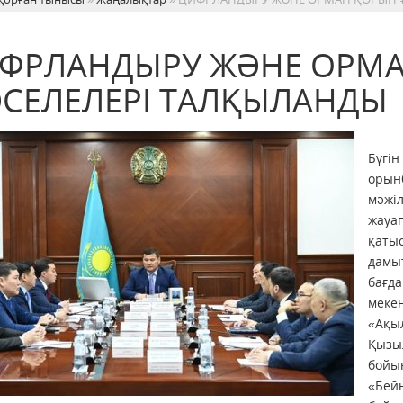
ФРЛАНДЫРУ ЖӘНЕ ОРМА
СЕЛЕЛЕРІ ТАЛҚЫЛАНДЫ
Бүгін
орын
мәжіл
жауа
қаты
дамыт
бағда
мекен
«Ақы
Қызыл
бойын
«Бей