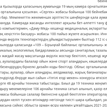
бейн
 Қызылорда қаласының аумағында 19 мың камера орнатылған. 
 орталығына қосылған. «Сергек» жобасы бойынша 100 бейнеб
 бар. Мемлекеттік-жекеменшік әріптестік шеңберінде қала ау
ануда. Камерада жасанды интеллект арқылы бет-әлпетті тану
 компьютермен, «Даму-Мед» кешенді медициналық ақпараттық
ақ кеңістігін басқару» жобасы 100 пайыз жүзеге асырылған. И
нда өңірлік технопарктердің ұйымдастыруымен былтыр 112 іс-ш
зылорда қаласында «109 – Бірыңғай байланыс орталығының» ж
икалық экологиялық бағдарламасы аясында санитарлық тазалы
 жағдай жасау мақсатында өңірлік жоспар бекітіліп, кешенді ж
н, аулалардағы балалар ойын және спорт алаңдарын, көшелерд
 безендірудің біркелкі дизайн коды бекітілді. Облыс орталығын
тары, аулалар, ойын алаңдары, аялдамалар, жарық бағаналары
ендірілді.Өңірде жыл сайын «Үлгілі елді мекен» конкурсы өткізіл
рге 48 арнайы техника табысталды. Биыл да 19 техника жеңім
дыру мекемелеріне 106 арнайы техника сатып алынып, қазір ел 
масы бойынша салалар бөлінісіне қарай бекітілген оператор
ардан келіп түскен өтінімдер негізінде тиісті шара қабылдап
асына сәйкес облыста орман өсіру көлемін ұлғайтудың 2021-202