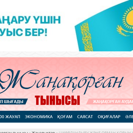
100 ЖАУАП
ЭКОНОМИКА
ҚОҒАМ
САЯСАТ
ОҚИҒАЛАР
ӘЛ
қорған тынысы
»
Жаңалықтар
» ЦИФРЛАНДЫРУ ЖӘНЕ ОРМАН ҚОРЫН Ұ