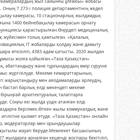
екамералардың жыл сайынғы ұлғаюы» жобасы
Оның 7 273-і полиция департаментінің жедел
ақылау камерасы, 10 стационарлық жылдамдық
мағына 1400 бейнебақылау камерасын орнату
 функциясы қарастырылған.Өңірдегі медициналық
 жүйесімен толық қамтылған. «Қалалық
нновациялық ІТ жобаларды қолдау және дамыту
ара өткізіліп, 4383 адам қатысты. 2020 жылдан
ұмысы жолға қойылған.«Таза Қазақстан»
қ, абаттандыру және тұрғындардың өмір сүруіне
ұмыс жүргізілуде. Мекеме ғимараттарының
егі жарықтандыру мен аялдамаларды әрлеудің,
ан бастап барлық елді мекендегі мекеме
 бірыңғай архитектуралық талаптарға
уде. Соңғы екі жылда үздік атанған елді
паздарға берілмек.Өткен жылы коммуналдық және
игілігіне қызмет етуде. «Таза Қазақстан» онлайн
лар, модераторлар мен орындаушылар
, уақытылы жауап беруде.Мемлекет басшысының
7 жылдарға арналған кешенді жоспары бекітіліп,