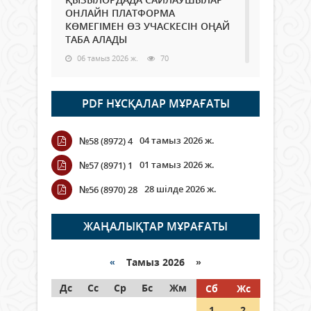
ОНЛАЙН ПЛАТФОРМА
КӨМЕГІМЕН ӨЗ УЧАСКЕСІН ОҢАЙ
ТАБА АЛАДЫ
06 тамыз 2026 ж.
70
Open Air: Қызылорда облысы
PDF НҰСҚАЛАР МҰРАҒАТЫ
полиция департаменті 20
мыңнан астам көрерменнің
қауіпсіздігін қамтамасыз етті
04 тамыз 2026 ж.
№58 (8972) 4
06 тамыз 2026 ж.
81
01 тамыз 2026 ж.
№57 (8971) 1
Wi-Fi ҚАБЫРҒА АРҚЫЛЫ ҚАЛАЙ
28 шілде 2026 ж.
№56 (8970) 28
ӨТЕДІ?
06 тамыз 2026 ж.
252
ЖАҢАЛЫҚТАР МҰРАҒАТЫ
Как могут проголосовать
граждане Казахстана,
«
Тамыз 2026 »
находящиеся за рубежом?
Дс
Сс
Ср
Бс
Жм
Сб
Жс
05 тамыз 2026 ж.
131
1
2