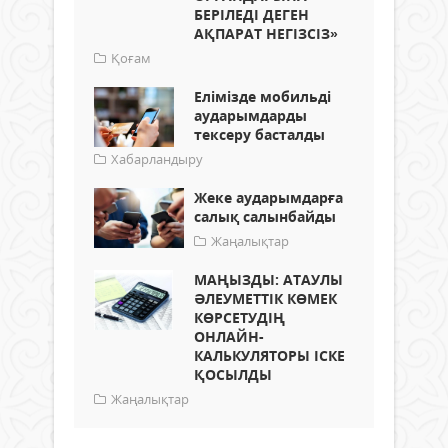
БЕРІЛЕДІ ДЕГЕН
АҚПАРАТ НЕГІЗСІЗ»
Қоғам
Елімізде мобильді
аударымдарды
тексеру басталды
Хабарландыру
Жеке аударымдарға
салық салынбайды
Жаңалықтар
МАҢЫЗДЫ: АТАУЛЫ
ӘЛЕУМЕТТІК КӨМЕК
КӨРСЕТУДІҢ
ОНЛАЙН-
КАЛЬКУЛЯТОРЫ ІСКЕ
ҚОСЫЛДЫ
Жаңалықтар