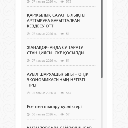
07 тамыз 2026 ж.
573
ҚАРЖЫЛЫҚ САУАТТЫЛЫҚТЫ
АРТТЫРУҒА БАҒЫТТАЛҒАН
КЕЗДЕСУ ӨТТІ
07 тамыз 2026 ж.
51
ЖАҢАҚОРҒАНДА СУ ТАРАТУ
СТАНЦИЯСЫ ІСКЕ ҚОСЫЛДЫ
07 тамыз 2026 ж.
51
АУЫЛ ШАРУАШЫЛЫҒЫ – ӨҢІР
ЭКОНОМИКАСЫНЫҢ НЕГІЗГІ
ТІРЕГІ
07 тамыз 2026 ж.
544
Есептен шығару куәліктері
06 тамыз 2026 ж.
57
ҚЫЗЫЛОРДАДА САЙЛАУШЫЛАР