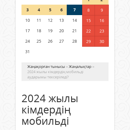
Шетелде жүрген Қазақстан
3
4
5
6
7
8
9
азаматтары қалай дауыс бере
алады?
10
11
12
13
14
15
16
05 тамыз 2026 ж.
142
17
18
19
20
21
22
23
24
25
26
27
28
29
30
31
Жаңақорған тынысы
»
Жаңалықтар
»
2024 жылы кімдердің мобильді
аударымы тексеріледі?
2024 жылы
кімдердің
мобильді