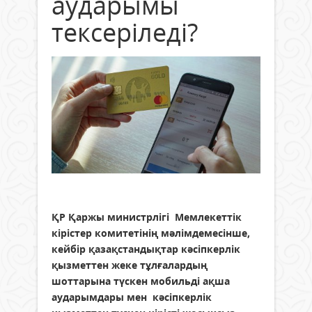
аударымы
тексеріледі?
ҚР Қаржы министрлігі Мемлекеттік
кірістер комитетінің мәлімдемесінше,
кейбір қазақстандықтар кәсіпкерлік
қызметтен жеке тұлғалардың
шоттарына түскен мобильді ақша
аударымдары мен кәсіпкерлік