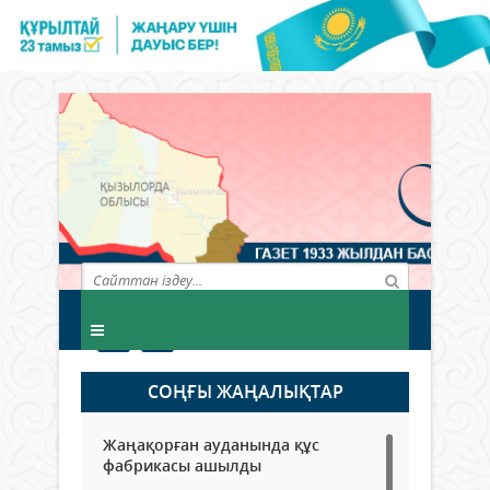
СОҢҒЫ ЖАҢАЛЫҚТАР
Жаңақорған ауданында құс
фабрикасы ашылды