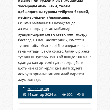
қызметтен түскен кірісті жосықсыз
жасырады екен. Яғни, төлем
қабылдағаны туралы түбіртек бермей,
кәсіпкерлікпен айналысады.
Осыған байланысты Қазақстанда
азаматтардың алған мобильді
аударымдарын кезең-кезеңімен тексеру
басталды. Оған кәсіпкерлік қызметтен
түскен табыс белгілері бар операциялар
ғана жатады. Заңға сәйкес, бұған бір жеке
тұлғаның қатарынан 3 ай ішінде 100 және
одан да көп әртүрлі тұлғалардың банк
шотынан кәсіпкерлік қызметті жүзеге
асыруға арналмаған ақшалай қаражат
алуы жатады.
Жаңалықтар
14 қаңтар 2024 ж.
602
0