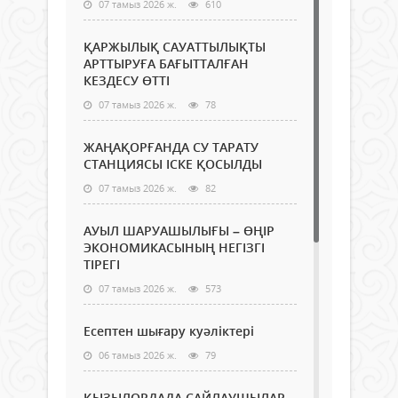
07 тамыз 2026 ж.
610
ҚАРЖЫЛЫҚ САУАТТЫЛЫҚТЫ
АРТТЫРУҒА БАҒЫТТАЛҒАН
КЕЗДЕСУ ӨТТІ
07 тамыз 2026 ж.
78
ЖАҢАҚОРҒАНДА СУ ТАРАТУ
СТАНЦИЯСЫ ІСКЕ ҚОСЫЛДЫ
07 тамыз 2026 ж.
82
АУЫЛ ШАРУАШЫЛЫҒЫ – ӨҢІР
ЭКОНОМИКАСЫНЫҢ НЕГІЗГІ
ТІРЕГІ
07 тамыз 2026 ж.
573
Есептен шығару куәліктері
06 тамыз 2026 ж.
79
ҚЫЗЫЛОРДАДА САЙЛАУШЫЛАР