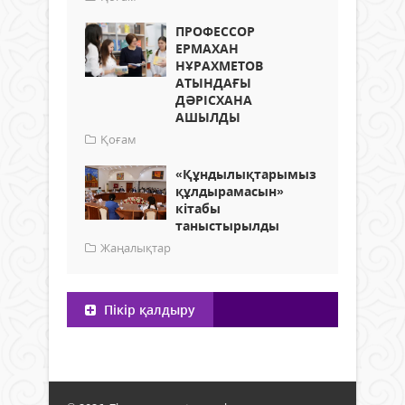
ПРОФЕССОР
ЕРМАХАН
НҰРАХМЕТОВ
АТЫНДАҒЫ
ДӘРІСХАНА
АШЫЛДЫ
Қоғам
«Құндылықтарымыз
құлдырамасын»
кітабы
таныстырылды
Жаңалықтар
Пікір қалдыру