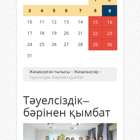
Шетелде жүрген Қазақстан
3
4
5
6
7
8
9
азаматтары қалай дауыс бере
алады?
10
11
12
13
14
15
16
05 тамыз 2026 ж.
161
17
18
19
20
21
22
23
24
25
26
27
28
29
30
31
Жаңақорған тынысы
»
Жаңалықтар
»
Тәуелсіздік–бәрінен қымбат
Тәуелсіздік–
бәрінен қымбат