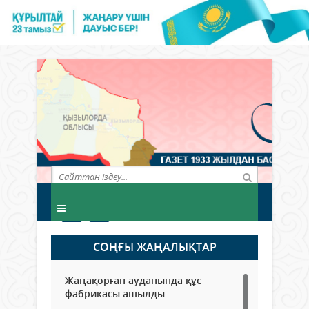
СОҢҒЫ ЖАҢАЛЫҚТАР
Жаңақорған ауданында құс
фабрикасы ашылды