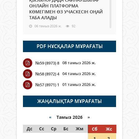
ОНЛАЙН ПЛАТФОРМА
КӨМЕГІМЕН ӨЗ УЧАСКЕСІН ОҢАЙ
ТАБА АЛАДЫ
06 тамыз 2026 ж.
92
Open Air: Қызылорда облысы
PDF НҰСҚАЛАР МҰРАҒАТЫ
полиция департаменті 20
мыңнан астам көрерменнің
қауіпсіздігін қамтамасыз етті
08 тамыз 2026 ж.
№59 (8973) 8
06 тамыз 2026 ж.
108
04 тамыз 2026 ж.
№58 (8972) 4
Wi-Fi ҚАБЫРҒА АРҚЫЛЫ ҚАЛАЙ
01 тамыз 2026 ж.
№57 (8971) 1
ӨТЕДІ?
06 тамыз 2026 ж.
269
ЖАҢАЛЫҚТАР МҰРАҒАТЫ
Как могут проголосовать
граждане Казахстана,
«
Тамыз 2026 »
находящиеся за рубежом?
Дс
Сс
Ср
Бс
Жм
Сб
Жс
05 тамыз 2026 ж.
151
1
2