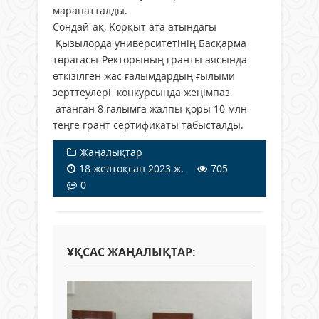
марапатталды.
Сондай-ақ, Қорқыт ата атындағы
Қызылорда университетінің Басқарма
төрағасы-Ректорының гранты аясында
өткізілген жас ғалымдардың ғылыми
зерттеулері конкурсында жеңімпаз
атанған 8 ғалымға жалпы қоры 10 млн
теңге грант сертификаты табысталды.
Жаңалықтар
18 желтоқсан 2023 ж.
705
0
ҰҚСАС ЖАҢАЛЫҚТАР: