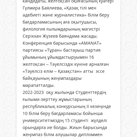
кандидаты, желтоқсан оқиғасының куәгері
Гүлмира Баялиева, «Қазақ тілі мен
әдебиеті және журналистика» білім беру
бағдарламасының аға оқытушысы,
филология ғылымдарының магистрі
Серікхан Жүзеев баяндама жасады.
Конференция барысында «AMANAT»
партиясы «Тұран» бастауыш партия
ұйымының ұйымдастыруымен 16
желтоқсан – Тәуелсіздік күніне арналған
«Тәуелсіз елім – Қазақстан» атты эссе
байқауының жеңімпаздары
марапатталды.
2022-2023 оқу жылында Студенттердің
ғылыми-зерттеу жұмыстарының
республикалық конкурсының ІІ кезеңінде
10 білім беру бағдарламасы бойынша
университетіміздің 15 студенті жүлделі
орындарға ие болды. Жиын барысында
жеңімпаз білім алушылар дипломмен