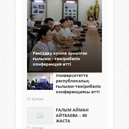
Рәміздер күніне арналған
ғылыми - тәжірибелік
конференция өтті
Университетте
республикалық
ғылыми-тәжірибелік
конференциясы өтті
Қоғам
ҒАЛЫМ АЙМАН
АЙТБАЕВА – 60
ЖАСТА
Қоғам