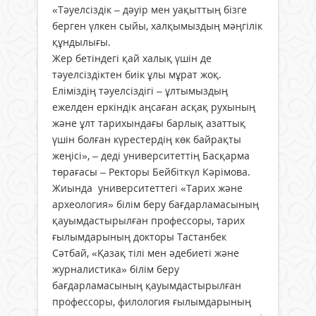
«Тәуелсіздік – дәуір мен уақыттың бізге
берген үлкен сыйы, халқымыздың мәңгілік
құндылығы.
Жер бетіндегі қай халық үшін де
тәуелсіздіктен биік ұлы мұрат жоқ.
Еліміздің тәуелсіздігі – ұлтымыздың
ежелден еркіндік аңсаған асқақ рухының
және ұлт тарихындағы барлық азаттық
үшін болған күрестердің көк байрақты
жеңісі», – деді университеттің Басқарма
төрағасы – Ректоры Бейбіткүл Кәрімова.
Жиында университеттегі «Тарих және
археология» білім беру бағдарламасының
қауымдастырылған профессоры, тарих
ғылымдарының докторы Тастанбек
Сәтбай, «Қазақ тілі мен әдебиеті және
журналистика» білім беру
бағдарламасының қауымдастырылған
профессоры, филология ғылымдарының