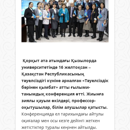
Қорқыт ата атындағы Қызылорда
университетінде 16 желтоқсан –
Қазақстан Республикасының
тәуелсіздігі күніне арналған «Тәуелсіздік
бәрінен қымбат» атты ғылыми-
танымдық конференция өтті. Жиынға
зиялы қауым өкілдері, профессор-
оқытушылар, білім алушылар қатысты.
Конференцияда ел тарихындағы айтулы
оқиғалар мен осы кезге дейінгі жеткен
жетістіктер туралы кеңінен айтылды.