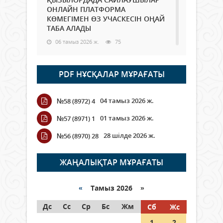
ОНЛАЙН ПЛАТФОРМА
КӨМЕГІМЕН ӨЗ УЧАСКЕСІН ОҢАЙ
ТАБА АЛАДЫ
06 тамыз 2026 ж.
75
Open Air: Қызылорда облысы
PDF НҰСҚАЛАР МҰРАҒАТЫ
полиция департаменті 20
мыңнан астам көрерменнің
қауіпсіздігін қамтамасыз етті
04 тамыз 2026 ж.
№58 (8972) 4
06 тамыз 2026 ж.
83
01 тамыз 2026 ж.
№57 (8971) 1
Wi-Fi ҚАБЫРҒА АРҚЫЛЫ ҚАЛАЙ
28 шілде 2026 ж.
№56 (8970) 28
ӨТЕДІ?
06 тамыз 2026 ж.
253
ЖАҢАЛЫҚТАР МҰРАҒАТЫ
Как могут проголосовать
граждане Казахстана,
«
Тамыз 2026 »
находящиеся за рубежом?
Дс
Сс
Ср
Бс
Жм
Сб
Жс
05 тамыз 2026 ж.
132
1
2