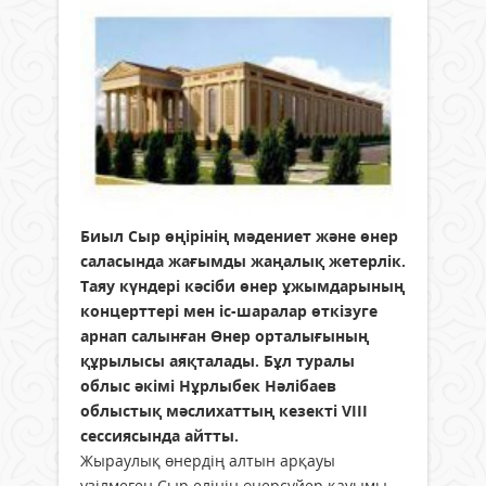
Биыл Сыр өңірінің мәдениет және өнер
саласында жағымды жаңалық жетерлік.
Таяу күндері кәсіби өнер ұжымдарының
концерттері мен іс-шаралар өткізуге
арнап салынған Өнер орталығының
құрылысы аяқталады. Бұл туралы
облыс әкімі Нұрлыбек Нәлібаев
облыстық мәслихаттың кезекті VIII
сессиясында айтты.
Жыраулық өнердің алтын арқауы
үзілмеген Сыр елінің өнерсүйер қауымы