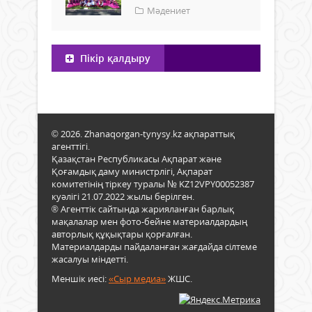
Мәдениет
Пікір қалдыру
© 2026. Zhanaqorgan-tynysy.kz ақпараттық
агенттігі.
Қазақстан Республикасы Ақпарат және
Қоғамдық даму министрлігі, Ақпарат
комитетінің тіркеу туралы № KZ12VPY00052387
куәлігі 21.07.2022 жылы берілген.
® Агенттік сайтында жарияланған барлық
мақалалар мен фото-бейне материалдардың
авторлық құқықтары қорғалған.
Материалдарды пайдаланған жағдайда сілтеме
жасалуы міндетті.
Меншік иесі:
«Сыр медиа»
ЖШС.