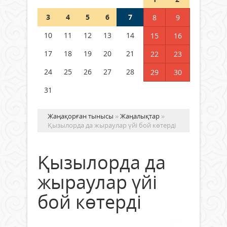
Шетелде жүрген Қазақстан
3
4
5
6
7
8
9
азаматтары қалай дауыс бере
алады?
10
11
12
13
14
15
16
05 тамыз 2026 ж.
143
17
18
19
20
21
22
23
24
25
26
27
28
29
30
31
Жаңақорған тынысы
»
Жаңалықтар
»
Қызылорда да жыраулар үйі бой көтерді
Қызылорда да
жыраулар үйі
бой көтерді