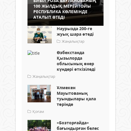
БИЫЛ РОЗА БАҒЛАНОВАНЫҢ
100 ЖЫЛДЫҚ МЕРЕЙТОЙЫ
РЕСПУБЛИКА КӨЛЕМІНДЕ
АТАЛЫП ӨТЕДІ
Наурызда 200-ге
жуық шара өтеді
Жаңалықтар
Өзбекстанда
Қызылорда
облысының өнер
күндері өткізіледі
Жаңалықтар
Ұлмекен
Мауытованың
туындылары қала
төрінде
Қоғам
«Бозторғайда»
бағындырған белес