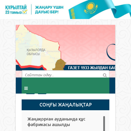
СОҢҒЫ ЖАҢАЛЫҚТАР
Жаңақорған ауданында құс
фабрикасы ашылды