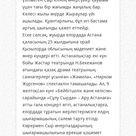
үшін тағы бір жағымды жаңалық бар.
Келесі жылы өңірде Жыраулар үйі
ашылады. Қуантарлығы, бұл игі бастама
артық шығынды қажет етпейді.
Еске салсақ, жуырда елордада Астана
қаласының 25 жылдығына орай
Қызылорда облысының мәдениет және
өнер күндері өтті. Астаналықтар екі күн
бойы Жастар театрында Н.Бекежанов
атындағы қазақ драма театрының
сахнагерлері ұсынған «Жәмилә», «Нарком
Жүргенов» спектаклін тамашалады. Ал, 9
желтоқсан күні «Бейбітшілік және келісім»
сарайында «Сұлу Сырдан – Ару Астанаға»
атты гала концерт өтіп, астаналықтарға,
елордада тұратын жерлестерімізге елдің
шығармашылық сәлемі тарту етілді.
Көрермен Сыр өнерпаздарының
шығармашылығына ерекше қошемет