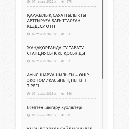
07 тамыз 2026 ж.
578
ҚАРЖЫЛЫҚ САУАТТЫЛЫҚТЫ
АРТТЫРУҒА БАҒЫТТАЛҒАН
КЕЗДЕСУ ӨТТІ
07 тамыз 2026 ж.
53
ЖАҢАҚОРҒАНДА СУ ТАРАТУ
СТАНЦИЯСЫ ІСКЕ ҚОСЫЛДЫ
07 тамыз 2026 ж.
53
АУЫЛ ШАРУАШЫЛЫҒЫ – ӨҢІР
ЭКОНОМИКАСЫНЫҢ НЕГІЗГІ
ТІРЕГІ
07 тамыз 2026 ж.
546
Есептен шығару куәліктері
06 тамыз 2026 ж.
60
ҚЫЗЫЛОРДАДА САЙЛАУШЫЛАР