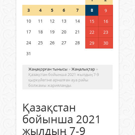
Шетелде жүрген Қазақстан
3
4
5
6
7
8
9
азаматтары қалай дауыс бере
алады?
10
11
12
13
14
15
16
05 тамыз 2026 ж.
153
17
18
19
20
21
22
23
24
25
26
27
28
29
30
31
Жаңақорған тынысы
»
Жаңалықтар
»
Қазақстан бойынша 2021 жылдың 7-9
қыркүйегіне арналған ауа райы
болжамы жарияланды.
Қазақстан
бойынша 2021
жылдың 7-9