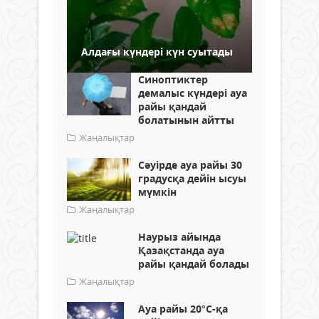
Алдағы күндері күн суытады
Синоптиктер
демалыс күндері ауа
райы қандай
болатынын айтты
Жаңалықтар
Сәуірде ауа райы 30
градусқа дейін ысуы
мүмкін
Жаңалықтар
Наурыз айында
Қазақстанда ауа
райы қандай болады
Жаңалықтар
Ауа райы 20°С-қа