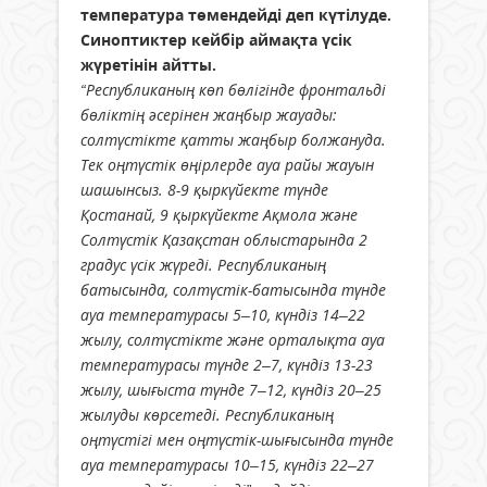
температура төмендейді деп күтілуде.
Синоптиктер кейбір аймақта үсік
жүретінін айтты.
“Республиканың көп бөлігінде фронтальді
бөліктің әсерінен жаңбыр жауады:
солтүстікте қатты жаңбыр болжануда.
Тек оңтүстік өңірлерде ауа райы жауын
шашынсыз. 8-9 қыркүйекте түнде
Қостанай, 9 қыркүйекте Ақмола және
Солтүстік Қазақстан облыстарында 2
градус үсік жүреді. Республиканың
батысында, солтүстік-батысында түнде
ауа температурасы 5–10, күндіз 14–22
жылу, солтүстікте және орталықта ауа
температурасы түнде 2–7, күндіз 13-23
жылу, шығыста түнде 7–12, күндіз 20–25
жылуды көрсетеді. Республиканың
оңтүстігі мен оңтүстік-шығысында түнде
ауа температурасы 10–15, күндіз 22–27