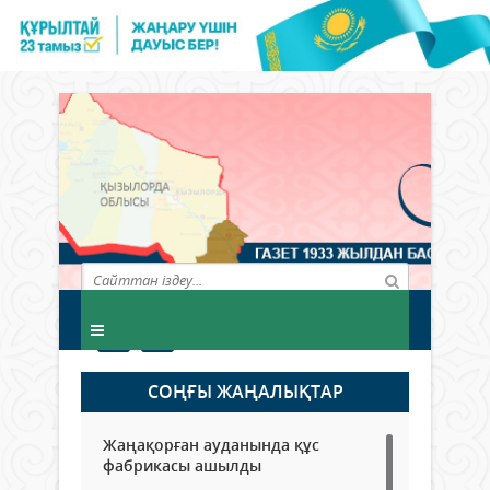
СОҢҒЫ ЖАҢАЛЫҚТАР
Жаңақорған ауданында құс
фабрикасы ашылды