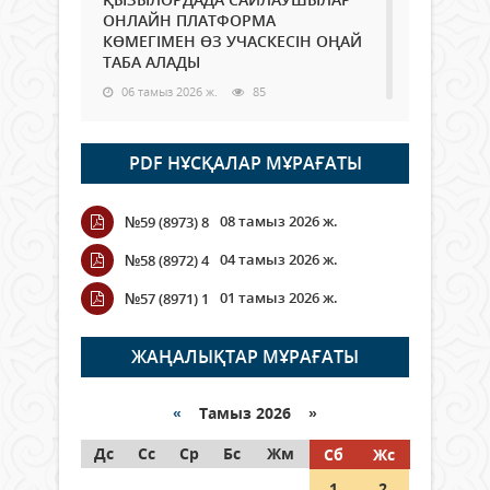
ОНЛАЙН ПЛАТФОРМА
КӨМЕГІМЕН ӨЗ УЧАСКЕСІН ОҢАЙ
ТАБА АЛАДЫ
06 тамыз 2026 ж.
85
Open Air: Қызылорда облысы
PDF НҰСҚАЛАР МҰРАҒАТЫ
полиция департаменті 20
мыңнан астам көрерменнің
қауіпсіздігін қамтамасыз етті
08 тамыз 2026 ж.
№59 (8973) 8
06 тамыз 2026 ж.
95
04 тамыз 2026 ж.
№58 (8972) 4
Wi-Fi ҚАБЫРҒА АРҚЫЛЫ ҚАЛАЙ
01 тамыз 2026 ж.
№57 (8971) 1
ӨТЕДІ?
06 тамыз 2026 ж.
263
ЖАҢАЛЫҚТАР МҰРАҒАТЫ
Как могут проголосовать
граждане Казахстана,
«
Тамыз 2026 »
находящиеся за рубежом?
Дс
Сс
Ср
Бс
Жм
Сб
Жс
05 тамыз 2026 ж.
144
1
2