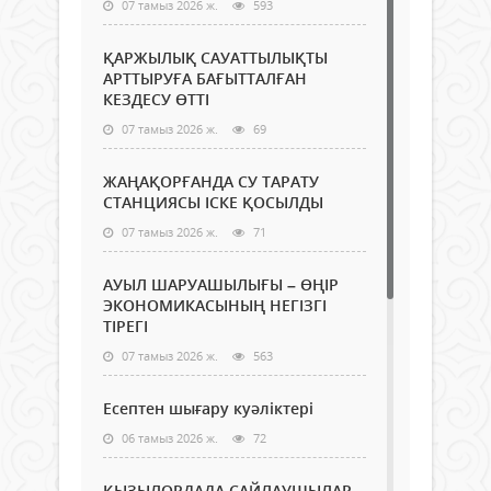
07 тамыз 2026 ж.
593
ҚАРЖЫЛЫҚ САУАТТЫЛЫҚТЫ
АРТТЫРУҒА БАҒЫТТАЛҒАН
КЕЗДЕСУ ӨТТІ
07 тамыз 2026 ж.
69
ЖАҢАҚОРҒАНДА СУ ТАРАТУ
СТАНЦИЯСЫ ІСКЕ ҚОСЫЛДЫ
07 тамыз 2026 ж.
71
АУЫЛ ШАРУАШЫЛЫҒЫ – ӨҢІР
ЭКОНОМИКАСЫНЫҢ НЕГІЗГІ
ТІРЕГІ
07 тамыз 2026 ж.
563
Есептен шығару куәліктері
06 тамыз 2026 ж.
72
ҚЫЗЫЛОРДАДА САЙЛАУШЫЛАР