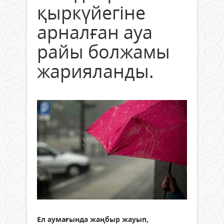
қыркүйегіне
арналған ауа
райы болжамы
жарияланды.
Ел аумағында жаңбыр жауып,