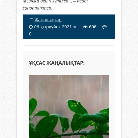
жылыға дейін күтіледі”, – дейді
синоптиктер.
Жаңалықтар
06 қыркүйек 2021 ж.
606
0
ҰҚСАС ЖАҢАЛЫҚТАР: