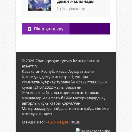
дейін жылынады
Жаңалықтар
Пікір қалдыру
© 2026. Zhanaqorgan-tynysy.kz ақпараттық
агенттігі.
Қазақстан Республикасы Ақпарат және
Қоғамдық даму министрлігі, Ақпарат
комитетінің тіркеу туралы № KZ12VPY00052387
куәлігі 21.07.2022 жылы берілген.
® Агенттік сайтында жарияланған барлық
мақалалар мен фото-бейне материалдардың
авторлық құқықтары қорғалған.
Материалдарды пайдаланған жағдайда сілтеме
жасалуы міндетті.
Меншік иесі:
«Сыр медиа»
ЖШС.