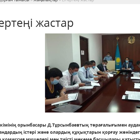
ертеңі жастар
әкімінің орынбасары Д.Тұрсынбаевтың төрағалығымен аудан
андардың істері және олардың құқықтарын қорғау жөніндег
 комиссия мүшелері мен тиісті мекеме басшылары қатыст