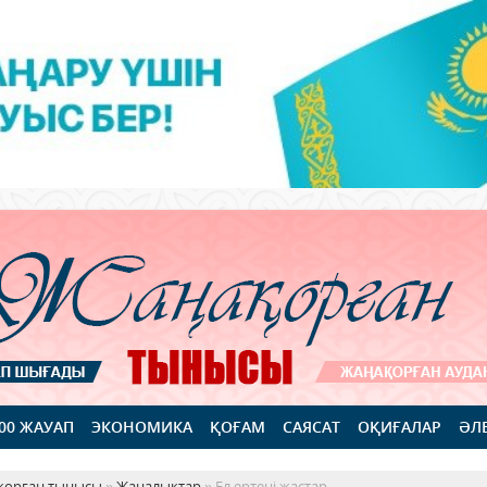
100 ЖАУАП
ЭКОНОМИКА
ҚОҒАМ
САЯСАТ
ОҚИҒАЛАР
ӘЛ
қорған тынысы
»
Жаңалықтар
» Ел ертеңі жастар