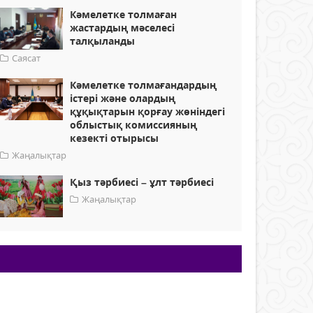
Кәмелетке толмаған
жастардың мәселесі
талқыланды
Саясат
Кәмелетке толмағандардың
істері және олардың
құқықтарын қорғау жөніндегі
облыстық комиссияның
кезекті отырысы
Жаңалықтар
Қыз тәрбиесі – ұлт тәрбиесі
Жаңалықтар