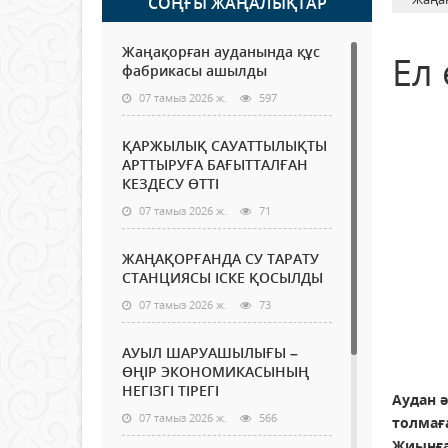
СОҢҒЫ ЖАҢАЛЫҚТАР
Жаңақорған ауданында құс
Ел 
фабрикасы ашылды
07 тамыз 2026 ж.
597
ҚАРЖЫЛЫҚ САУАТТЫЛЫҚТЫ
АРТТЫРУҒА БАҒЫТТАЛҒАН
КЕЗДЕСУ ӨТТІ
07 тамыз 2026 ж.
71
ЖАҢАҚОРҒАНДА СУ ТАРАТУ
СТАНЦИЯСЫ ІСКЕ ҚОСЫЛДЫ
07 тамыз 2026 ж.
73
АУЫЛ ШАРУАШЫЛЫҒЫ –
ӨҢІР ЭКОНОМИКАСЫНЫҢ
НЕГІЗГІ ТІРЕГІ
Аудан 
07 тамыз 2026 ж.
566
толмағ
Жиынға