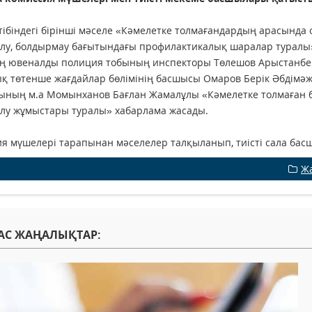
тібіндегі бірінші мәселе «Кәмелетке толмағандардың арасынд
лу, болдырмау бағытындағы профилактикалық шаралар туралы» 
ің ювеналды полиция тобының инспекторы Төлешов Арыстанбек
қ төтенше жағдайлар бөлімінің басшысы Омаров Берік Әбдімәжи
ның м.а Момынханов Бағлан Жамалұлы «Кәмелетке толмаған бала
лу жұмыстары туралы» хабарлама жасады.
я мүшелері тарапынан мәселелер талқыланып, тиісті сала бас
Ж
АС ЖАҢАЛЫҚТАР: