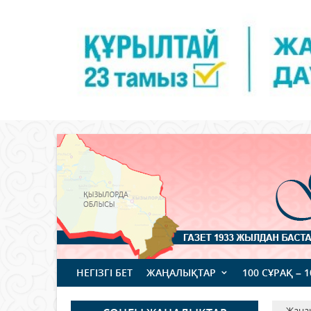
НЕГІЗГІ БЕТ
ЖАҢАЛЫҚТАР
100 СҰРАҚ – 
Жаңа