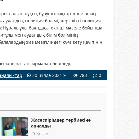
а орын алған құқық бұзушылықтар және оның
аудандық полиция бөлімі, жергілікті полиция
 Нұралыұлы баяндаса, екінші мәселе бойынша
тұлы мен аудандық білім бөлімінің
лардың жаз мезігіліндегі суға кету қауіпінің
шыларына тапсырмалар беріледі.
аңалықтар
20 шілде 2021 ж.
783
0
Жасөспірімдер тәрбиесіне
арналды
Қоғам