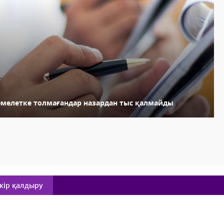
әмелетке толмағандар назардан тыс қалмайды
кір қалдыру