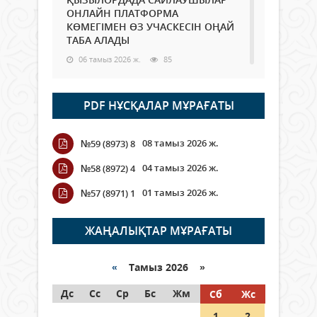
ОНЛАЙН ПЛАТФОРМА
КӨМЕГІМЕН ӨЗ УЧАСКЕСІН ОҢАЙ
ТАБА АЛАДЫ
06 тамыз 2026 ж.
85
Open Air: Қызылорда облысы
PDF НҰСҚАЛАР МҰРАҒАТЫ
полиция департаменті 20
мыңнан астам көрерменнің
қауіпсіздігін қамтамасыз етті
08 тамыз 2026 ж.
№59 (8973) 8
06 тамыз 2026 ж.
95
04 тамыз 2026 ж.
№58 (8972) 4
Wi-Fi ҚАБЫРҒА АРҚЫЛЫ ҚАЛАЙ
01 тамыз 2026 ж.
№57 (8971) 1
ӨТЕДІ?
06 тамыз 2026 ж.
263
ЖАҢАЛЫҚТАР МҰРАҒАТЫ
Как могут проголосовать
граждане Казахстана,
«
Тамыз 2026 »
находящиеся за рубежом?
Дс
Сс
Ср
Бс
Жм
Сб
Жс
05 тамыз 2026 ж.
144
1
2