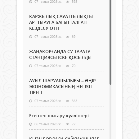
07 тамыз 2026 ж.
593
ҚАРЖЫЛЫҚ САУАТТЫЛЫҚТЫ
АРТТЫРУҒА БАҒЫТТАЛҒАН
КЕЗДЕСУ ӨТТІ
07 тамыз 2026 ж.
69
ЖАҢАҚОРҒАНДА СУ ТАРАТУ
СТАНЦИЯСЫ ІСКЕ ҚОСЫЛДЫ
07 тамыз 2026 ж.
70
АУЫЛ ШАРУАШЫЛЫҒЫ – ӨҢІР
ЭКОНОМИКАСЫНЫҢ НЕГІЗГІ
ТІРЕГІ
07 тамыз 2026 ж.
563
Есептен шығару куәліктері
06 тамыз 2026 ж.
72
ҚЫЗЫЛОРДАДА САЙЛАУШЫЛАР