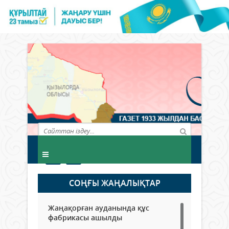
СОҢҒЫ ЖАҢАЛЫҚТАР
Жаңақорған ауданында құс
фабрикасы ашылды