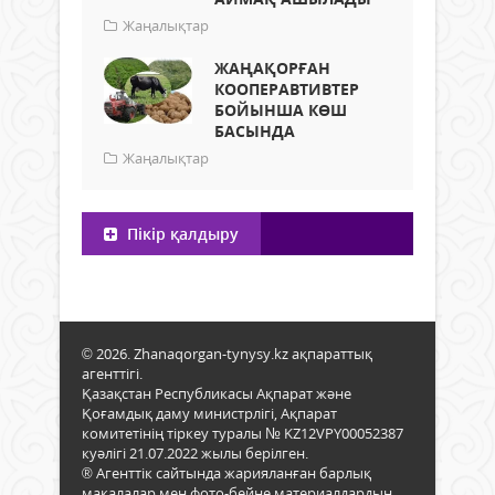
Жаңалықтар
ЖАҢАҚОРҒАН
КООПЕРАВТИВТЕР
БОЙЫНША КӨШ
БАСЫНДА
Жаңалықтар
Пікір қалдыру
© 2026. Zhanaqorgan-tynysy.kz ақпараттық
агенттігі.
Қазақстан Республикасы Ақпарат және
Қоғамдық даму министрлігі, Ақпарат
комитетінің тіркеу туралы № KZ12VPY00052387
куәлігі 21.07.2022 жылы берілген.
® Агенттік сайтында жарияланған барлық
мақалалар мен фото-бейне материалдардың