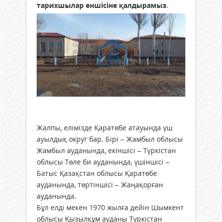
тарихшылар еншісіне қалдырамыз
.
Жалпы, елімізде Қаратөбе атауында үш
ауылдық округ бар. Бірі – Жамбыл облысы
Жамбыл ауданында, екіншісі – Түркістан
облысы Төле би ауданында, үшіншісі –
Батыс Қазақстан облысы Қаратөбе
ауданында, төртіншісі – Жаңақорған
ауданында.
Бұл елді мекен 1970 жылға дейін Шымкент
облысы Қызылқұм ауданы Түркістан