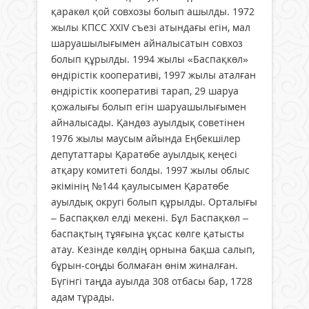
қаракөл қой совхозы болып ашылды. 1972
жылы КПСС ХХІV съезі атындағы егін, мал
шаруашылығымен айналысатын совхоз
болып құрылды. 1994 жылы «Баспақкөл»
өндірістік кооперативі, 1997 жылы аталған
өндірістік кооперативі тарап, 29 шаруа
қожалығы болып егін шаруашылығымен
айналысады. Қандөз ауылдық советінен
1976 жылы маусым айында Еңбекшілер
депутаттары Қаратөбе ауылдық кеңесі
атқару комитеті болды. 1997 жылы облыс
әкімінің №144 қаулысымен Қаратөбе
ауылдық округі болып құрылды. Орталығы
– Баспақкөл елді мекені. Бұл Баспақкөл –
баспақтың тұяғына ұқсас көлге қатысты
атау. Кезінде көлдің орнына бақша салып,
бұрын-соңды болмаған өнім жиналған.
Бүгінгі таңда ауылда 308 отбасы бар, 1728
адам тұрады.