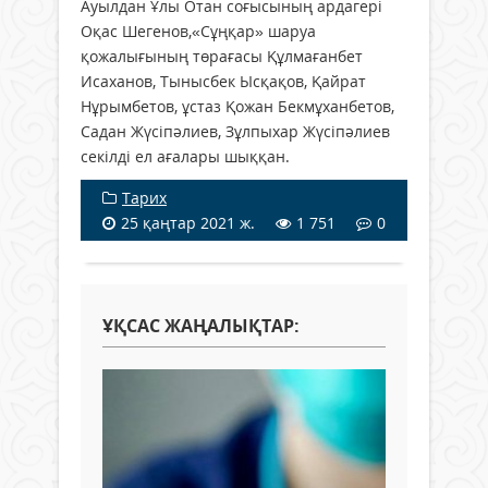
Ауылдан Ұлы Отан соғысының ардагері
Оқас Шегенов,«Сұңқар» шаруа
қожалығының төрағасы Құлмағанбет
Исаханов, Тынысбек Ысқақов, Қайрат
Нұрымбетов, ұстаз Қожан Бекмұханбетов,
Садан Жүсіпәлиев, Зұлпыхар Жүсіпәлиев
секілді ел ағалары шыққан.
Тарих
25 қаңтар 2021 ж.
1 751
0
ҰҚСАС ЖАҢАЛЫҚТАР: