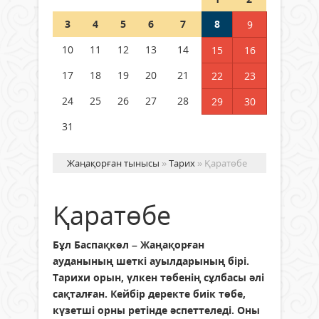
Шетелде жүрген Қазақстан
3
4
5
6
7
8
9
азаматтары қалай дауыс бере
алады?
10
11
12
13
14
15
16
05 тамыз 2026 ж.
153
17
18
19
20
21
22
23
24
25
26
27
28
29
30
31
Жаңақорған тынысы
»
Тарих
» Қаратөбе
Қаратөбе
Бұл Баспақкөл – Жаңақорған
ауданының шеткі ауылдарының бірі.
Тарихи орын, үлкен төбенің сұлбасы әлі
сақталған. Кейбір деректе биік төбе,
күзетші орны ретінде әспеттеледі. Оны