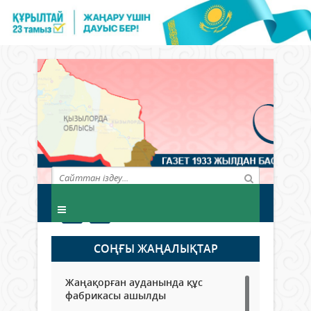
СОҢҒЫ ЖАҢАЛЫҚТАР
Жаңақорған ауданында құс
фабрикасы ашылды