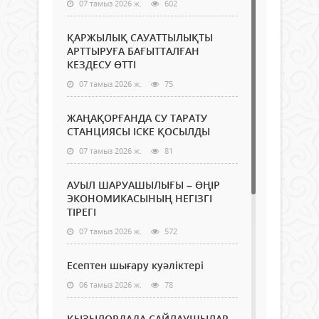
07 тамыз 2026 ж.
602
ҚАРЖЫЛЫҚ САУАТТЫЛЫҚТЫ
АРТТЫРУҒА БАҒЫТТАЛҒАН
КЕЗДЕСУ ӨТТІ
07 тамыз 2026 ж.
75
ЖАҢАҚОРҒАНДА СУ ТАРАТУ
СТАНЦИЯСЫ ІСКЕ ҚОСЫЛДЫ
07 тамыз 2026 ж.
81
АУЫЛ ШАРУАШЫЛЫҒЫ – ӨҢІР
ЭКОНОМИКАСЫНЫҢ НЕГІЗГІ
ТІРЕГІ
07 тамыз 2026 ж.
572
Есептен шығару куәліктері
06 тамыз 2026 ж.
78
ҚЫЗЫЛОРДАДА САЙЛАУШЫЛАР