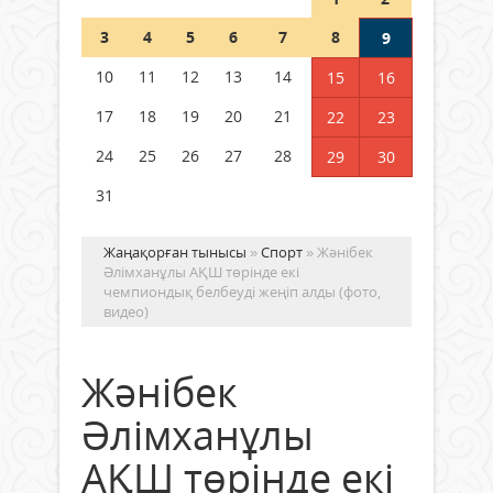
Шетелде жүрген Қазақстан
3
4
5
6
7
8
9
азаматтары қалай дауыс бере
алады?
10
11
12
13
14
15
16
05 тамыз 2026 ж.
161
17
18
19
20
21
22
23
24
25
26
27
28
29
30
31
Жаңақорған тынысы
»
Спорт
» Жәнібек
Әлімханұлы АҚШ төрінде екі
чемпиондық белбеуді жеңіп алды (фото,
видео)
Жәнібек
Әлімханұлы
АҚШ төрінде екі