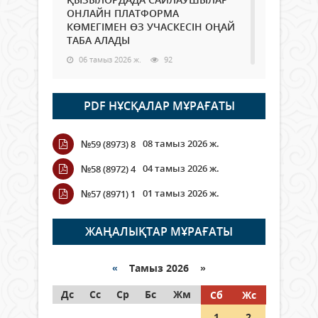
ОНЛАЙН ПЛАТФОРМА
КӨМЕГІМЕН ӨЗ УЧАСКЕСІН ОҢАЙ
ТАБА АЛАДЫ
06 тамыз 2026 ж.
92
Open Air: Қызылорда облысы
PDF НҰСҚАЛАР МҰРАҒАТЫ
полиция департаменті 20
мыңнан астам көрерменнің
қауіпсіздігін қамтамасыз етті
08 тамыз 2026 ж.
№59 (8973) 8
06 тамыз 2026 ж.
108
04 тамыз 2026 ж.
№58 (8972) 4
Wi-Fi ҚАБЫРҒА АРҚЫЛЫ ҚАЛАЙ
01 тамыз 2026 ж.
№57 (8971) 1
ӨТЕДІ?
06 тамыз 2026 ж.
268
ЖАҢАЛЫҚТАР МҰРАҒАТЫ
Как могут проголосовать
граждане Казахстана,
«
Тамыз 2026 »
находящиеся за рубежом?
Дс
Сс
Ср
Бс
Жм
Сб
Жс
05 тамыз 2026 ж.
151
1
2