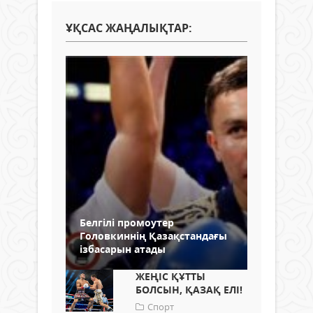
ҰҚСАС ЖАҢАЛЫҚТАР:
Белгілі промоутер
Головкиннің Қазақстандағы
ізбасарын атады
ЖЕҢІС ҚҰТТЫ
БОЛСЫН, ҚАЗАҚ ЕЛІ!
Спорт