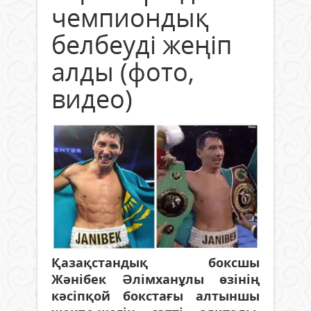
чемпиондық
белбеуді жеңіп
алды (фото,
видео)
Қазақстандық боксшы
Жәнібек Әлімханұлы өзінің
кәсіпқой бокстағы алтыншы