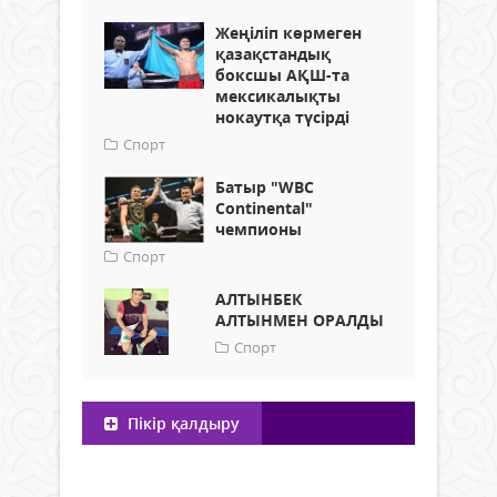
Жеңіліп көрмеген
қазақстандық
боксшы АҚШ-та
мексикалықты
нокаутқа түсірді
Спорт
Батыр "WBC
Continental"
чемпионы
Спорт
АЛТЫНБЕК
АЛТЫНМЕН ОРАЛДЫ
Спорт
Пікір қалдыру