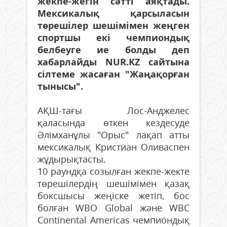
жекпе-жегін сәтті аяқтады.
Мексикалық қарсыласын
төрешілер шешімімен жеңген
спортшы екі чемпиондық
белбеуге ие болды деп
хабарлайды NUR.KZ сайтына
сілтеме жасаған "Жаңақорған
тынысы".
АҚШ-тағы Лос-Анджелес
қаласында өткен кездесуде
Әлімханұлы "Орыс" лақап атты
мексикалық Кристиан Оливаспен
жұдырықтасты.
10 раундқа созылған жекпе-жекте
төрешілердің шешімімен қазақ
боксшысы жеңіске жетіп, бос
болған WBO Global және WBC
Continental Americas чемпиондық