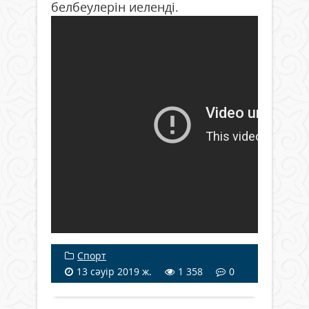
белбеулерін иеленді.
Спорт
13 сәуір 2019 ж.
1 358
0