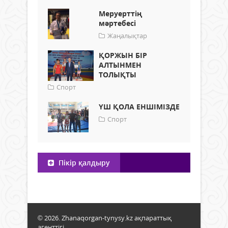
Меруерттің
мәртебесі
Жаңалықтар
ҚОРЖЫН БІР
АЛТЫНМЕН
ТОЛЫҚТЫ
Спорт
ҮШ ҚОЛА ЕНШІМІЗДЕ
Спорт
Пікір қалдыру
© 2026. Zhanaqorgan-tynysy.kz ақпараттық
агенттігі.