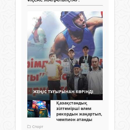
ЖЕҢІС ТҰҒЫРЫНАН КӨРІНДІ
Қазақстандық
зілтемірші әлем
рекордын жаңартып,
чемпион атанды
Спорт