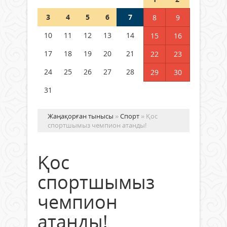
3
4
5
6
7
8
9
Германия аптап ыстыққа
байланысты суды үнемдей
10
11
12
13
14
15
16
бастады
17
18
19
20
21
22
23
04 тамыз 2026 ж.
96
24
25
26
27
28
29
30
31
Жаңақорған тынысы
»
Спорт
» Қос
спортшымыз чемпион атанды!
Қос
спортшымыз
чемпион
атанды!