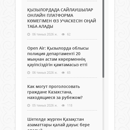
ҚЫЗЫЛОРДАДА САЙЛАУШЫЛАР
ОНЛАЙН ПЛАТФОРМА
КӨМЕГІМЕН ӨЗ УЧАСКЕСІН ОҢАЙ
ТАБА АЛАДЫ
06 тамыз 2026 ж.
62
Open Air: Қызылорда облысы
полиция департаменті 20
мыңнан астам көрерменнің
қауіпсіздігін қамтамасыз етті
06 тамыз 2026 ж.
65
Как могут проголосовать
граждане Казахстана,
находящиеся за рубежом?
05 тамыз 2026 ж.
118
Шетелде жүрген Қазақстан
азаматтары қалай дауыс бере