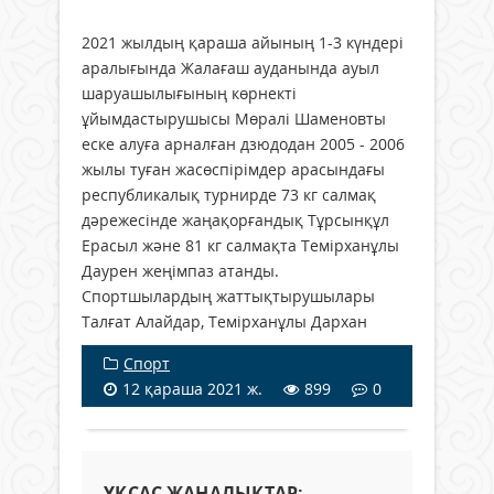
2021 жылдың қараша айының 1-3 күндері
аралығында Жалағаш ауданында ауыл
шаруашылығының көрнекті
ұйымдастырушысы Мөралі Шаменовты
еске алуға арналған дзюдодан 2005 - 2006
жылы туған жасөспірімдер арасындағы
республикалық турнирде 73 кг салмақ
дәрежесінде жаңақорғандық Тұрсынқұл
Ерасыл және 81 кг салмақта Темірханұлы
Даурен жеңімпаз атанды.
Спортшылардың жаттықтырушылары
Талғат Алайдар, Темірханұлы Дархан
Спорт
12 қараша 2021 ж.
899
0
ҰҚСАС ЖАҢАЛЫҚТАР: