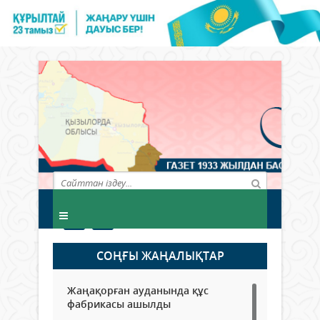
СОҢҒЫ ЖАҢАЛЫҚТАР
Жаңақорған ауданында құс
фабрикасы ашылды