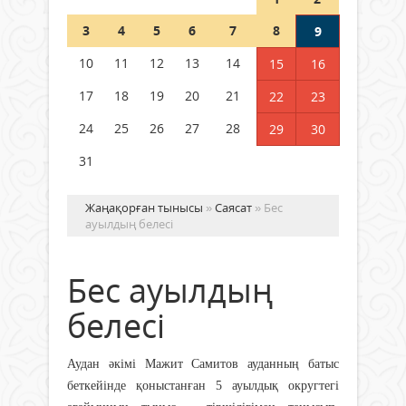
Шетелде жүрген Қазақстан
3
4
5
6
7
8
9
азаматтары қалай дауыс бере
алады?
10
11
12
13
14
15
16
05 тамыз 2026 ж.
168
17
18
19
20
21
22
23
24
25
26
27
28
29
30
31
Жаңақорған тынысы
»
Саясат
» Бес
ауылдың белесі
Бес ауылдың
белесі
Аудан әкімі Мажит Самитов ауданның батыс
беткейінде қоныстанған 5 ауылдық округтегі