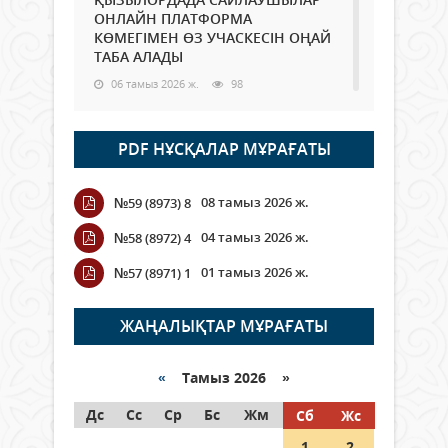
ОНЛАЙН ПЛАТФОРМА
КӨМЕГІМЕН ӨЗ УЧАСКЕСІН ОҢАЙ
ТАБА АЛАДЫ
06 тамыз 2026 ж.
98
Open Air: Қызылорда облысы
PDF НҰСҚАЛАР МҰРАҒАТЫ
полиция департаменті 20
мыңнан астам көрерменнің
қауіпсіздігін қамтамасыз етті
08 тамыз 2026 ж.
№59 (8973) 8
06 тамыз 2026 ж.
116
04 тамыз 2026 ж.
№58 (8972) 4
Wi-Fi ҚАБЫРҒА АРҚЫЛЫ ҚАЛАЙ
01 тамыз 2026 ж.
№57 (8971) 1
ӨТЕДІ?
06 тамыз 2026 ж.
276
ЖАҢАЛЫҚТАР МҰРАҒАТЫ
Как могут проголосовать
граждане Казахстана,
«
Тамыз 2026 »
находящиеся за рубежом?
Дс
Сс
Ср
Бс
Жм
Сб
Жс
05 тамыз 2026 ж.
157
1
2