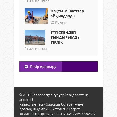
Жаңалықтар
Нақты міндеттер
айқындалды
Қоғам
ТҮГІСКЕНДЕГІ
ТЫНДЫРЫМДЫ
ТІРЛІК
Жаңалықтар
Пікір қалдыру
© 2026. Zhanaqorgan-tynysy.kz ақпараттық
агенттігі.
Қазақстан Республикасы Ақпарат және
Қоғамдық даму министрлігі, Ақпарат
комитетінің тіркеу туралы № KZ12VPY00052387