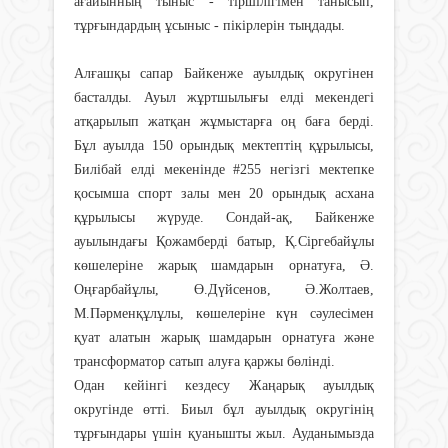
ағайынның тыныс - тіршілігімен танысып,
тұрғындардың ұсыныс - пікірлерін тыңдады.
Алғашқы сапар Байкенже ауылдық округінен
басталды. Ауыл жұртшылығы елді мекендегі
атқарылып жатқан жұмыстарға оң баға берді.
Бұл ауылда 150 орындық мектептің құрылысы,
Билібай елді мекенінде #255 негізгі мектепке
қосымша спорт залы мен 20 орындық асхана
құрылысы жүруде. Сондай-ақ, Байкенже
ауылындағы Қожамберді батыр, Қ.Сіргебайұлы
көшелеріне жарық шамдарын орнатуға, Ә.
Оңғарбайұлы, Ө.Дүйсенов, Ә.Жолтаев,
М.Пәрменқұлұлы, көшелеріне күн сәулесімен
қуат алатын жарық шамдарын орнатуға және
трансформатор сатып алуға қаржы бөлінді.
Одан кейінгі кездесу Жаңарық ауылдық
округінде өтті. Биыл бұл ауылдық округінің
тұрғындары үшін қуанышты жыл. Ауданымызда