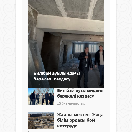
Билібай ауылындағы
берекелі кездесу
Билібай ауылындағы
берекелі кездесу
Жаңалықтар
Жайлы мектеп: Жаңа
білім ордасы бой
көтеруде