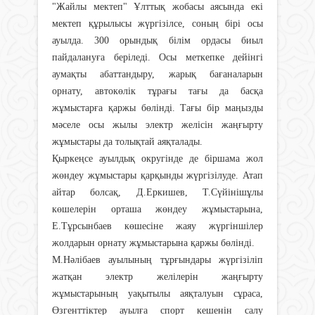
"Жайлы мектеп" Ұлттық жобасы аясында екі
мектеп құрылысы жүргізілсе, соның бірі осы
ауылда. 300 орындық білім ордасы биыл
пайдалануға беріледі. Осы меткепке дейінгі
аумақты абаттандыру, жарық бағаналарын
орнату, автокөлік тұрағы тағы да басқа
жұмыстарға қаржы бөлінді. Тағы бір маңызды
мәселе осы жылы электр желісін жаңғырту
жұмыстары да толықтай аяқталады.
Қыркеңсе ауылдық округінде де біршама жол
жөндеу жұмыстары қарқынды жүргізілуде. Атап
айтар болсақ, Д.Еркишев, Т.Сүйінішұлы
көшелерін орташа жөндеу жұмыстарына,
Е.Тұрсынбаев көшесіне жаяу жүргіншілер
жолдарын орнату жұмыстарына қаржы бөлінді.
М.Нәлібаев ауылының тұрғындары жүргізіліп
жатқан электр желілерін жаңғырту
жұмыстарының уақытылы аяқталуын сұраса,
Өзгенттіктер ауылға спорт кешенін салу