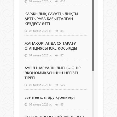
07 тамыз 2026 ж.
616
ҚАРЖЫЛЫҚ САУАТТЫЛЫҚТЫ
АРТТЫРУҒА БАҒЫТТАЛҒАН
КЕЗДЕСУ ӨТТІ
07 тамыз 2026 ж.
83
ЖАҢАҚОРҒАНДА СУ ТАРАТУ
СТАНЦИЯСЫ ІСКЕ ҚОСЫЛДЫ
07 тамыз 2026 ж.
87
АУЫЛ ШАРУАШЫЛЫҒЫ – ӨҢІР
ЭКОНОМИКАСЫНЫҢ НЕГІЗГІ
ТІРЕГІ
07 тамыз 2026 ж.
579
Есептен шығару куәліктері
06 тамыз 2026 ж.
85
ҚЫЗЫЛОРДАДА САЙЛАУШЫЛАР