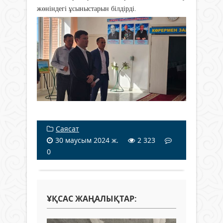
жөніндегі ұсыныстарын білдірді.
Саясат
30 маусым 2024 ж.
2 323
0
ҰҚСАС ЖАҢАЛЫҚТАР: