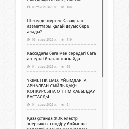
05 тамыз 2026 ж.
108
Шетелде жүрген Қазақстан
азаматтары қалай дауыс бере
алады?
05 тамыз 2026 ж.
119
Кассадағы баға мен сөредегі баға
әр түрлі болған жағдайда
04 тамыз 2026 ж.
98
ҮКІМЕТТІК ЕМЕС ҰЙЫМДАРҒА
АРНАЛҒАН СЫЙЛЫҚАҚЫ
КОНКУРСЫНА ӨТІНІМ ҚАБЫЛДАУ
БАСТАЛДЫ
04 тамыз 2026 ж.
91
Қазақстанда ЖЭК электр
энергиясын өндіру бойынша