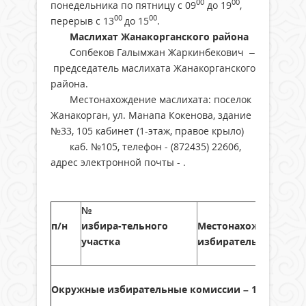
00
00
понедельника по пятницу с 09
до 19
,
00
00
перерыв с 13
до 15
.
Маслихат Жанакорганского района
Сопбеков Галымжан Жаркинбекович –
председатель маслихата Жанакорганского
района.
Местонахождение маслихата: поселок
Жанакорган, ул. Манапа Кокенова, здание
№33, 105 кабинет (1-этаж, правое крыло)
каб. №105, телефон - (872435) 22606,
адрес электронной почты - .
№
п/
н
избира
-
тельного
Местонахождение
ок
участка
избирательной коми
Окружные
избирательные комиссии –
15