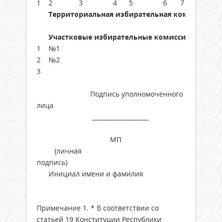
1
2
3
4
5
6
7
Территориальная избирательная комиссия
Участковые избирательные комиссии
1
№1
2
№2
3
Подпись уполномоченного
лица
________________
М
(личная
подпись)
Инициал имени и фамилия
Примечание 1. * В соответствии со
статьей 19 Конституции Республики