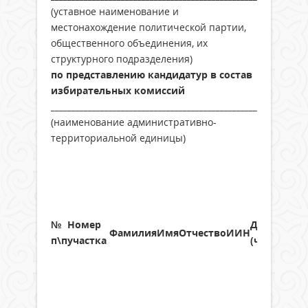
(уставное наименование и
местонахождение политической партии,
общественного объединения, их
структурного подразделения)
по представлению кандидатур в состав
избирательных комиссий
______________________________________________________________
(наименование административно-
территориальной единицы)
№
Номер
Дата рожд
Фамилия
Имя
Отчество
ИИН
п\п
участка
(число,
мес