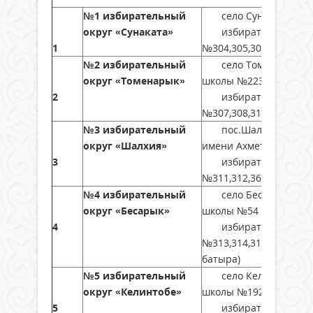
№1 избирательный
село Сунаката, улиц
округ «Сунаката»
избирательный окру
1
№304,305,309 (сельски
№2 избирательный
село Томенарык, ули
округ «Томенарык»
школы №223,
2
избирательный окру
№307,308,310 (сельски
№3 избирательный
пос.Шалкия, улица Ж
округ «Шалхия»
имени Ахмета Адилова
3
избирательный окру
№311,312,368 (пос. Ша
№4 избирательный
село Бесарык, улица
округ «Бесарык»
школы №54 имени Ж.
4
избирательный окру
№313,314,317,321 (сел
батыра)
№5 избирательный
село Келинтобе, ули
округ «Келинтобе»
школы №192,
5
избирательный окру