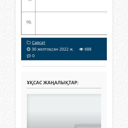
Саясат
30 желтоқсан 2022 ж.
688
0
ҰҚСАС ЖАҢАЛЫҚТАР: