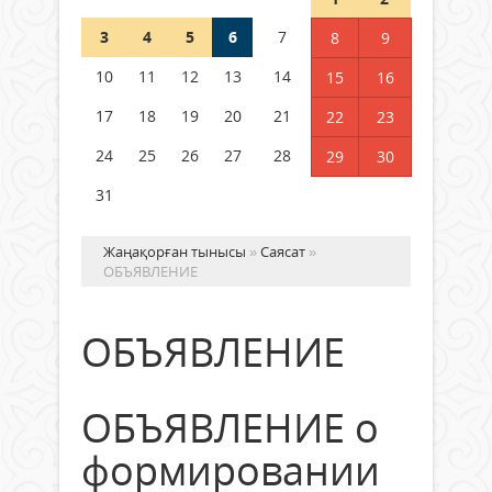
3
4
5
6
7
8
9
Қысқы демалыс 14 күн: 2026–
2027 оқу жылына арналған
10
11
12
13
14
15
16
каникул кестесі бекітілді
17
18
19
20
21
22
23
04 тамыз 2026 ж.
126
24
25
26
27
28
29
30
31
Жаңақорған тынысы
»
Саясат
»
ОБЪЯВЛЕНИЕ
ОБЪЯВЛЕНИЕ
ОБЪЯВЛЕНИЕ о
формировании