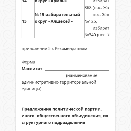
14
округ «Арман»
избирательный окру
368 (пос. Жанақорган)
№15 избирательный
пос. Жанакорган, ул
15
округ «Алшекей»
№125,
избирательный округ
№340 (пос. Жанакорга
приложение 5 к Рекомендациям
Форма
Маслихат
_________________________________________________
(наименование
административно-территориальной
единицы)
Предложение политической партии,
иного общественного объединения, их
структурного подразделения
______________________________________________________________