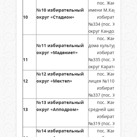
пос. Жанакорган, ул
№10 избирательный
имени М.Каратаева,
10
округ «Стадион»
избирательный округ
№334 (пос. Жанақорга
округ Кандоз)
пос. Жанақорган, ул
№11 избирательный
дома культуры имени 
округ «Мадениет»
избирательный округ
11
№335 (пос. Жанакорга
округ Каратобе)
№12 избирательный
пос. Жанақорган, ул
12
округ «Мектеп»
лицея №110,
избирательный округ
№337 (пос. Жанакорган
№13 избирательный
пос. Жанақорган, ул
13
округ «Апподром»
средней школы №286,
избирательный округ
№319 (пос. Жанақорга
№14 избирательный
пос. Жанакорган, ул