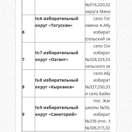
№316,320,325 (сельски
округа Манап)
№6 избирательный
село Тогускен, улиц
округ «Тогускен»
имени А.Абуталипова,
6
избирательный округ
(сельский округ Аккор
село Озгент, улица 
№7 избирательный
избирательный окру
7
округ «Озгент»
№328,329,331 (сельски
сельского округа Байк
село Абдигаппар, ул
№8 избирательный
избирательный окру
8
округ «Кыркенсе»
№327,330,332,333,342 
и село Байкенже сельс
пос. Жанақорган, ул
№9 избирательный
школы №56,
9
округ «Санаторий»
избирательный округ
№336 (пос. Жанакорга
№306,315,324,336,341,