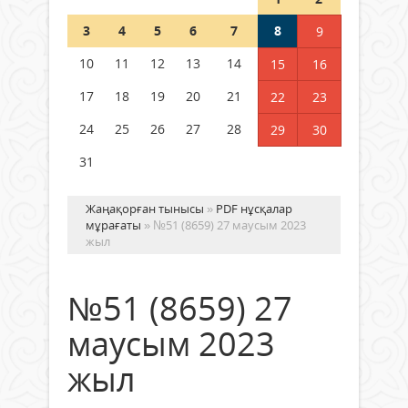
Шетелде жүрген Қазақстан
3
4
5
6
7
8
9
азаматтары қалай дауыс бере
алады?
10
11
12
13
14
15
16
05 тамыз 2026 ж.
160
17
18
19
20
21
22
23
24
25
26
27
28
29
30
31
Жаңақорған тынысы
»
PDF нұсқалар
мұрағаты
» №51 (8659) 27 маусым 2023
жыл
№51 (8659) 27
маусым 2023
жыл