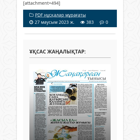
[attachment=494]
PDF нұсқалар мұрағаты
27 маусым 2023 ж.
383
0
ҰҚСАС ЖАҢАЛЫҚТАР: