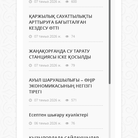
07 тамыз 2026 ж.
600
ҚАРЖЫЛЫҚ САУАТТЫЛЫҚТЫ
АРТТЫРУҒА БАҒЫТТАЛҒАН
КЕЗДЕСУ ӨТТІ
07 тамыз 2026 ж.
74
ЖАҢАҚОРҒАНДА СУ ТАРАТУ
СТАНЦИЯСЫ ІСКЕ ҚОСЫЛДЫ
07 тамыз 2026 ж.
79
АУЫЛ ШАРУАШЫЛЫҒЫ – ӨҢІР
ЭКОНОМИКАСЫНЫҢ НЕГІЗГІ
ТІРЕГІ
07 тамыз 2026 ж.
571
Есептен шығару куәліктері
06 тамыз 2026 ж.
76
ҚЫЗЫЛОРДАДА САЙЛАУШЫЛАР