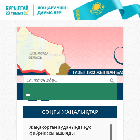
СОҢҒЫ ЖАҢАЛЫҚТАР
Жаңақорған ауданында құс
фабрикасы ашылды