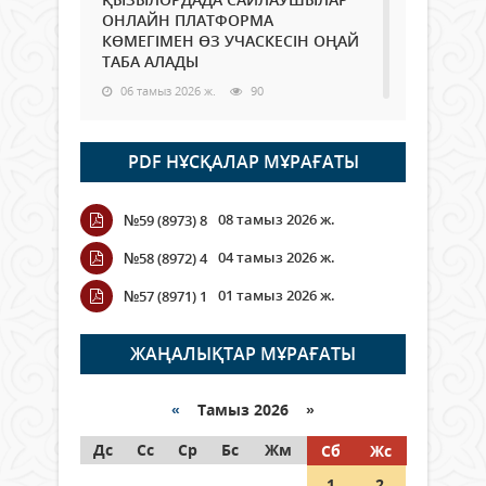
ОНЛАЙН ПЛАТФОРМА
КӨМЕГІМЕН ӨЗ УЧАСКЕСІН ОҢАЙ
ТАБА АЛАДЫ
06 тамыз 2026 ж.
90
Open Air: Қызылорда облысы
PDF НҰСҚАЛАР МҰРАҒАТЫ
полиция департаменті 20
мыңнан астам көрерменнің
қауіпсіздігін қамтамасыз етті
08 тамыз 2026 ж.
№59 (8973) 8
06 тамыз 2026 ж.
105
04 тамыз 2026 ж.
№58 (8972) 4
Wi-Fi ҚАБЫРҒА АРҚЫЛЫ ҚАЛАЙ
01 тамыз 2026 ж.
№57 (8971) 1
ӨТЕДІ?
06 тамыз 2026 ж.
267
ЖАҢАЛЫҚТАР МҰРАҒАТЫ
Как могут проголосовать
граждане Казахстана,
«
Тамыз 2026 »
находящиеся за рубежом?
Дс
Сс
Ср
Бс
Жм
Сб
Жс
05 тамыз 2026 ж.
149
1
2