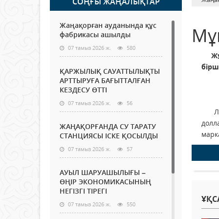
СОҢҒЫ ЖАҢАЛЫҚТАР
Жаңақорған ауданында құс
Мұ
фабрикасы ашылды
07 тамыз 2026 ж.
580
Жұма
бірш
ҚАРЖЫЛЫҚ САУАТТЫЛЫҚТЫ
АРТТЫРУҒА БАҒЫТТАЛҒАН
КЕЗДЕСУ ӨТТІ
07 тамыз 2026 ж.
56
Лон
долл
ЖАҢАҚОРҒАНДА СУ ТАРАТУ
марк
СТАНЦИЯСЫ ІСКЕ ҚОСЫЛДЫ
07 тамыз 2026 ж.
57
АУЫЛ ШАРУАШЫЛЫҒЫ –
ӨҢІР ЭКОНОМИКАСЫНЫҢ
НЕГІЗГІ ТІРЕГІ
ҰҚС
07 тамыз 2026 ж.
550