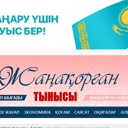
100 ЖАУАП
ЭКОНОМИКА
ҚОҒАМ
САЯСАТ
ОҚИҒАЛАР
ӘЛ
қорған тынысы
»
Қоғам
» Мұнайдың әлемдік бағасы көтерілді