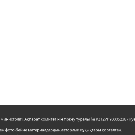
инистрлігі, Ақпарат комитетінің тіркеу туралы № KZ12VPY00052387 куә
мен фото-бейне материалдардың авторлық құқықтары қорғалған.