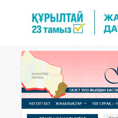
НЕГІЗГІ БЕТ
ЖАҢАЛЫҚТАР
100 СҰРАҚ – 
Жаңа