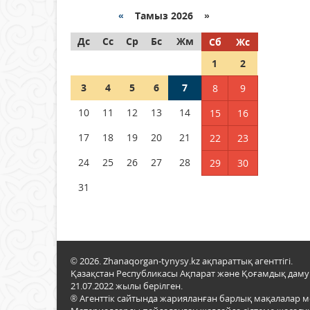
«
Тамыз 2026 »
Как могут проголосовать
Дс
граждане Казахстана,
Сс
Ср
Бс
Жм
Сб
Жс
находящиеся за рубежом?
1
2
05 тамыз 2026 ж.
133
3
4
5
6
7
8
9
Шетелде жүрген Қазақстан
10
11
12
13
14
15
16
азаматтары қалай дауыс
бере алады?
17
18
19
20
21
22
23
05 тамыз 2026 ж.
144
24
25
26
27
28
29
30
31
© 2026. Zhanaqorgan-tynysy.kz ақпараттық агенттігі.
Қазақстан Республикасы Ақпарат және Қоғамдық даму м
21.07.2022 жылы берілген.
® Агенттік сайтында жарияланған барлық мақалалар 