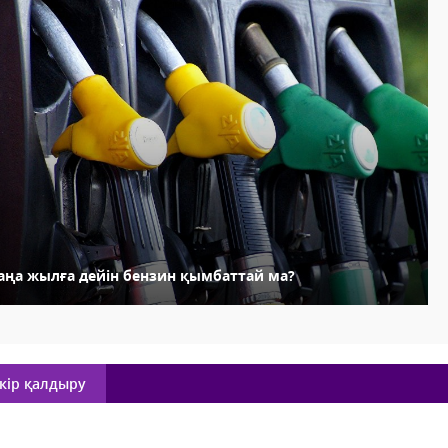
аңа жылға дейін бензин қымбаттай ма?
кір қалдыру