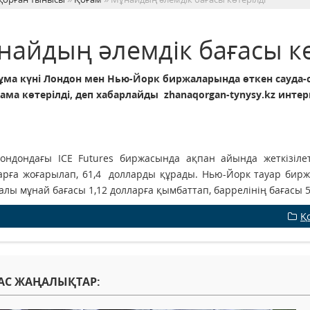
найдың әлемдік бағасы кө
 күні Лондон мен Нью-Йорк биржаларында өткен сауда-
ама көтерілді, деп хабарлайды zhanaqorgan-tynysy.kz интерн
дондағы ICE Futures биржасында ақпан айында жеткізілет
арға жоғарылап, 61,4 долларды құрады. Нью-Йорк тауар бирж
алы мұнай бағасы 1,12 долларға қымбаттап, баррелінің бағасы 5
Қ
АС ЖАҢАЛЫҚТАР: