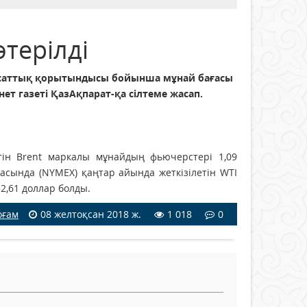
терілді
саттық қорытындысы бойынша мұнай бағасы
ет газеті ҚазАқпарат-қа сілтеме жасап.
ін Brent маркалы мұнайдың фьючерстері 1,09
асында (NYMEX) қаңтар айында жеткізілетін WTI
2,61 доллар болды.
оғам
08 желтоқсан 2018 ж.
1 018
0