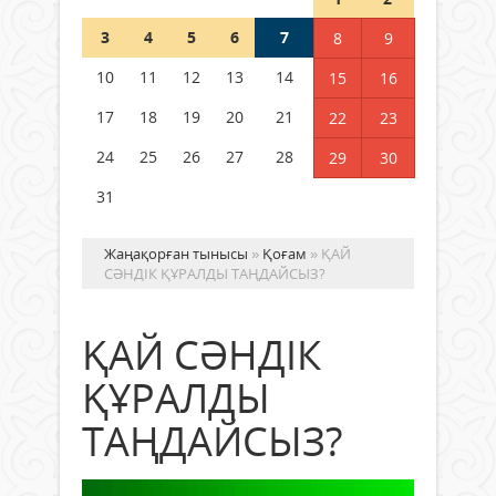
3
4
5
6
7
8
9
Германия аптап ыстыққа
байланысты суды үнемдей
10
11
12
13
14
15
16
бастады
17
18
19
20
21
22
23
04 тамыз 2026 ж.
100
24
25
26
27
28
29
30
31
Жаңақорған тынысы
»
Қоғам
» ҚАЙ
СӘНДІК ҚҰРАЛДЫ ТАҢДАЙСЫЗ?
ҚАЙ СӘНДІК
ҚҰРАЛДЫ
ТАҢДАЙСЫЗ?