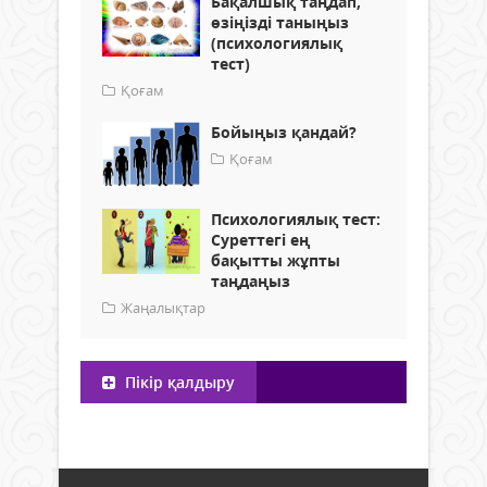
Бақалшық таңдап,
өзіңізді таныңыз
(психологиялық
тест)
Қоғам
Бойыңыз қандай?
Қоғам
Психологиялық тест:
Суреттегі ең
бақытты жұпты
таңдаңыз
Жаңалықтар
Пікір қалдыру