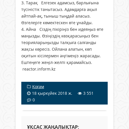
3. Тарақ Елгезек адамсыз, барлығына
түсіністік танытасыз. Адамдарға ақыл
айтпай-ақ, тыныш тыңдай аласыз.
Өзгелерге көмектескен өте ұнайды.
4. Айна Сіздің пікіріңіз бен идеяңыз өте
маңызды. Өзіңіздің көзқарасыңыз бен
теорияларыңызды талқыға салғанды
жақсы көресіз. Ойлана алатын, көп
оқитын кісілермен әңгімеңіз жарасады.
Ештеңеге жеңіл-желпі қарамайсыз.
reactor.inform.kz
Қоғам
18 қыркүйек 2018 ж.
3 551
0
ҰҚСАС ЖАҢАЛЫҚТАР: