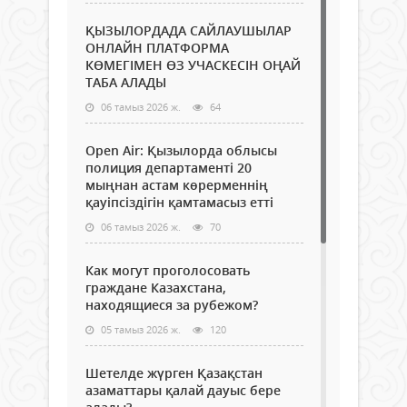
ҚЫЗЫЛОРДАДА САЙЛАУШЫЛАР
ОНЛАЙН ПЛАТФОРМА
КӨМЕГІМЕН ӨЗ УЧАСКЕСІН ОҢАЙ
ТАБА АЛАДЫ
06 тамыз 2026 ж.
64
Open Air: Қызылорда облысы
полиция департаменті 20
мыңнан астам көрерменнің
қауіпсіздігін қамтамасыз етті
06 тамыз 2026 ж.
70
Как могут проголосовать
граждане Казахстана,
находящиеся за рубежом?
05 тамыз 2026 ж.
120
Шетелде жүрген Қазақстан
азаматтары қалай дауыс бере