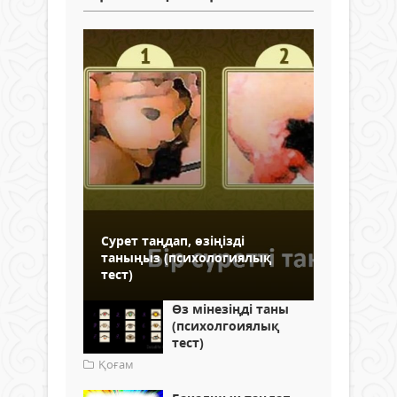
Сурет таңдап, өзіңізді
таныңыз (психологиялық
тест)
Өз мінезіңді таны
(психолгоиялық
тест)
Қоғам