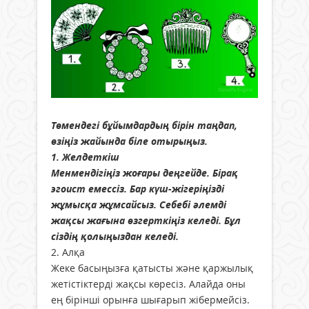
Төмендегі бұйымдардың бірін таңдап,
өзіңіз жайында біле отырыңыз.
1. Желдеткіш
Менмендігіңіз жоғары деңгейде. Бірақ
эгоист емессіз. Бар күш-жігеріңізді
жұмысқа жұмсайсыз. Себебі әлемді
жақсы жағына өзгерткіңіз келеді. Бұл
сіздің қолыңыздан келеді.
2. Алқа
Жеке басыңызға қатысты және қаржылық
жетістіктерді жақсы көресіз. Алайда оны
ең бірінші орынға шығарып жібермейсіз.