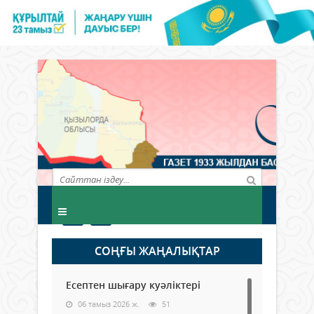
СОҢҒЫ ЖАҢАЛЫҚТАР
Есептен шығару куәліктері
06 тамыз 2026 ж.
51