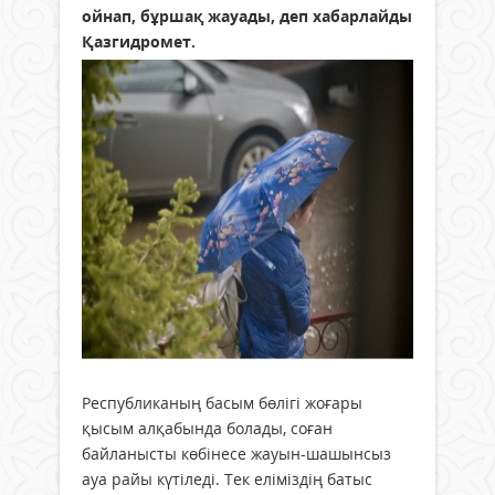
ойнап, бұршақ жауады, деп хабарлайды
Қазгидромет.
Республиканың басым бөлігі жоғары
қысым алқабында болады, соған
байланысты көбінесе жауын-шашынсыз
ауа райы күтіледі. Тек еліміздің батыс