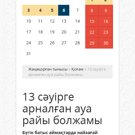
04 тамыз 2026 ж.
98
3
4
5
6
7
8
9
РУСЛАН РҮСТЕМҰЛЫ ОБЛЫС
10
11
12
13
14
15
16
ӘКІМІНІҢ КЕҢЕСШІСІ БОЛЫП
ТАҒАЙЫНДАЛДЫ
17
18
19
20
21
22
23
04 тамыз 2026 ж.
100
24
25
26
27
28
29
30
31
Жаңақорған тынысы
»
Қоғам
» 13 сәуірге
арналған ауа райы болжамы
13 сәуірге
арналған ауа
райы болжамы
Бүгін батыс аймақтарда найзағай