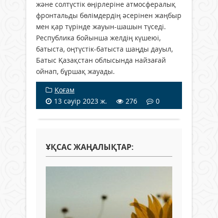
және солтүстік өңірлеріне атмосфералық
фронтальды бөлімдердің әсерінен жаңбыр
мен қар түрінде жауын-шашын түседі.
Республика бойынша желдің күшеюі,
батыста, оңтүстік-батыста шаңды дауыл,
Батыс Қазақстан облысында найзағай
ойнап, бұршақ жауады.
Қоғам
13 сәуір 2023 ж.
276
0
ҰҚСАС ЖАҢАЛЫҚТАР: