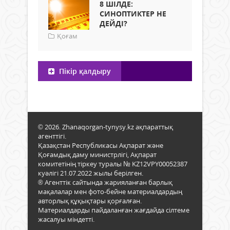
8 ШІЛДЕ:
СИНОПТИКТЕР НЕ
ДЕЙДІ?
Қоғам
Пікір қалдыру
© 2026. Zhanaqorgan-tynysy.kz ақпараттық
агенттігі.
Қазақстан Республикасы Ақпарат және
Қоғамдық даму министрлігі, Ақпарат
комитетінің тіркеу туралы № KZ12VPY00052387
куәлігі 21.07.2022 жылы берілген.
® Агенттік сайтында жарияланған барлық
мақалалар мен фото-бейне материалдардың
авторлық құқықтары қорғалған.
Материалдарды пайдаланған жағдайда сілтеме
жасалуы міндетті.