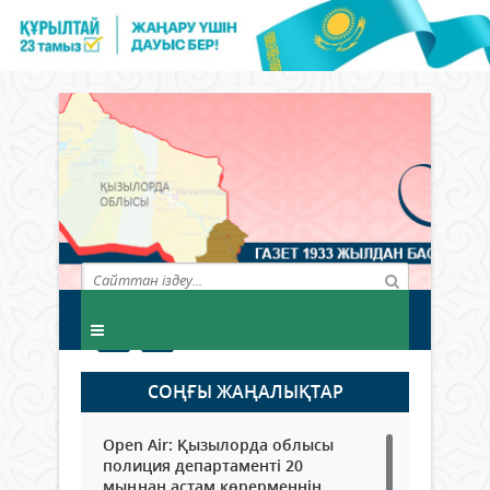
СОҢҒЫ ЖАҢАЛЫҚТАР
Open Air: Қызылорда облысы
полиция департаменті 20
мыңнан астам көрерменнің