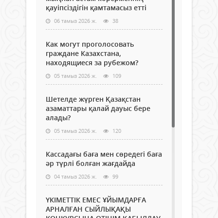
қауіпсіздігін қамтамасыз етті
06 тамыз 2026 ж.
38
Как могут проголосовать
граждане Казахстана,
находящиеся за рубежом?
05 тамыз 2026 ж.
109
Шетелде жүрген Қазақстан
азаматтары қалай дауыс бере
алады?
05 тамыз 2026 ж.
120
Кассадағы баға мен сөредегі баға
әр түрлі болған жағдайда
04 тамыз 2026 ж.
99
ҮКІМЕТТІК ЕМЕС ҰЙЫМДАРҒА
АРНАЛҒАН СЫЙЛЫҚАҚЫ