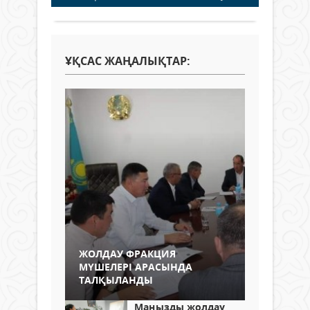
ҰҚСАС ЖАҢАЛЫҚТАР:
ЖОЛДАУ ФРАКЦИЯ
МҮШЕЛЕРІ АРАСЫНДА
ТАЛҚЫЛАНДЫ
Маңызды жолдау