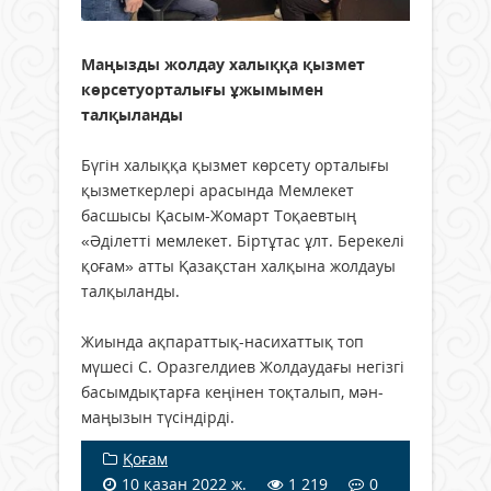
Маңызды жолдау халыққа қызмет
көрсетуорталығы ұжымымен
талқыланды
Бүгін халыққа қызмет көрсету орталығы
қызметкерлері арасында Мемлекет
басшысы Қасым-Жомарт Тоқаевтың
«Әділетті мемлекет. Біртұтас ұлт. Берекелі
қоғам» атты Қазақстан халқына жолдауы
талқыланды.
Жиында ақпараттық-насихаттық топ
мүшесі С. Оразгелдиев Жолдаудағы негізгі
басымдықтарға кеңінен тоқталып, мән-
маңызын түсіндірді.
Қоғам
10 қазан 2022 ж.
1 219
0