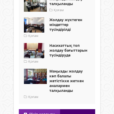
талқыланды
Қоғам
Жолдау жүктеген
міндеттер
түсіндірілді
Қоғам
Насихаттық топ
жолдау бағыттарын
түсіндіруде
Қоғам
Маңызды жолдау
көп балалы
жетістікке жеткен
аналармен
талқыланды
Қоғам