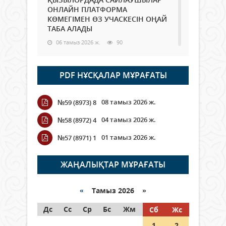
ОНЛАЙН ПЛАТФОРМА
КӨМЕГІМЕН ӨЗ УЧАСКЕСІН ОҢАЙ
ТАБА АЛАДЫ
06 тамыз 2026 ж.
90
Open Air: Қызылорда облысы
PDF НҰСҚАЛАР МҰРАҒАТЫ
полиция департаменті 20
мыңнан астам көрерменнің
қауіпсіздігін қамтамасыз етті
08 тамыз 2026 ж.
№59 (8973) 8
06 тамыз 2026 ж.
103
04 тамыз 2026 ж.
№58 (8972) 4
Wi-Fi ҚАБЫРҒА АРҚЫЛЫ ҚАЛАЙ
01 тамыз 2026 ж.
№57 (8971) 1
ӨТЕДІ?
06 тамыз 2026 ж.
267
ЖАҢАЛЫҚТАР МҰРАҒАТЫ
Как могут проголосовать
граждане Казахстана,
«
Тамыз 2026 »
находящиеся за рубежом?
Дс
Сс
Ср
Бс
Жм
Сб
Жс
05 тамыз 2026 ж.
148
1
2