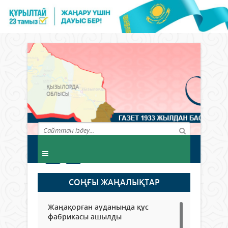
СОҢҒЫ ЖАҢАЛЫҚТАР
Жаңақорған ауданында құс
фабрикасы ашылды