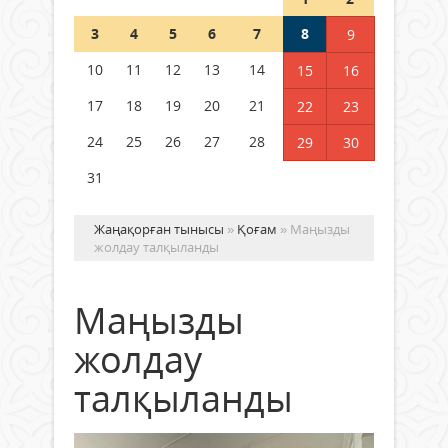
Шетелде жүрген Қазақстан
3
4
5
6
7
8
9
азаматтары қалай дауыс бере
алады?
10
11
12
13
14
15
16
05 тамыз 2026 ж.
160
17
18
19
20
21
22
23
24
25
26
27
28
29
30
31
Жаңақорған тынысы
»
Қоғам
» Маңызды
жолдау талқыланды
Маңызды
жолдау
талқыланды