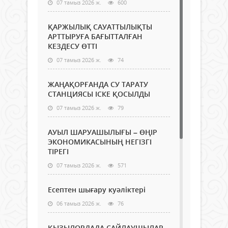
07 тамыз 2026 ж.
600
ҚАРЖЫЛЫҚ САУАТТЫЛЫҚТЫ
АРТТЫРУҒА БАҒЫТТАЛҒАН
КЕЗДЕСУ ӨТТІ
07 тамыз 2026 ж.
74
ЖАҢАҚОРҒАНДА СУ ТАРАТУ
СТАНЦИЯСЫ ІСКЕ ҚОСЫЛДЫ
07 тамыз 2026 ж.
79
АУЫЛ ШАРУАШЫЛЫҒЫ – ӨҢІР
ЭКОНОМИКАСЫНЫҢ НЕГІЗГІ
ТІРЕГІ
07 тамыз 2026 ж.
571
Есептен шығару куәліктері
06 тамыз 2026 ж.
76
ҚЫЗЫЛОРДАДА САЙЛАУШЫЛАР